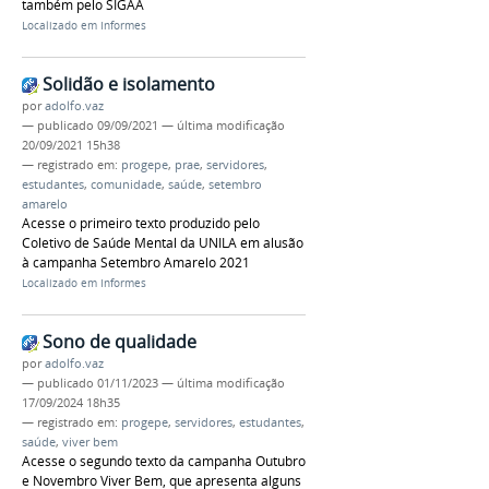
também pelo SIGAA
Localizado em
Informes
Solidão e isolamento
por
adolfo.vaz
—
publicado
09/09/2021
—
última modificação
20/09/2021 15h38
— registrado em:
progepe
,
prae
,
servidores
,
estudantes
,
comunidade
,
saúde
,
setembro
amarelo
Acesse o primeiro texto produzido pelo
Coletivo de Saúde Mental da UNILA em alusão
à campanha Setembro Amarelo 2021
Localizado em
Informes
Sono de qualidade
por
adolfo.vaz
—
publicado
01/11/2023
—
última modificação
17/09/2024 18h35
— registrado em:
progepe
,
servidores
,
estudantes
,
saúde
,
viver bem
Acesse o segundo texto da campanha Outubro
e Novembro Viver Bem, que apresenta alguns