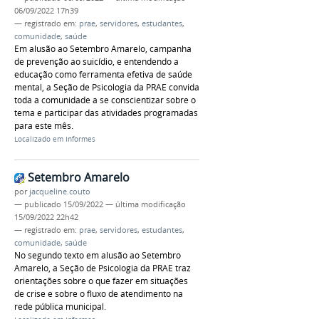
06/09/2022 17h39
— registrado em:
prae
,
servidores
,
estudantes
,
comunidade
,
saúde
Em alusão ao Setembro Amarelo, campanha
de prevenção ao suicídio, e entendendo a
educação como ferramenta efetiva de saúde
mental, a Seção de Psicologia da PRAE convida
toda a comunidade a se conscientizar sobre o
tema e participar das atividades programadas
para este mês.
Localizado em
Informes
Setembro Amarelo
por
jacqueline.couto
—
publicado
15/09/2022
—
última modificação
15/09/2022 22h42
— registrado em:
prae
,
servidores
,
estudantes
,
comunidade
,
saúde
No segundo texto em alusão ao Setembro
Amarelo, a Seção de Psicologia da PRAE traz
orientações sobre o que fazer em situações
de crise e sobre o fluxo de atendimento na
rede pública municipal.