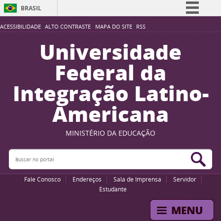
BRASIL
Simplifique!
ACESSIBILIDADE
ALTO CONTRASTE
MAPA DO SITE
RSS
Comunica BR
Universidade
Participe
Federal da
Acesso à informação
Integração Latino-
Legislação
Americana
Canais
MINISTÉRIO DA EDUCAÇÃO
Buscar no portal
Bus
Fale Conosco
Endereços
Sala de Imprensa
Servidor
Estudante