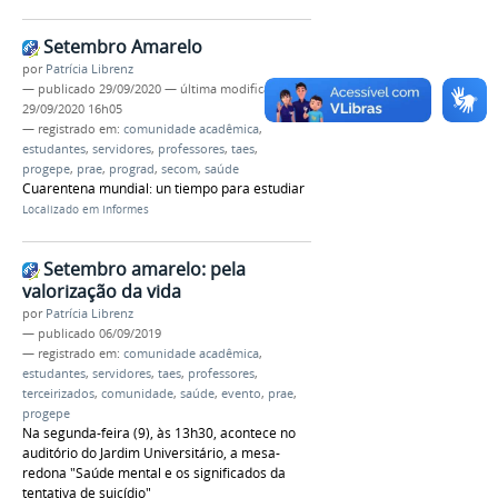
Setembro Amarelo
por
Patrícia Librenz
—
publicado
29/09/2020
—
última modificação
29/09/2020 16h05
— registrado em:
comunidade acadêmica
,
estudantes
,
servidores
,
professores
,
taes
,
progepe
,
prae
,
prograd
,
secom
,
saúde
Cuarentena mundial: un tiempo para estudiar
Localizado em
Informes
Setembro amarelo: pela
valorização da vida
por
Patrícia Librenz
—
publicado
06/09/2019
— registrado em:
comunidade acadêmica
,
estudantes
,
servidores
,
taes
,
professores
,
terceirizados
,
comunidade
,
saúde
,
evento
,
prae
,
progepe
Na segunda-feira (9), às 13h30, acontece no
auditório do Jardim Universitário, a mesa-
redona "Saúde mental e os significados da
tentativa de suicídio"