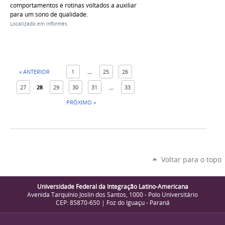
comportamentos e rotinas voltados a auxiliar
para um sono de qualidade.
Localizado em
Informes
« ANTERIOR
1
...
25
26
27
28
29
30
31
...
33
PRÓXIMO »
Voltar para o topo
Universidade Federal da Integração Latino-Americana
Avenida Tarquínio Joslin dos Santos, 1000 - Polo Universitário
CEP: 85870-650 | Foz do Iguaçu - Paraná