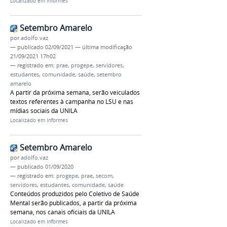
Localizado em
Informes
Setembro Amarelo
por
adolfo.vaz
—
publicado
02/09/2021
—
última modificação
21/09/2021 17h02
— registrado em:
prae
,
progepe
,
servidores
,
estudantes
,
comunidade
,
saúde
,
setembro
amarelo
A partir da próxima semana, serão veiculados
textos referentes à campanha no LSU e nas
mídias sociais da UNILA
Localizado em
Informes
Setembro Amarelo
por
adolfo.vaz
—
publicado
01/09/2020
— registrado em:
progepe
,
prae
,
secom
,
servidores
,
estudantes
,
comunidade
,
saúde
Conteúdos produzidos pelo Coletivo de Saúde
Mental serão publicados, a partir da próxima
semana, nos canais oficiais da UNILA
Localizado em
Informes