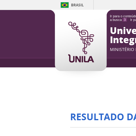
BRASIL
Ir para o conteú
a busca
3
Ir 
Unive
Integ
MINISTÉRIO
RESULTADO D