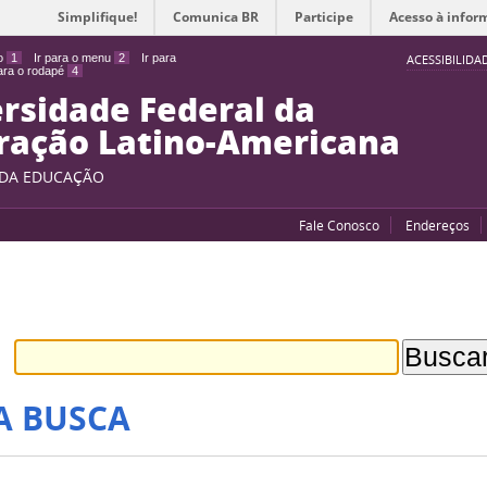
Simplifique!
Comunica BR
Participe
Acesso à infor
do
1
Ir para o menu
2
Ir para
ACESSIBILIDA
para o rodapé
4
rsidade Federal da
ração Latino-Americana
 DA EDUCAÇÃO
Fale Conosco
Endereços
A BUSCA