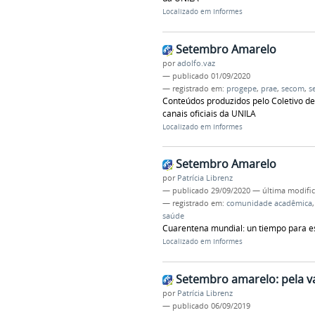
Localizado em
Informes
Setembro Amarelo
por
adolfo.vaz
—
publicado
01/09/2020
— registrado em:
progepe
,
prae
,
secom
,
s
Conteúdos produzidos pelo Coletivo de
canais oficiais da UNILA
Localizado em
Informes
Setembro Amarelo
por
Patrícia Librenz
—
publicado
29/09/2020
—
última modifi
— registrado em:
comunidade acadêmica
saúde
Cuarentena mundial: un tiempo para e
Localizado em
Informes
Setembro amarelo: pela va
por
Patrícia Librenz
—
publicado
06/09/2019