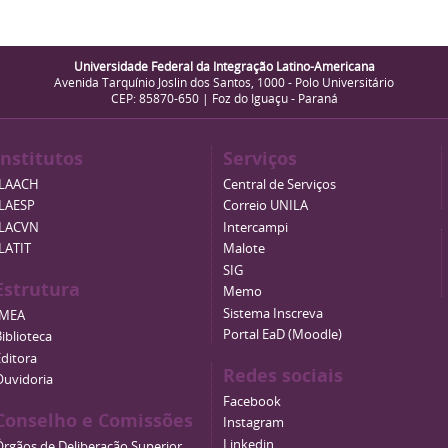
Universidade Federal da Integração Latino-Americana
Avenida Tarquínio Joslin dos Santos, 1000 - Polo Universitário
CEP: 85870-650 | Foz do Iguaçu - Paraná
Institutos
Serviços
ILAACH
Central de Serviços
ILAESP
Correio UNILA
ILACVN
Intercampi
ILATIT
Malote
SIG
Estrutura
Memo
Sistema Inscreva
IMEA
Portal EaD (Moodle)
iblioteca
Editora
Redes sociais
Ouvidoria
Facebook
Conselho e Comissões
Instagram
Linkedin
Órgãos de Deliberação Superior