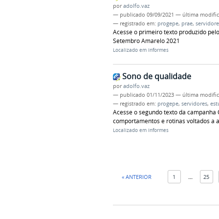
por
adolfo.vaz
—
publicado
09/09/2021
—
última modifi
— registrado em:
progepe
,
prae
,
servidore
Acesse o primeiro texto produzido pe
Setembro Amarelo 2021
Localizado em
Informes
Sono de qualidade
por
adolfo.vaz
—
publicado
01/11/2023
—
última modifi
— registrado em:
progepe
,
servidores
,
est
Acesse o segundo texto da campanha 
comportamentos e rotinas voltados a a
Localizado em
Informes
« ANTERIOR
1
...
25