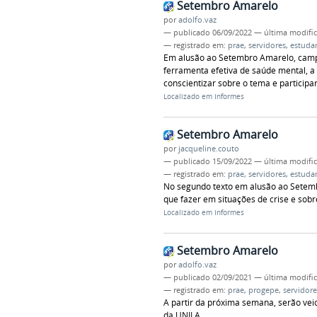
Setembro Amarelo
por
adolfo.vaz
—
publicado
06/09/2022
—
última modifi
— registrado em:
prae
,
servidores
,
estuda
Em alusão ao Setembro Amarelo, camp
ferramenta efetiva de saúde mental, a
conscientizar sobre o tema e particip
Localizado em
Informes
Setembro Amarelo
por
jacqueline.couto
—
publicado
15/09/2022
—
última modifi
— registrado em:
prae
,
servidores
,
estuda
No segundo texto em alusão ao Setembr
que fazer em situações de crise e sobr
Localizado em
Informes
Setembro Amarelo
por
adolfo.vaz
—
publicado
02/09/2021
—
última modifi
— registrado em:
prae
,
progepe
,
servidore
A partir da próxima semana, serão vei
da UNILA