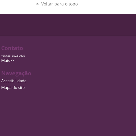
Voltar para o topo
Contato
+55 (45) 3522-9695
Mais>>
Navegação
Acessibilidade
Mapa do site