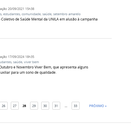
cação
20/09/2021 15h38
s
,
estudantes
,
comunidade
,
saúde
,
setembro amarelo
lo Coletivo de Saúde Mental da UNILA em alusão à campanha
cação
17/09/2024 18h35
udantes
,
saúde
,
viver bem
Outubro e Novembro Viver Bem, que apresenta alguns
uxiliar para um sono de qualidade.
26
27
28
29
30
31
...
33
PRÓXIMO »