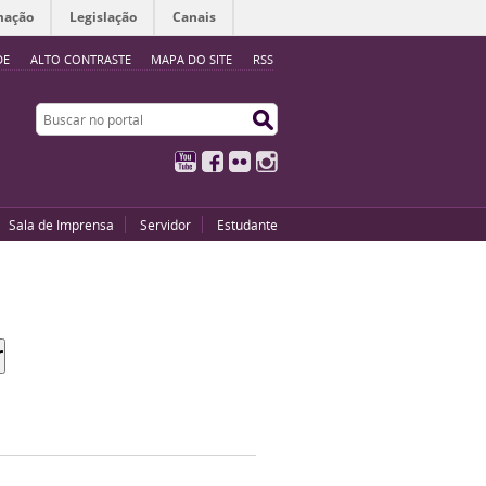
mação
Legislação
Canais
DE
ALTO CONTRASTE
MAPA DO SITE
RSS
Buscar no portal
Buscar no portal
YouTube
Facebook
Flickr
Instagram
Sala de Imprensa
Servidor
Estudante