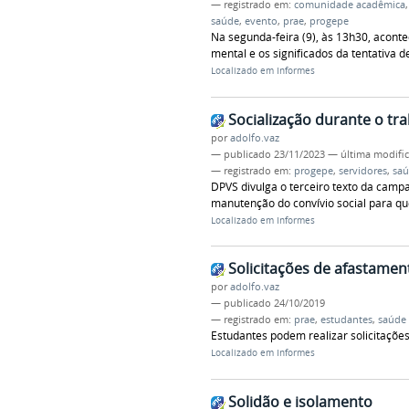
— registrado em:
comunidade acadêmica
saúde
,
evento
,
prae
,
progepe
Na segunda-feira (9), às 13h30, aconte
mental e os significados da tentativa de
Localizado em
Informes
Socialização durante o tr
por
adolfo.vaz
—
publicado
23/11/2023
—
última modifi
— registrado em:
progepe
,
servidores
,
sa
DPVS divulga o terceiro texto da cam
manutenção do convívio social para q
Localizado em
Informes
Solicitações de afastame
por
adolfo.vaz
—
publicado
24/10/2019
— registrado em:
prae
,
estudantes
,
saúde
Estudantes podem realizar solicitaçõ
Localizado em
Informes
Solidão e isolamento