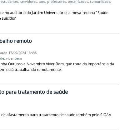
,
estudantes
,
servidores
,
taes
,
professores
,
terceirizados
,
comunidade
,
ce no auditório do Jardim Universitário, a mesa-redona "Saúde
 suicídio"
abalho remoto
cação
17/09/2024 18h36
úde
,
viver bem
panha Outubro e Novembro Viver Bem, que trata da importância da
uem está trabalhando remotamente.
nto para tratamento de saúde
es de afastamento para tratamento de saúde também pelo SIGAA