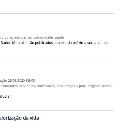
ervidores
,
estudantes
,
comunidade
,
saúde
 Saúde Mental serão publicados, a partir da próxima semana, nos
cação
29/09/2020 16h05
,
estudantes
,
servidores
,
professores
,
taes
,
progepe
,
prae
,
prograd
,
secom
,
studiar
lorização da vida