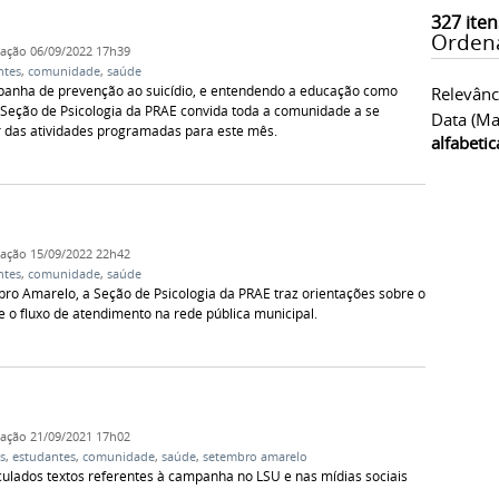
327
iten
Orden
cação
06/09/2022 17h39
ntes
,
comunidade
,
saúde
anha de prevenção ao suicídio, e entendendo a educação como
Relevânc
 Seção de Psicologia da PRAE convida toda a comunidade a se
Data (ma
ar das atividades programadas para este mês.
alfabeti
cação
15/09/2022 22h42
ntes
,
comunidade
,
saúde
o Amarelo, a Seção de Psicologia da PRAE traz orientações sobre o
e o fluxo de atendimento na rede pública municipal.
cação
21/09/2021 17h02
s
,
estudantes
,
comunidade
,
saúde
,
setembro amarelo
culados textos referentes à campanha no LSU e nas mídias sociais