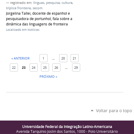
— registrado em:
línguas
,
pesquisa
,
cultura
,
tríplice fronteira
,
secom
Jorgelina Tallei, docente de espanhol e
pesquisadora de portunhol, fala sobre a
dinâmica das linguagens de fronteira
Localizado em
Notícias
« ANTERIOR
1
...
20
21
22
23
24
25
26
...
29
PRÓXIMO »
Voltar para o topo
Universidade Federal da Integração Latino-Americana
Avenida Tarquínio Joslin dos Santos, 1000 - Polo Universitário