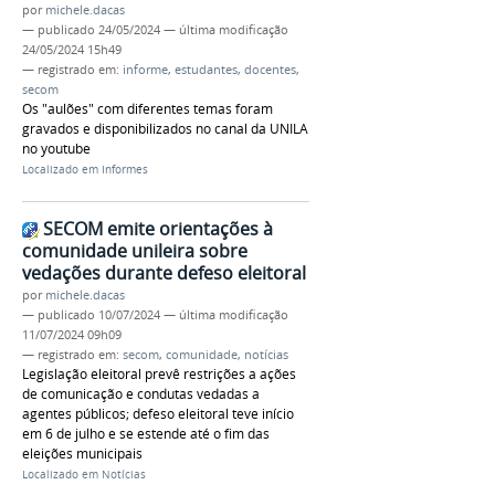
por
michele.dacas
—
publicado
24/05/2024
—
última modificação
24/05/2024 15h49
— registrado em:
informe
,
estudantes
,
docentes
,
secom
Os "aulões" com diferentes temas foram
gravados e disponibilizados no canal da UNILA
no youtube
Localizado em
Informes
SECOM emite orientações à
comunidade unileira sobre
vedações durante defeso eleitoral
por
michele.dacas
—
publicado
10/07/2024
—
última modificação
11/07/2024 09h09
— registrado em:
secom
,
comunidade
,
notícias
Legislação eleitoral prevê restrições a ações
de comunicação e condutas vedadas a
agentes públicos; defeso eleitoral teve início
em 6 de julho e se estende até o fim das
eleições municipais
Localizado em
Notícias