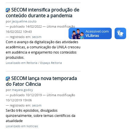
SECOM intensifica produção de
conteúdo durante a pandemia
por
jacqueline.couto
—
publicado
14/02/2022
—
última modificação
16/02/2022 10h43
— registrado em:
secom
Com o avanço da digitalização das atividades
acadêmicas, a comunicação da UNILA cresceu
em audiência e engajamento nos conteúdos
produzidos.
Localizado em
Reitoria
/
Espaço Reitoria
SECOM lança nova temporada
do Fator Ciência
por
mayara.godoy
—
publicado
10/12/2019
—
última modificação
10/12/2019 15h06
— registrado em:
secom
Serão três episódios, divulgados
quinzenalmente, sobre temas científicos da
atualidade
Localizado em
Notícias