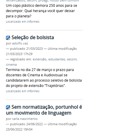
terceirizados
,
secom
,
proagi
,
nosso bem comum
Um copo plástico demora 250 anos para se
decompor. Qual herança você quer deixar
para o planeta?
Localizado em
Informes
Seleção de bolsista
por
adolfo.vaz
—
publicado
21/03/2023
—
última modificação
21/03/2023 17h29
— registrado em:
extensão
,
estudantes
,
secom
,
cinema
Termina no dia 27 de março o prazo para
discentes de Cinema e Audiovisual se
candidatarem ao processo seletivo de bolsista
do projeto de extensão “Trajetórias”.
Localizado em
Informes
Sem normatização, portunhol é
um movimento de linguagem
por
carla.nascimento
—
publicado
24/06/2022
—
última modificação
23/06/2022 18h04