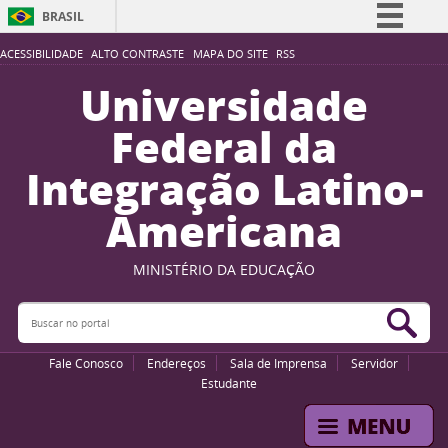
BRASIL
Simplifique!
ACESSIBILIDADE
ALTO CONTRASTE
MAPA DO SITE
RSS
Comunica BR
Universidade
Participe
Federal da
Acesso à informação
Integração Latino-
Legislação
Americana
Canais
MINISTÉRIO DA EDUCAÇÃO
Buscar no portal
Bus
Fale Conosco
Endereços
Sala de Imprensa
Servidor
Estudante