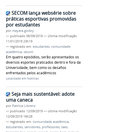
SECOM lança websérie sobre
práticas esportivas promovidas
por estudantes
por
mayara.godoy
—
publicado
06/09/2018
—
última modificação
11/01/2019 23h19
— registrado em:
estudantes
,
comunidade
acadêmica
,
secom
Em quatro episódios, serão apresentados os
diversos esportes praticados dentro e fora da
Universidade, bem como os desafios
enfrentados pelos acadêmicos
Localizado em
Notícias
Seja mais sustentável: adote
uma caneca
por
Patrícia Librenz
—
publicado
12/09/2019
—
última modificação
12/09/2019 16h28
— registrado em:
comunidade acadêmica
,
estudantes
,
servidores
,
professores
,
taes
,