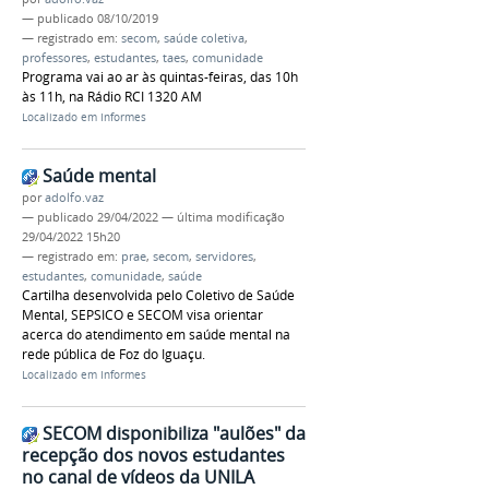
—
publicado
08/10/2019
— registrado em:
secom
,
saúde coletiva
,
professores
,
estudantes
,
taes
,
comunidade
Programa vai ao ar às quintas-feiras, das 10h
às 11h, na Rádio RCI 1320 AM
Localizado em
Informes
Saúde mental
por
adolfo.vaz
—
publicado
29/04/2022
—
última modificação
29/04/2022 15h20
— registrado em:
prae
,
secom
,
servidores
,
estudantes
,
comunidade
,
saúde
Cartilha desenvolvida pelo Coletivo de Saúde
Mental, SEPSICO e SECOM visa orientar
acerca do atendimento em saúde mental na
rede pública de Foz do Iguaçu.
Localizado em
Informes
SECOM disponibiliza "aulões" da
recepção dos novos estudantes
no canal de vídeos da UNILA