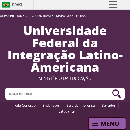
BRASIL
Simplifique!
ACESSIBILIDADE
ALTO CONTRASTE
MAPA DO SITE
RSS
Comunica BR
Universidade
Participe
Federal da
Acesso à informação
Integração Latino-
Legislação
Americana
Canais
MINISTÉRIO DA EDUCAÇÃO
Buscar no portal
Bus
Fale Conosco
Endereços
Sala de Imprensa
Servidor
Estudante