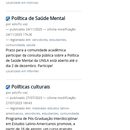
Localizado em
Notícias
Política de Saúde Mental
por
adolfo.vaz
—
publicado
24/11/2025
—
última modificação
24/11/2025 17h26
— registrado em:
servidores
,
estudantes
,
comunidade
,
saúde
Prazo para a comunidade acadêmica
participar da consulta pública sobre a Política
de Saúde Mental da UNILA está aberto até o
dia 2 de dezembro. Participe!
Localizado em
Informes
Políticas culturais
por
adolfo.vaz
—
publicado
27/07/2023
—
última modificação
27/07/2023 18h43
— registrado em:
mestrado estudos latino-
americanos
,
servidores
,
estudantes
,
comunidade
Programa de Pós-Graduação Interdisciplinar
em Estudos Latino-Americanos promove, a
partir de 16 de agosto, um curso gratuito