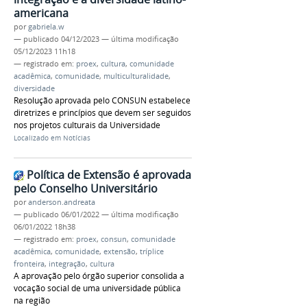
americana
por
gabriela.w
—
publicado
04/12/2023
—
última modificação
05/12/2023 11h18
— registrado em:
proex
,
cultura
,
comunidade
acadêmica
,
comunidade
,
multiculturalidade
,
diversidade
Resolução aprovada pelo CONSUN estabelece
diretrizes e princípios que devem ser seguidos
nos projetos culturais da Universidade
Localizado em
Notícias
Política de Extensão é aprovada
pelo Conselho Universitário
por
anderson.andreata
—
publicado
06/01/2022
—
última modificação
06/01/2022 18h38
— registrado em:
proex
,
consun
,
comunidade
acadêmica
,
comunidade
,
extensão
,
tríplice
fronteira
,
integração
,
cultura
A aprovação pelo órgão superior consolida a
vocação social de uma universidade pública
na região