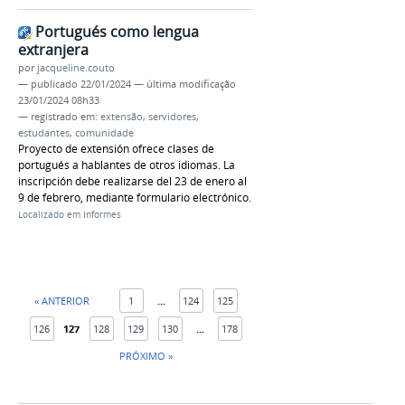
Portugués como lengua
extranjera
por
jacqueline.couto
—
publicado
22/01/2024
—
última modificação
23/01/2024 08h33
— registrado em:
extensão
,
servidores
,
estudantes
,
comunidade
Proyecto de extensión ofrece clases de
portugués a hablantes de otros idiomas. La
inscripción debe realizarse del 23 de enero al
9 de febrero, mediante formulario electrónico.
Localizado em
Informes
« ANTERIOR
1
...
124
125
126
127
128
129
130
...
178
PRÓXIMO »