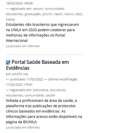
16/02/2024 14h08
— registrado em:
secom
,
comunidade
,
estudantes
,
graduação
,
proint
,
ilaach
,
ilacvn
,
ilatit
,
ilaesp
Estudantes não brasileiros que ingressaram
na UNILA em 2020 podem colaborar para
melhorias de informações no Portal
Internacional
Localizado em
Informes
Portal Saúde Baseada em
Evidências
por
adolfo.vaz
—
publicado
11/02/2022
—
última modificação
11/02/2022 17h41
— registrado em:
biblioteca
,
servidores
,
estudantes
,
comunidade
,
saúde
Voltada a profissionais da área da saúde, a
plataforma traz publicações de protocolos
clínicos baseados em evidências. As
informações para acesso estão disponíveis na
página da BIUNILA.
Localizado em
Informes