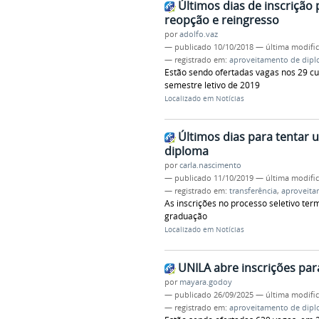
Últimos dias de inscrição
reopção e reingresso
por
adolfo.vaz
—
publicado
10/10/2018
—
última modifi
— registrado em:
aproveitamento de dip
Estão sendo ofertadas vagas nos 29 c
semestre letivo de 2019
Localizado em
Notícias
Últimos dias para tentar 
diploma
por
carla.nascimento
—
publicado
11/10/2019
—
última modifi
— registrado em:
transferência
,
aproveita
As inscrições no processo seletivo ter
graduação
Localizado em
Notícias
UNILA abre inscrições par
por
mayara.godoy
—
publicado
26/09/2025
—
última modifi
— registrado em:
aproveitamento de dip