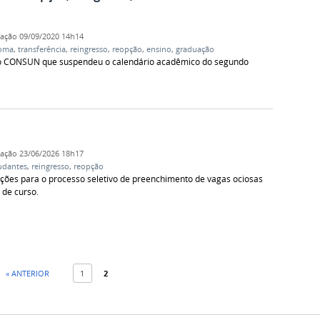
cação
09/09/2020 14h14
loma
,
transferência
,
reingresso
,
reopção
,
ensino
,
graduação
o CONSUN que suspendeu o calendário acadêmico do segundo
cação
23/06/2026 18h17
udantes
,
reingresso
,
reopção
rições para o processo seletivo de preenchimento de vagas ociosas
 de curso.
« ANTERIOR
1
2