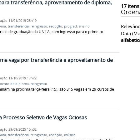
 para transferência, aproveitamento de diploma,
17
itens
Orden
cação
11/01/2019 23h19
Relevânc
loma
,
transferência
,
reingresso
,
reopção
,
prograd
,
ensino
ursos de graduação da UNILA, com ingresso para o primeiro
Data (ma
alfabeti
uma vaga por transferência e aproveitamento de
cação
11/10/2019 17h22
mento de diploma
,
reingresso
minam na próxima terça-feira (15); são 315 vagas em 29 cursos de
a Processo Seletivo de Vagas Ociosas
cação
29/09/2025 15h32
loma
,
transferência
,
reingresso
,
reopção
,
música