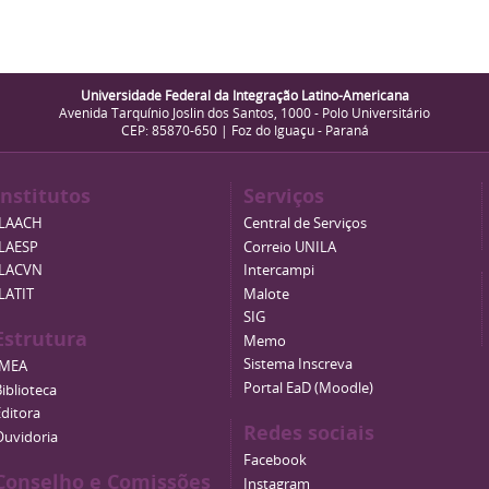
Universidade Federal da Integração Latino-Americana
Avenida Tarquínio Joslin dos Santos, 1000 - Polo Universitário
CEP: 85870-650 | Foz do Iguaçu - Paraná
Institutos
Serviços
ILAACH
Central de Serviços
ILAESP
Correio UNILA
ILACVN
Intercampi
ILATIT
Malote
SIG
Estrutura
Memo
Sistema Inscreva
IMEA
Portal EaD (Moodle)
iblioteca
Editora
Redes sociais
Ouvidoria
Facebook
Conselho e Comissões
Instagram