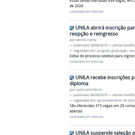
Estão sendo ofertadas 639 vagas, em 2
de 2026
Localizado em
Notícias
UNILA abrirá inscrição pa
reopção e reingresso
por
sandra.narita
—
publicado
29/08/2018
—
última modifi
— registrado em:
prograd
,
graduação
,
reo
Edital do processo seletivo para ingr
Localizado em
Notícias
UNILA recebe inscrições p
diploma
por
carla.nascimento
—
publicado
06/09/2019
—
última modifi
— registrado em:
aproveitamento de dip
São oferecidas 315 vagas em 29 curso
abertas
Localizado em
Notícias
UNILA suspende seleção pa