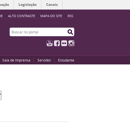
mação
Legislação
Canais
DE
ALTO CONTRASTE
MAPA DO SITE
RSS
Buscar no portal
Buscar no portal
YouTube
Facebook
Flickr
Instagram
Sala de Imprensa
Servidor
Estudante