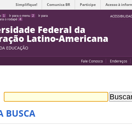
Simplifique!
Comunica BR
Participe
Acesso à infor
do
1
Ir para o menu
2
Ir para
ACESSIBILIDA
para o rodapé
4
rsidade Federal da
ração Latino-Americana
 DA EDUCAÇÃO
Fale Conosco
Endereços
A BUSCA