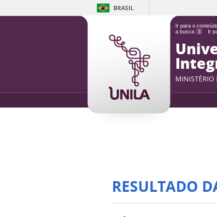
BRASIL
Ir para o conteú
a busca
3
Ir 
Unive
Integ
MINISTÉRIO
RESULTADO D