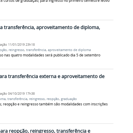
8 cursos de graduação, para ingresso no primeiro semestre letivo
ra transferência, aproveitamento de diploma,
cação
11/01/2019 23h18
pção
,
reingresso
,
transferência
,
aproveitamento de diploma
esso nas quatro modalidades será publicado dia 5 de setembro
ara transferência externa e aproveitamento de
cação
04/10/2019 17h38
loma
,
transferência
,
reingresso
,
reopção
,
graduação
s; reopção e reingresso também são modalidades com inscrições
ra reopção, reingresso, transferência e