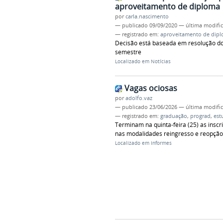
aproveitamento de diploma
por
carla.nascimento
—
publicado
09/09/2020
—
última modifi
— registrado em:
aproveitamento de dip
Decisão está baseada em resolução d
semestre
Localizado em
Notícias
Vagas ociosas
por
adolfo.vaz
—
publicado
23/06/2026
—
última modifi
— registrado em:
graduação
,
prograd
,
est
Terminam na quinta-feira (25) as insc
nas modalidades reingresso e reopção
Localizado em
Informes