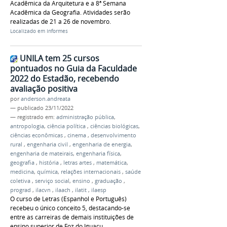
Acadêmica da Arquitetura e a 8ª Semana
Acadêmica da Geografia. Atividades serão
realizadas de 21 a 26 de novembro.
Localizado em
Informes
UNILA tem 25 cursos
pontuados no Guia da Faculdade
2022 do Estadão, recebendo
avaliação positiva
por
anderson.andreata
—
publicado
23/11/2022
— registrado em:
administração pública
,
antropologia
,
ciência política
,
ciências biológicas
,
ciências econômicas
,
cinema
,
desenvolvimento
rural
,
engenharia civil
,
engenharia de energia
,
engenharia de mateirais
,
engenharia física
,
geografia
,
história
,
letras artes
,
matemática
,
medicina
,
química
,
relações internacionais
,
saúde
coletiva
,
serviço social
,
ensino
,
graduação
,
prograd
,
ilacvn
,
ilaach
,
ilatit
,
ilaesp
O curso de Letras (Espanhol e Português)
recebeu o único conceito 5, destacando-se
entre as carreiras de demais instituições de
ensino superior de Foz do Iguaçu