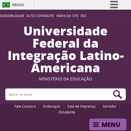
BRASIL
Simplifique!
ACESSIBILIDADE
ALTO CONTRASTE
MAPA DO SITE
RSS
Comunica BR
Universidade
Participe
Federal da
Acesso à informação
Integração Latino-
Legislação
Americana
Canais
MINISTÉRIO DA EDUCAÇÃO
Buscar no portal
Bus
Fale Conosco
Endereços
Sala de Imprensa
Servidor
Estudante