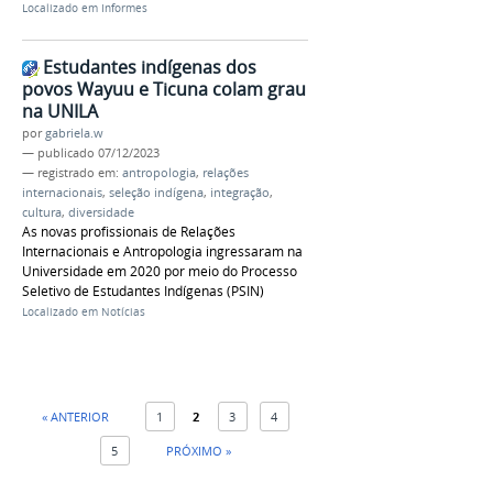
Localizado em
Informes
Estudantes indígenas dos
povos Wayuu e Ticuna colam grau
na UNILA
por
gabriela.w
—
publicado
07/12/2023
— registrado em:
antropologia
,
relações
internacionais
,
seleção indígena
,
integração
,
cultura
,
diversidade
As novas profissionais de Relações
Internacionais e Antropologia ingressaram na
Universidade em 2020 por meio do Processo
Seletivo de Estudantes Indígenas (PSIN)
Localizado em
Notícias
« ANTERIOR
1
2
3
4
5
PRÓXIMO »