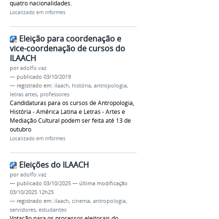
quatro nacionalidades.
Localizado em
Informes
Eleição para coordenação e
vice-coordenação de cursos do
ILAACH
por
adolfo.vaz
—
publicado
03/10/2019
— registrado em:
ilaach
,
história
,
antropologia
,
letras artes
,
professores
Candidaturas para os cursos de Antropologia,
História - América Latina e Letras - Artes e
Mediação Cultural podem ser feita até 13 de
outubro
Localizado em
Informes
Eleições do ILAACH
por
adolfo.vaz
—
publicado
03/10/2025
—
última modificação
03/10/2025 12h25
— registrado em:
ilaach
,
cinema
,
antropologia
,
servidores
,
estudantes
Votação para os processos eleitorais do