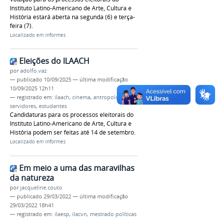
Instituto Latino-Americano de Arte, Cultura e
História estará aberta na segunda (6) e terça-
feira (7).
Localizado em
Informes
Eleições do ILAACH
por
adolfo.vaz
—
publicado
10/09/2025
—
última modificação
10/09/2025 12h11
— registrado em:
ilaach
,
cinema
,
antropologia
,
servidores
,
estudantes
Candidaturas para os processos eleitorais do
Instituto Latino-Americano de Arte, Cultura e
História podem ser feitas até 14 de setembro.
Localizado em
Informes
Em meio a uma das maravilhas
da natureza
por
jacqueline.couto
—
publicado
29/03/2022
—
última modificação
29/03/2022 18h41
— registrado em:
ilaesp
,
ilacvn
,
mestrado políticas