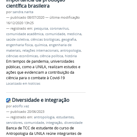
científica brasileira
por
sandra.narita
—
publicado
08/07/2020
—
última modificação
16/12/2020 13h25
— registrado em:
pesquisa
,
coronavírus
,
comunidade acadêmica
,
comunidade
,
medicina
,
saúde coletiva
,
ciências biológicas
,
geografia
,
engenharia física
,
química
,
engenharia de
materiais
,
relações internacionais
,
antropologia
,
ciências econômicas
,
ciência política
,
história
Em tempos de pandemia, universidades
públicas, como a UNILA, realizam estudos e
ações que evidenciam a contribuição da
ciência para o combate à Covid-19
Localizado em
Notícias
Diversidade e integração
por
adolfo.vaz
—
publicado
20/06/2023
— registrado em:
antropologia
,
estudantes
,
servidores
,
comunidade
,
integração
,
diversidade
Banca de TCC de estudante do curso de
Antropologia da UNILA reúne integrantes de