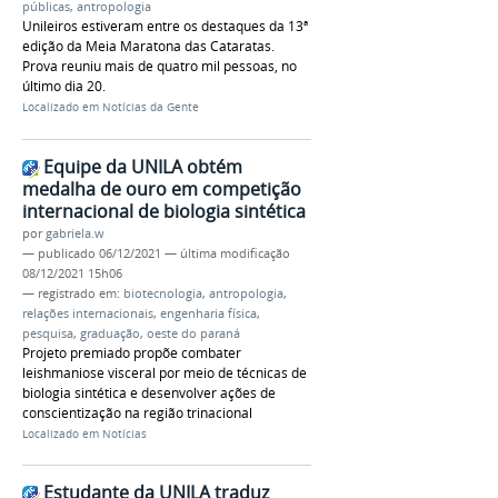
públicas
,
antropologia
Unileiros estiveram entre os destaques da 13ª
edição da Meia Maratona das Cataratas.
Prova reuniu mais de quatro mil pessoas, no
último dia 20.
Localizado em
Notícias da Gente
Equipe da UNILA obtém
medalha de ouro em competição
internacional de biologia sintética
por
gabriela.w
—
publicado
06/12/2021
—
última modificação
08/12/2021 15h06
— registrado em:
biotecnologia
,
antropologia
,
relações internacionais
,
engenharia física
,
pesquisa
,
graduação
,
oeste do paraná
Projeto premiado propõe combater
leishmaniose visceral por meio de técnicas de
biologia sintética e desenvolver ações de
conscientização na região trinacional
Localizado em
Notícias
Estudante da UNILA traduz