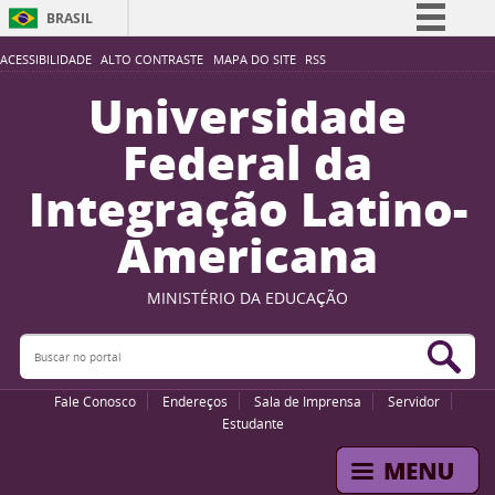
BRASIL
Simplifique!
ACESSIBILIDADE
ALTO CONTRASTE
MAPA DO SITE
RSS
Comunica BR
Universidade
Participe
Federal da
Acesso à informação
Integração Latino-
Legislação
Americana
Canais
MINISTÉRIO DA EDUCAÇÃO
Buscar no portal
Bus
Fale Conosco
Endereços
Sala de Imprensa
Servidor
Estudante