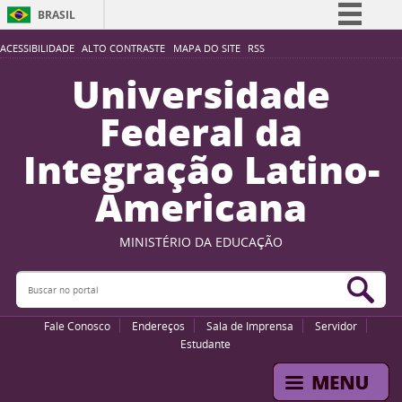
BRASIL
Simplifique!
ACESSIBILIDADE
ALTO CONTRASTE
MAPA DO SITE
RSS
Comunica BR
Universidade
Participe
Federal da
Acesso à informação
Integração Latino-
Legislação
Americana
Canais
MINISTÉRIO DA EDUCAÇÃO
Buscar no portal
Bus
Fale Conosco
Endereços
Sala de Imprensa
Servidor
Estudante