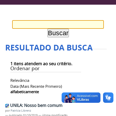
RESULTADO DA BUSCA
1
itens atendem ao seu critério.
Ordenar por
Relevância
Data (mais Recente Primeiro)
alfabeticamente
UNILA: Nosso bem comum
por
Patrícia Librenz
—
publicado
01/10/2019
—
última modificação