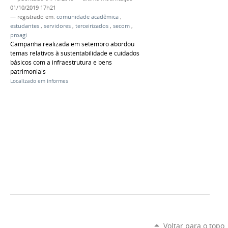
01/10/2019 17h21
— registrado em:
comunidade acadêmica
,
estudantes
,
servidores
,
terceirizados
,
secom
,
proagi
Campanha realizada em setembro abordou
temas relativos à sustentabilidade e cuidados
básicos com a infraestrutura e bens
patrimoniais
Localizado em
Informes
Voltar para o topo