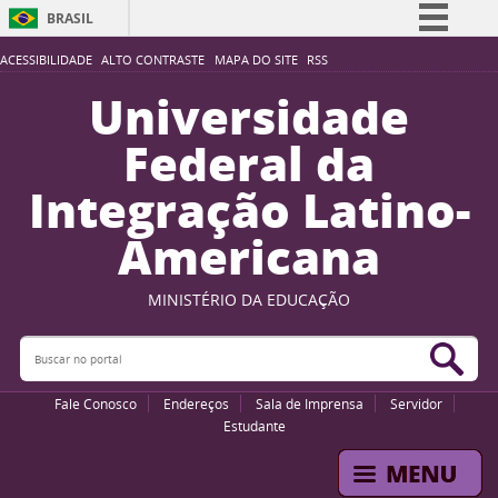
BRASIL
Simplifique!
ACESSIBILIDADE
ALTO CONTRASTE
MAPA DO SITE
RSS
Comunica BR
Universidade
Participe
Federal da
Acesso à informação
Integração Latino-
Legislação
Americana
Canais
MINISTÉRIO DA EDUCAÇÃO
Buscar no portal
Bus
Fale Conosco
Endereços
Sala de Imprensa
Servidor
Estudante