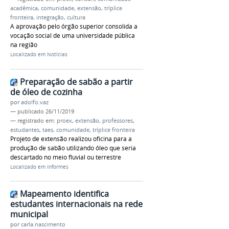
acadêmica
,
comunidade
,
extensão
,
tríplice
fronteira
,
integração
,
cultura
A aprovação pelo órgão superior consolida a
vocação social de uma universidade pública
na região
Localizado em
Notícias
Preparação de sabão a partir
de óleo de cozinha
por
adolfo.vaz
—
publicado
26/11/2019
— registrado em:
proex
,
extensão
,
professores
,
estudantes
,
taes
,
comunidade
,
tríplice fronteira
Projeto de extensão realizou oficina para a
produção de sabão utilizando óleo que seria
descartado no meio fluvial ou terrestre
Localizado em
Informes
Mapeamento identifica
estudantes internacionais na rede
municipal
por
carla.nascimento