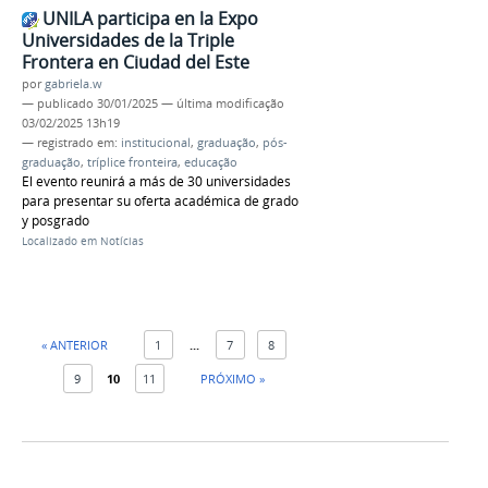
UNILA participa en la Expo
Universidades de la Triple
Frontera en Ciudad del Este
por
gabriela.w
—
publicado
30/01/2025
—
última modificação
03/02/2025 13h19
— registrado em:
institucional
,
graduação
,
pós-
graduação
,
tríplice fronteira
,
educação
El evento reunirá a más de 30 universidades
para presentar su oferta académica de grado
y posgrado
Localizado em
Notícias
« ANTERIOR
1
...
7
8
9
10
11
PRÓXIMO »