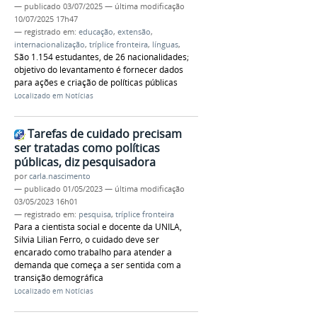
—
publicado
03/07/2025
—
última modificação
10/07/2025 17h47
— registrado em:
educação
,
extensão
,
internacionalização
,
tríplice fronteira
,
línguas
,
São 1.154 estudantes, de 26 nacionalidades;
objetivo do levantamento é fornecer dados
para ações e criação de políticas públicas
Localizado em
Notícias
Tarefas de cuidado precisam
ser tratadas como políticas
públicas, diz pesquisadora
por
carla.nascimento
—
publicado
01/05/2023
—
última modificação
03/05/2023 16h01
— registrado em:
pesquisa
,
tríplice fronteira
Para a cientista social e docente da UNILA,
Silvia Lilian Ferro, o cuidado deve ser
encarado como trabalho para atender a
demanda que começa a ser sentida com a
transição demográfica
Localizado em
Notícias