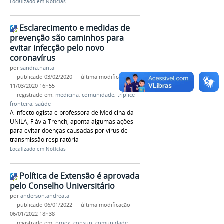
Localizado em
Notícias
Esclarecimento e medidas de
prevenção são caminhos para
evitar infecção pelo novo
coronavírus
por
sandra.narita
—
publicado
03/02/2020
—
última modificação
11/03/2020 16h55
— registrado em:
medicina
,
comunidade
,
tríplice
fronteira
,
saúde
A infectologista e professora de Medicina da
UNILA, Flávia Trench, aponta algumas ações
para evitar doenças causadas por vírus de
transmissão respiratória
Localizado em
Notícias
Política de Extensão é aprovada
pelo Conselho Universitário
por
anderson.andreata
—
publicado
06/01/2022
—
última modificação
06/01/2022 18h38
— registrado em:
proex
,
consun
,
comunidade