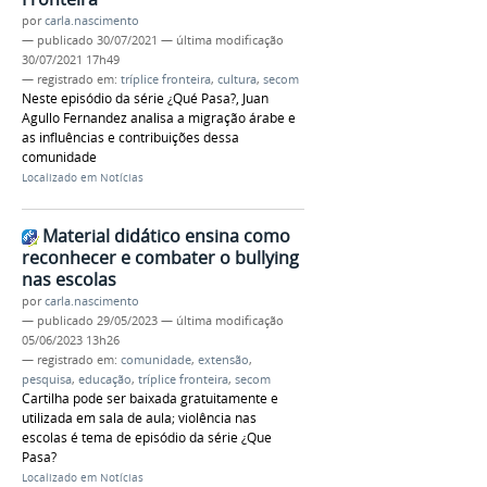
por
carla.nascimento
—
publicado
30/07/2021
—
última modificação
30/07/2021 17h49
— registrado em:
tríplice fronteira
,
cultura
,
secom
Neste episódio da série ¿Qué Pasa?, Juan
Agullo Fernandez analisa a migração árabe e
as influências e contribuições dessa
comunidade
Localizado em
Notícias
Material didático ensina como
reconhecer e combater o bullying
nas escolas
por
carla.nascimento
—
publicado
29/05/2023
—
última modificação
05/06/2023 13h26
— registrado em:
comunidade
,
extensão
,
pesquisa
,
educação
,
tríplice fronteira
,
secom
Cartilha pode ser baixada gratuitamente e
utilizada em sala de aula; violência nas
escolas é tema de episódio da série ¿Que
Pasa?
Localizado em
Notícias