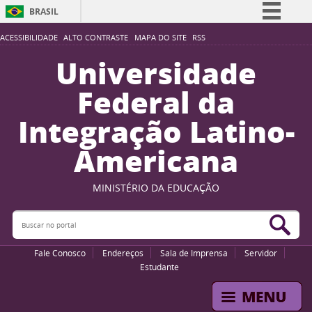
BRASIL
Simplifique!
ACESSIBILIDADE
ALTO CONTRASTE
MAPA DO SITE
RSS
Comunica BR
Universidade
Participe
Federal da
Acesso à informação
Integração Latino-
Legislação
Americana
Canais
MINISTÉRIO DA EDUCAÇÃO
Buscar no portal
Bus
Fale Conosco
Endereços
Sala de Imprensa
Servidor
Estudante