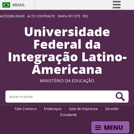
BRASIL
Simplifique!
ACESSIBILIDADE
ALTO CONTRASTE
MAPA DO SITE
RSS
Comunica BR
Universidade
Participe
Federal da
Acesso à informação
Integração Latino-
Legislação
Americana
Canais
MINISTÉRIO DA EDUCAÇÃO
Buscar no portal
Bus
Fale Conosco
Endereços
Sala de Imprensa
Servidor
Estudante