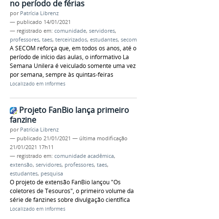
no período de férias
por
Patrícia Librenz
—
publicado
14/01/2021
— registrado em:
comunidade
,
servidores
,
professores
,
taes
,
terceirizados
,
estudantes
,
secom
A SECOM reforça que, em todos os anos, até o
período de início das aulas, o informativo La
Semana Unilera é veiculado somente uma vez
por semana, sempre às quintas-feiras
Localizado em
Informes
Projeto FanBio lança primeiro
fanzine
por
Patrícia Librenz
—
publicado
21/01/2021
—
última modificação
21/01/2021 17h11
— registrado em:
comunidade acadêmica
,
extensão
,
servidores
,
professores
,
taes
,
estudantes
,
pesquisa
O projeto de extensão FanBio lançou "Os
coletores de Tesouros", o primeiro volume da
série de fanzines sobre divulgação científica
Localizado em
Informes