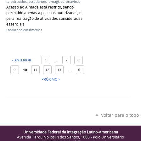
terceirizados
,
estudantes
,
proagi
,
coronavírus
Acesso ao Almada está restrito, sendo
permitido apenas a pessoas autorizadas, e
para realização de atividades consideradas
essenciais
Localizado em
Informes
« ANTERIOR
1
...
7
8
9
10
11
12
13
...
61
PRÓXIMO »
Voltar para o topo
Universidade Federal da Integração Latino-Americana
Avenida Tarquínio Joslin dos Santos, 1000 - Polo Universitário