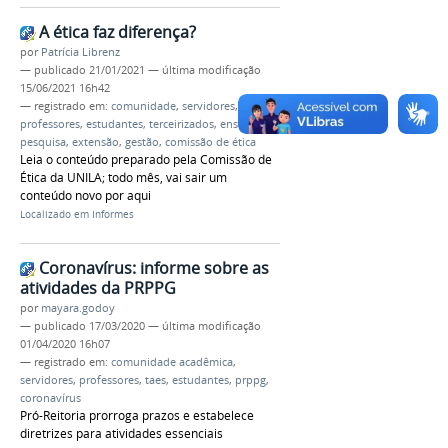
A ética faz diferença?
por
Patrícia Librenz
—
publicado
21/01/2021
—
última modificação
15/06/2021 16h42
— registrado em:
comunidade
,
servidores
,
taes
,
professores
,
estudantes
,
terceirizados
,
ensino
,
pesquisa
,
extensão
,
gestão
,
comissão de ética
Leia o conteúdo preparado pela Comissão de
Ética da UNILA; todo mês, vai sair um
conteúdo novo por aqui
Localizado em
Informes
Coronavírus: informe sobre as
atividades da PRPPG
por
mayara.godoy
—
publicado
17/03/2020
—
última modificação
01/04/2020 16h07
— registrado em:
comunidade acadêmica
,
servidores
,
professores
,
taes
,
estudantes
,
prppg
,
coronavírus
Pró-Reitoria prorroga prazos e estabelece
diretrizes para atividades essenciais