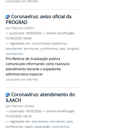
Localizado em
Informes
Coronavírus: aviso oficial da
PROGRAD
por
Patrícia Librenz
—
publicado
18/03/2020
—
última modificação
01/04/2020 16h04
— registrado em:
comunidade acadêmica
,
estudantes
,
servidores
,
professores
,
taes
,
prograd
,
coronavírus
Pró-Reitoria de Graduação publica
comunicado informando como realizará
atendimento durante o expediente
administrativo especial
Localizado em
Informes
Coronavírus: atendimento do
ILAACH
por
Patrícia Librenz
—
publicado
18/03/2020
—
última modificação
01/04/2020 16h10
— registrado em:
estudantes
,
servidores
,
taes
,
professores
,
ilaach
,
graduação
,
coronavírus