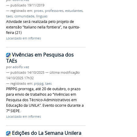
—
publicado
19/11/2019
— registrado em:
proex
,
professores
,
estudantes
,
taes
,
comunidade
,
línguas
Atividade será realizada pelo projeto de
extensão “Italiano nella fontiera”, na quinta-
feira (21)
Localizado em
Informes
Vivências em Pesquisa dos
TAEs
por
adolfo.vaz
—
publicado
14/10/2025
—
última modificação
14/10/2025 17h32
— registrado em:
prppg
,
taes
PRPPG prorroga, até 20 de outubro, o prazo
para envio de trabalhos ao “Vivências em
Pesquisa dos Técnico-Administrativos em
Educação da UNILA”. Evento ocorre durante a
7ª SIEPE.
Localizado em
Informes
Edições do La Semana Unilera