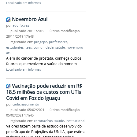
Localizado em
Informes
Novembro Azul
por
adolfo.vaz
—
publicado
28/11/2019
—
última modificação
28/11/2019 17h48
— registrado em:
progepe
,
professores
,
estudantes
,
taes
,
comunidade
,
saúde
,
novembro
azul
Além do câncer de próstata, conheça outros
fatores que envolvem a saúde do homem
Localizado em
Informes
Vacinação pode reduzir em R$
18,5 milhões os custos com UTIs
Covid em Foz do Iguaçu
por
carla.nascimento
—
publicado
05/02/2021
—
última modificação
05/02/2021 17h45
— registrado em:
coronavírus
,
saúde
,
institucional
Valores fazem parte de estudo desenvolvido
pelo Grupo de Projeções da UNILA, que estima