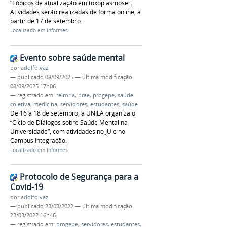
“Tópicos de atualização em toxoplasmose".
Atividades serão realizadas de forma online, a
partir de 17 de setembro.
Localizado em
Informes
Evento sobre saúde mental
por
adolfo.vaz
—
publicado
08/09/2025
—
última modificação
08/09/2025 17h06
— registrado em:
reitoria
,
prae
,
progepe
,
saúde
coletiva
,
medicina
,
servidores
,
estudantes
,
saúde
De 16 a 18 de setembro, a UNILA organiza o
“Ciclo de Diálogos sobre Saúde Mental na
Universidade”, com atividades no JU e no
Campus Integração.
Localizado em
Informes
Protocolo de Segurança para a
Covid-19
por
adolfo.vaz
—
publicado
23/03/2022
—
última modificação
23/03/2022 16h46
— registrado em:
progepe
,
servidores
,
estudantes
,