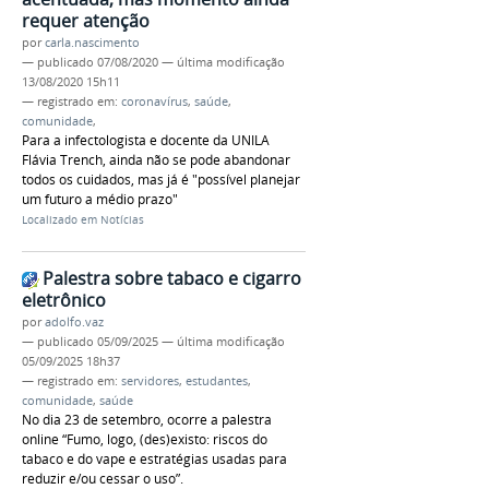
requer atenção
por
carla.nascimento
—
publicado
07/08/2020
—
última modificação
13/08/2020 15h11
— registrado em:
coronavírus
,
saúde
,
comunidade
,
Para a infectologista e docente da UNILA
Flávia Trench, ainda não se pode abandonar
todos os cuidados, mas já é "possível planejar
um futuro a médio prazo"
Localizado em
Notícias
Palestra sobre tabaco e cigarro
eletrônico
por
adolfo.vaz
—
publicado
05/09/2025
—
última modificação
05/09/2025 18h37
— registrado em:
servidores
,
estudantes
,
comunidade
,
saúde
No dia 23 de setembro, ocorre a palestra
online “Fumo, logo, (des)existo: riscos do
tabaco e do vape e estratégias usadas para
reduzir e/ou cessar o uso”.