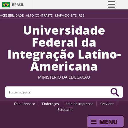
BRASIL
Simplifique!
ACESSIBILIDADE
ALTO CONTRASTE
MAPA DO SITE
RSS
Comunica BR
Universidade
Participe
Federal da
Acesso à informação
Integração Latino-
Legislação
Americana
Canais
MINISTÉRIO DA EDUCAÇÃO
Buscar no portal
Bus
Fale Conosco
Endereços
Sala de Imprensa
Servidor
Estudante