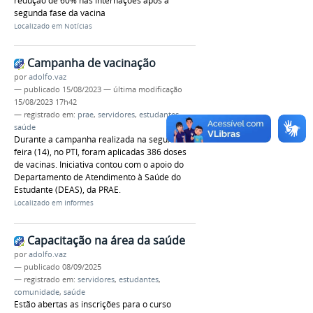
redução de 60% nas internações após a
segunda fase da vacina
Localizado em
Notícias
Campanha de vacinação
por
adolfo.vaz
—
publicado
15/08/2023
—
última modificação
15/08/2023 17h42
— registrado em:
prae
,
servidores
,
estudantes
,
saúde
Durante a campanha realizada na segunda-
feira (14), no PTI, foram aplicadas 386 doses
de vacinas. Iniciativa contou com o apoio do
Departamento de Atendimento à Saúde do
Estudante (DEAS), da PRAE.
Localizado em
Informes
Capacitação na área da saúde
por
adolfo.vaz
—
publicado
08/09/2025
— registrado em:
servidores
,
estudantes
,
comunidade
,
saúde
Estão abertas as inscrições para o curso