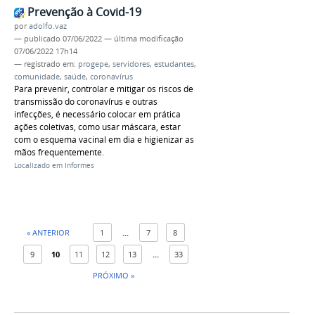
Prevenção à Covid-19
por
adolfo.vaz
—
publicado
07/06/2022
—
última modificação
07/06/2022 17h14
— registrado em:
progepe
,
servidores
,
estudantes
,
comunidade
,
saúde
,
coronavírus
Para prevenir, controlar e mitigar os riscos de
transmissão do coronavírus e outras
infecções, é necessário colocar em prática
ações coletivas, como usar máscara, estar
com o esquema vacinal em dia e higienizar as
mãos frequentemente.
Localizado em
Informes
« ANTERIOR
1
...
7
8
9
10
11
12
13
...
33
PRÓXIMO »