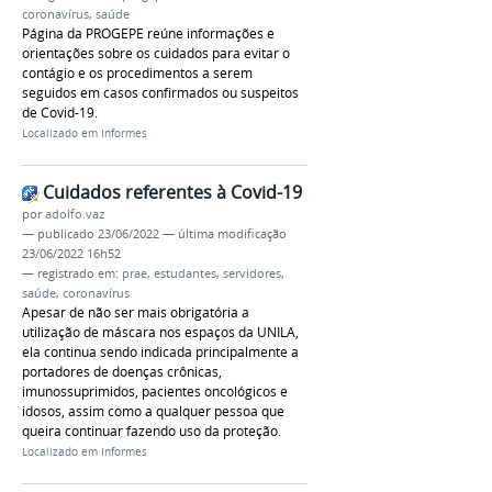
coronavírus
,
saúde
Página da PROGEPE reúne informações e
orientações sobre os cuidados para evitar o
contágio e os procedimentos a serem
seguidos em casos confirmados ou suspeitos
de Covid-19.
Localizado em
Informes
Cuidados referentes à Covid-19
por
adolfo.vaz
—
publicado
23/06/2022
—
última modificação
23/06/2022 16h52
— registrado em:
prae
,
estudantes
,
servidores
,
saúde
,
coronavírus
Apesar de não ser mais obrigatória a
utilização de máscara nos espaços da UNILA,
ela continua sendo indicada principalmente a
portadores de doenças crônicas,
imunossuprimidos, pacientes oncológicos e
idosos, assim como a qualquer pessoa que
queira continuar fazendo uso da proteção.
Localizado em
Informes