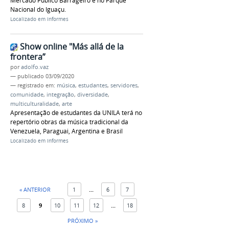
Mercado Público Barrageiro e no Parque
Nacional do Iguaçu.
Localizado em
Informes
Show online "Más allá de la
frontera”
por
adolfo.vaz
—
publicado
03/09/2020
— registrado em:
música
,
estudantes
,
servidores
,
comunidade
,
integração
,
diversidade
,
multiculturalidade
,
arte
Apresentação de estudantes da UNILA terá no
repertório obras da música tradicional da
Venezuela, Paraguai, Argentina e Brasil
Localizado em
Informes
« ANTERIOR
1
...
6
7
8
9
10
11
12
...
18
PRÓXIMO »