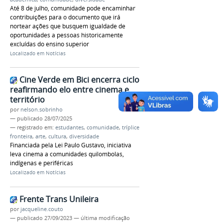
Até 8 de julho, comunidade pode encaminhar
contribuições para o documento que irá
nortear ações que busquem igualdade de
oportunidades a pessoas historicamente
excluídas do ensino superior
Localizado em
Notícias
Cine Verde em Bici encerra ciclo
reafirmando elo entre cinema e
território
por
nelson.sobrinho
—
publicado
28/07/2025
— registrado em:
estudantes
,
comunidade
,
tríplice
fronteira
,
arte
,
cultura
,
diversidade
Financiada pela Lei Paulo Gustavo, iniciativa
leva cinema a comunidades quilombolas,
indígenas e periféricas
Localizado em
Notícias
Frente Trans Unileira
por
jacqueline.couto
—
publicado
27/09/2023
—
última modificação