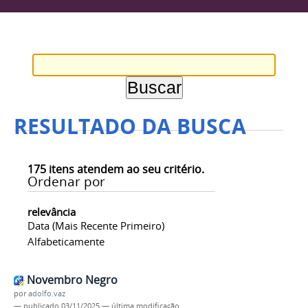
RESULTADO DA BUSCA
175
itens atendem ao seu critério.
Ordenar por
relevância
Data (mais Recente Primeiro)
Alfabeticamente
Novembro Negro
por
adolfo.vaz
—
publicado
03/11/2025
—
última modificação