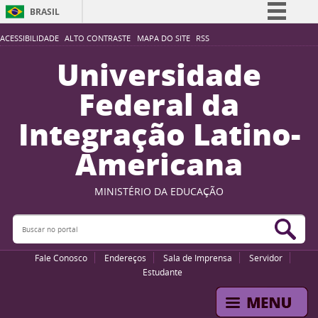
BRASIL
Simplifique!
ACESSIBILIDADE
ALTO CONTRASTE
MAPA DO SITE
RSS
Comunica BR
Universidade
Participe
Federal da
Acesso à informação
Integração Latino-
Legislação
Americana
Canais
MINISTÉRIO DA EDUCAÇÃO
Buscar no portal
Bus
Fale Conosco
Endereços
Sala de Imprensa
Servidor
Estudante