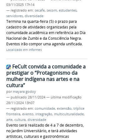
03/11/2025 17h14
— registrado em:
secafe
,
secom
,
estudantes
,
servidores
,
diversidade
Termina na quarta-feira (5) o prazo para
cadastro de atividades organizadas pela
comunidade acadêmica em referência ao Dia
Nacional de Zumbi e da Consciência Negra.
Eventos irão compor uma agenda unificada.
Localizado em
Informes
FeCult convida a comunidade a
prestigiar o “Protagonismo da
mulher indígena nas artes e na
cultura”
por
mayara.godoy
—
publicado
28/11/2024
—
última modificação
28/11/2024 13h07
— registrado em:
comunidade
,
extensão
,
tríplice
fronteira
,
evento
,
integração
,
multiculturalidade
,
arte
,
cultura
,
diversidade
Evento será realizado de 4 a 7 de dezembro,
no Jardim Universitário, e terá atividades
artísticas, culturais e gastronômicas