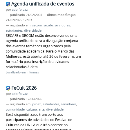
Agenda unificada de eventos
por
adolfo.vaz
—
publicado
21/02/2025
—
última modificação
21/02/2025 17h03
— registrado em:
secom
,
secafe
,
servidores
,
estudantes
,
diversidade
SECAFE e SECOM estão desenvolvendo uma
agenda unificada para a divulgação conjunta
dos eventos temáticos organizados pela
comunidade acadêmica. Para o Março das
Mulheres, está aberto, até 26 de fevereiro, um
formulário para inscrição de atividades
relacionadas à data.
Localizado em
Informes
FeCult 2026
por
adolfo.vaz
—
publicado
17/06/2026
— registrado em:
proex
,
estudantes
,
servidores
,
comunidade
,
cultura
,
arte
,
diversidade
Será disponibilizado transporte aos
participantes de atividades do Festival de
Culturas da UNILA que irão ocorrer no