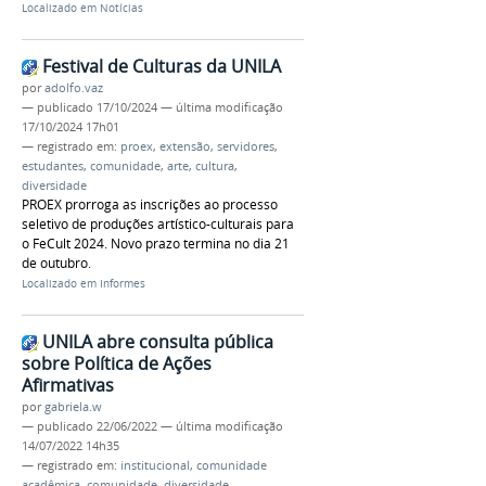
Localizado em
Notícias
Festival de Culturas da UNILA
por
adolfo.vaz
—
publicado
17/10/2024
—
última modificação
17/10/2024 17h01
— registrado em:
proex
,
extensão
,
servidores
,
estudantes
,
comunidade
,
arte
,
cultura
,
diversidade
PROEX prorroga as inscrições ao processo
seletivo de produções artístico-culturais para
o FeCult 2024. Novo prazo termina no dia 21
de outubro.
Localizado em
Informes
UNILA abre consulta pública
sobre Política de Ações
Afirmativas
por
gabriela.w
—
publicado
22/06/2022
—
última modificação
14/07/2022 14h35
— registrado em:
institucional
,
comunidade
acadêmica
,
comunidade
,
diversidade