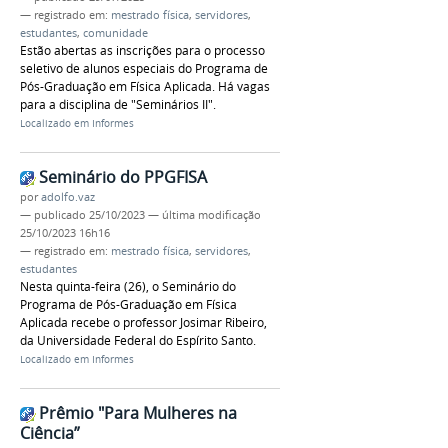
— registrado em:
mestrado física
,
servidores
,
estudantes
,
comunidade
Estão abertas as inscrições para o processo
seletivo de alunos especiais do Programa de
Pós-Graduação em Física Aplicada. Há vagas
para a disciplina de "Seminários II".
Localizado em
Informes
Seminário do PPGFISA
por
adolfo.vaz
—
publicado
25/10/2023
—
última modificação
25/10/2023 16h16
— registrado em:
mestrado física
,
servidores
,
estudantes
Nesta quinta-feira (26), o Seminário do
Programa de Pós-Graduação em Física
Aplicada recebe o professor Josimar Ribeiro,
da Universidade Federal do Espírito Santo.
Localizado em
Informes
Prêmio "Para Mulheres na
Ciência”