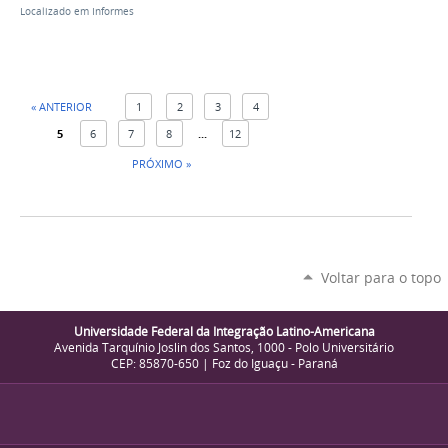
Localizado em
Informes
« ANTERIOR
1
2
3
4
5
6
7
8
...
12
PRÓXIMO »
Voltar para o topo
Universidade Federal da Integração Latino-Americana
Avenida Tarquínio Joslin dos Santos, 1000 - Polo Universitário
CEP: 85870-650 | Foz do Iguaçu - Paraná