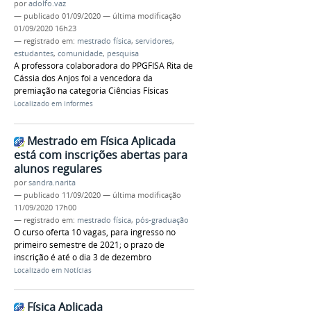
por
adolfo.vaz
—
publicado
01/09/2020
—
última modificação
01/09/2020 16h23
— registrado em:
mestrado física
,
servidores
,
estudantes
,
comunidade
,
pesquisa
A professora colaboradora do PPGFISA Rita de
Cássia dos Anjos foi a vencedora da
premiação na categoria Ciências Físicas
Localizado em
Informes
Mestrado em Física Aplicada
está com inscrições abertas para
alunos regulares
por
sandra.narita
—
publicado
11/09/2020
—
última modificação
11/09/2020 17h00
— registrado em:
mestrado física
,
pós-graduação
O curso oferta 10 vagas, para ingresso no
primeiro semestre de 2021; o prazo de
inscrição é até o dia 3 de dezembro
Localizado em
Notícias
Física Aplicada