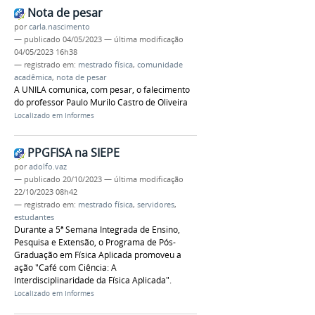
Nota de pesar
por
carla.nascimento
—
publicado
04/05/2023
—
última modificação
04/05/2023 16h38
— registrado em:
mestrado física
,
comunidade
acadêmica
,
nota de pesar
A UNILA comunica, com pesar, o falecimento
do professor Paulo Murilo Castro de Oliveira
Localizado em
Informes
PPGFISA na SIEPE
por
adolfo.vaz
—
publicado
20/10/2023
—
última modificação
22/10/2023 08h42
— registrado em:
mestrado física
,
servidores
,
estudantes
Durante a 5ª Semana Integrada de Ensino,
Pesquisa e Extensão, o Programa de Pós-
Graduação em Física Aplicada promoveu a
ação "Café com Ciência: A
Interdisciplinaridade da Física Aplicada".
Localizado em
Informes