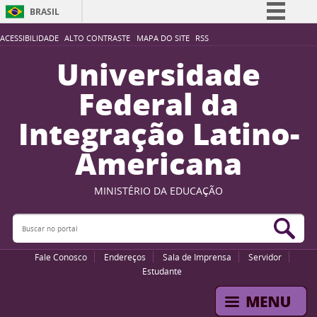
BRASIL
Simplifique!
ACESSIBILIDADE
ALTO CONTRASTE
MAPA DO SITE
RSS
Comunica BR
Universidade
Participe
Federal da
Acesso à informação
Integração Latino-
Legislação
Americana
Canais
MINISTÉRIO DA EDUCAÇÃO
Buscar no portal
Bus
Fale Conosco
Endereços
Sala de Imprensa
Servidor
Estudante