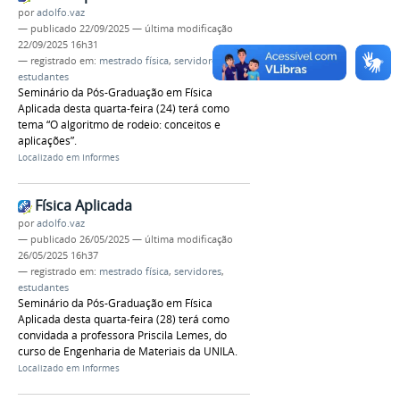
por
adolfo.vaz
—
publicado
22/09/2025
—
última modificação
22/09/2025 16h31
— registrado em:
mestrado física
,
servidores
,
estudantes
Seminário da Pós-Graduação em Física
Aplicada desta quarta-feira (24) terá como
tema “O algoritmo de rodeio: conceitos e
aplicações”.
Localizado em
Informes
Física Aplicada
por
adolfo.vaz
—
publicado
26/05/2025
—
última modificação
26/05/2025 16h37
— registrado em:
mestrado física
,
servidores
,
estudantes
Seminário da Pós-Graduação em Física
Aplicada desta quarta-feira (28) terá como
convidada a professora Priscila Lemes, do
curso de Engenharia de Materiais da UNILA.
Localizado em
Informes