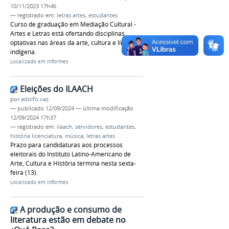
10/11/2023 17h46
— registrado em:
letras artes
,
estudantes
Curso de graduação em Mediação Cultural -
Artes e Letras está ofertando disciplinas
optativas nas áreas da arte, cultura e língua
indígena.
Localizado em
Informes
Eleições do ILAACH
por
adolfo.vaz
—
publicado
12/09/2024
—
última modificação
12/09/2024 17h37
— registrado em:
ilaach
,
servidores
,
estudantes
,
história licenciatura
,
música
,
letras artes
Prazo para candidaturas aos processos
eleitorais do Instituto Latino-Americano de
Arte, Cultura e História termina nesta sexta-
feira (13).
Localizado em
Informes
A produção e consumo de
literatura estão em debate no