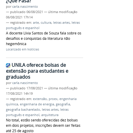
¿Qué Pasa?
por
carla.nascimento
—
publicado
06/08/2021
—
última modificação
06/08/2021 17h14
— registrado em:
arte
,
cultura
,
letras artes
,
letras
português e espanhol
A docente Lívia Santos de Souza fala sobre os
desafios e conquistas da literatura não
hegemônica
Localizado em
Notícias
UNILA oferece bolsas de
extensão para estudantes e
graduados
por
carla.nascimento
—
publicado
17/08/2021
—
última modificação
17/08/2021 14h19
— registrado em:
extensão
,
proex
,
engenharia
química
,
engenharia de energia
,
geografia
,
geografia bacharelado
,
letras artes
,
letras
português e espanhol
,
arquitetura
No total, estão sendo oferecidas dez bolsas
em dois projetos; inscrições devem ser feitas
até 25 de agosto