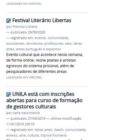
Localizado em
Notícias
Festival Literário Libertas
por
Patrícia Librenz
—
publicado
29/09/2020
— registrado em:
evento
,
comunidade
,
estudantes
,
servidores
,
professores
,
taes
,
letras
artes
,
letras português e espanhol
Evento cultural que acontece nesta semana,
de forma online, reúne poetas e artistas
egressos do sistema prisional, além de
pesquisadores de diferentes áreas
Localizado em
Informes
UNILA está com inscrições
abertas para curso de formação
de gestores culturais
por
carla.nascimento
—
publicado
27/04/2018
—
última modificação
11/01/2019 23h18
— registrado em:
letras artes
,
ilaach
,
comunidade
,
evento
,
arte
,
cultura
,
tríplice fronteira