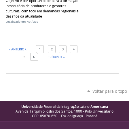
Objetivo é dar oportunidade para a formação
introdutória de produtores e gestores
culturais, com foco em demandas regionais e
desafios da atualidade
Localizado em
Notícias
« ANTERIOR
1
2
3
4
5
6
PRÓXIMO »
Voltar para o topo
Universidade Federal da Integração Latino-Americana
Avenida Tarquínio Joslin dos Santos, 1000 - Polo Universitário
CEP: 85870-650 | Foz do Iguaçu - Paraná