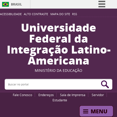
BRASIL
Simplifique!
ACESSIBILIDADE
ALTO CONTRASTE
MAPA DO SITE
RSS
Comunica BR
Universidade
Participe
Federal da
Acesso à informação
Integração Latino-
Legislação
Americana
Canais
MINISTÉRIO DA EDUCAÇÃO
Buscar no portal
Bus
Fale Conosco
Endereços
Sala de Imprensa
Servidor
Estudante