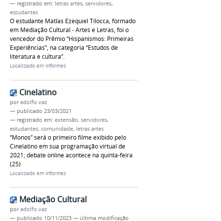
— registrado em:
letras artes
,
servidores
,
estudantes
O estudante Matías Ezequiel Tilocca, formado
em Mediação Cultural - Artes e Letras, foi o
vencedor do Prêmio “Hispanismos: Primeiras
Experiências”, na categoria “Estudos de
literatura e cultura”.
Localizado em
Informes
Cinelatino
por
adolfo.vaz
—
publicado
23/03/2021
— registrado em:
extensão
,
servidores
,
estudantes
,
comunidade
,
letras artes
“Monos” será o primeiro filme exibido pelo
Cinelatino em sua programação virtual de
2021; debate online acontece na quinta-feira
(25)
Localizado em
Informes
Mediação Cultural
por
adolfo.vaz
—
publicado
10/11/2023
—
última modificação