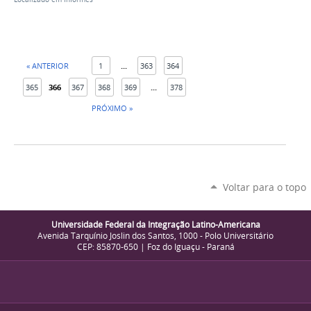
« ANTERIOR
1
...
363
364
365
366
367
368
369
...
378
PRÓXIMO »
Voltar para o topo
Universidade Federal da Integração Latino-Americana
Avenida Tarquínio Joslin dos Santos, 1000 - Polo Universitário
CEP: 85870-650 | Foz do Iguaçu - Paraná