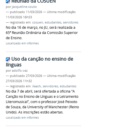
Reunião da COSUEN
por
jacqueline.couto
—
publicado
11/03/2026
—
última modificação
11/03/2026 16h53
— registrado em:
cosuen
,
estudantes
,
servidores
No dia 16 de março, no JU, será realizada a
65ª Reunião Ordinária da Comissão Superior
de Ensino.
Localizado em
Informes
Uso da canção no ensino de
línguas
por
adolfo.vaz
—
publicado
27/03/2026
—
última modificação
27/03/2026 11h32
— registrado em:
ilaach
,
servidores
,
estudantes
No dia 7 de abril, será ofertada a oficina “A
Canção no Ensino de Línguas e o Letramento
Literomusical”, com o professor José Peixoto
de Souza, da University of Manchester (Reino
Unido). As inscrições estão abertas.
Localizado em
Informes