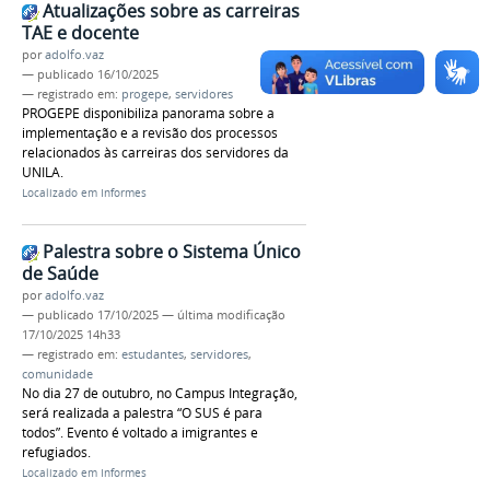
Atualizações sobre as carreiras
TAE e docente
por
adolfo.vaz
—
publicado
16/10/2025
— registrado em:
progepe
,
servidores
PROGEPE disponibiliza panorama sobre a
implementação e a revisão dos processos
relacionados às carreiras dos servidores da
UNILA.
Localizado em
Informes
Palestra sobre o Sistema Único
de Saúde
por
adolfo.vaz
—
publicado
17/10/2025
—
última modificação
17/10/2025 14h33
— registrado em:
estudantes
,
servidores
,
comunidade
No dia 27 de outubro, no Campus Integração,
será realizada a palestra “O SUS é para
todos”. Evento é voltado a imigrantes e
refugiados.
Localizado em
Informes