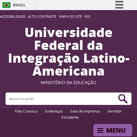
BRASIL
Simplifique!
ACESSIBILIDADE
ALTO CONTRASTE
MAPA DO SITE
RSS
Comunica BR
Universidade
Participe
Federal da
Acesso à informação
Integração Latino-
Legislação
Americana
Canais
MINISTÉRIO DA EDUCAÇÃO
Buscar no portal
Bus
Fale Conosco
Endereços
Sala de Imprensa
Servidor
Estudante