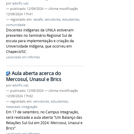
por
adolfo.vaz
—
publicado
12/09/2024
—
última modificação
12/09/2024 17h41
— registrado em:
secafe
,
servidores
,
estudantes
,
comunidade
Discentes indígenas da UNILA estiveram
presentes no Seminário Regional Sul de
escuta para implementação e criação da
Universidade Indígena, que ocorreu em
Chapecó/SC.
Localizado em
Informes
Aula aberta acerca do
Mercosul, Unasul e Brics
por
adolfo.vaz
—
publicado
12/09/2024
—
última modificação
12/09/2024 17h02
— registrado em:
servidores
,
estudantes
,
mestrado integração
Em 17 de setembro, no Campus Integração,
será realizada a aula aberta “Um Balanço das
Relações Sul-Sul em 2024: Mercosul, Unasul e
Brics”.
Localizado em
Informes