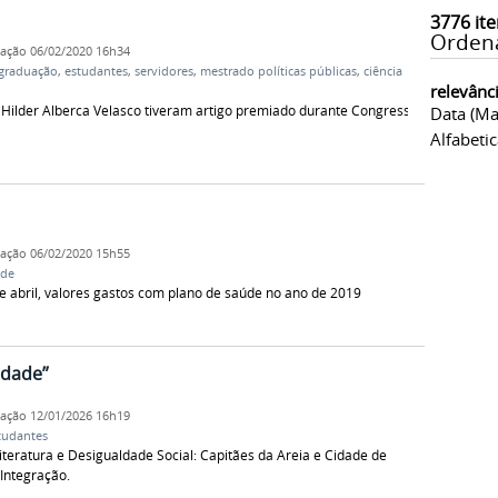
3776
ite
Orden
cação
06/02/2020 16h34
graduação
,
estudantes
,
servidores
,
mestrado políticas públicas
,
ciência
relevânc
Hilder Alberca Velasco tiveram artigo premiado durante Congresso
Data (ma
Alfabeti
cação
06/02/2020 15h55
úde
 abril, valores gastos com plano de saúde no ano de 2019
edade”
cação
12/01/2026 16h19
tudantes
teratura e Desigualdade Social: Capitães da Areia e Cidade de
Integração.