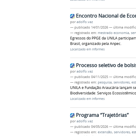
Encontro Nacional de Ec
por
adolfo.vaz
—
publicado
14/01/2026
—
última modifi
— registrado em:
mestrado economia
,
ser
Egressos do PPGE da UNILA participam
Brasil, organizado pela Anpec.
Localizado em
Informes
Processo seletivo de bolsi
por
adolfo.vaz
—
publicado
04/11/2025
—
última modifi
— registrado em:
pesquisa
,
servidores
,
es
UNILA e Fundação Araucária lançam se
Biodiversidade: Serviços Ecossistêmico
Localizado em
Informes
Programa “Trajetórias”
por
adolfo.vaz
—
publicado
04/05/2026
—
última modifi
— registrado em:
extensão
,
servidores
,
es