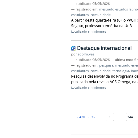
—
publicado
05/05/2026
— registrado em:
mestrado estudos latin
estudantes
,
comunidade
A partir desta quarta-feira (6), o PP
Segato, professora emérita da UnB.
Localizado em
Informes
Destaque internacional
por
adolfo.vaz
—
publicado
06/05/2026
—
última modifi
— registrado em:
pesquisa
,
mestrado ener
estudantes
,
comunidade
,
tecnologia
,
ino
Pesquisa desenvolvida no Programa de 
publicada pela revista ACS Omega, da 
Localizado em
Informes
« ANTERIOR
1
...
344