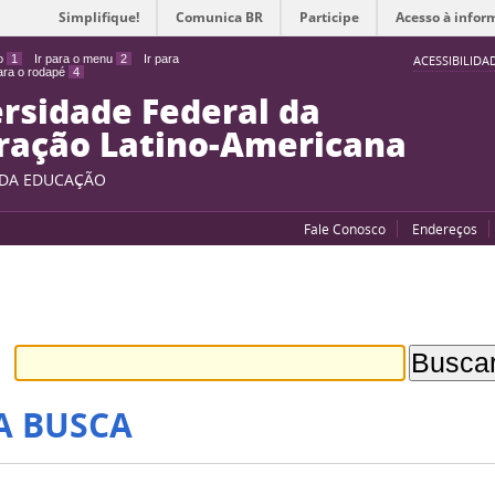
Simplifique!
Comunica BR
Participe
Acesso à infor
do
1
Ir para o menu
2
Ir para
ACESSIBILIDA
para o rodapé
4
rsidade Federal da
ração Latino-Americana
 DA EDUCAÇÃO
Fale Conosco
Endereços
A BUSCA