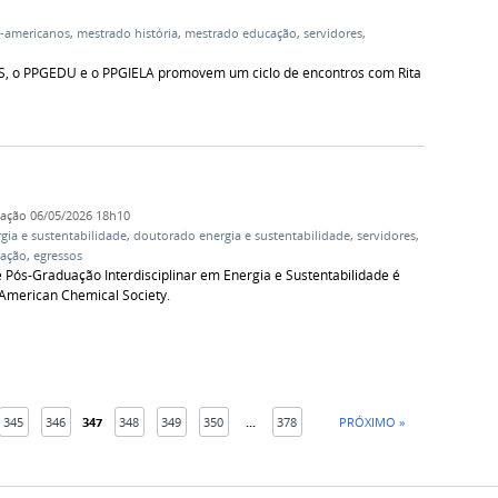
o-americanos
,
mestrado história
,
mestrado educação
,
servidores
,
GHIS, o PPGEDU e o PPGIELA promovem um ciclo de encontros com Rita
cação
06/05/2026 18h10
gia e sustentabilidade
,
doutorado energia e sustentabilidade
,
servidores
,
vação
,
egressos
Pós-Graduação Interdisciplinar em Energia e Sustentabilidade é
American Chemical Society.
345
346
347
348
349
350
...
378
PRÓXIMO »