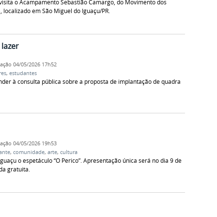
s” visita o Acampamento Sebastião Camargo, do Movimento dos
 localizado em São Miguel do Iguaçu/PR.
 lazer
cação
04/05/2026 17h52
res
,
estudantes
er à consulta pública sobre a proposta de implantação de quadra
cação
04/05/2026 19h53
ante
,
comunidade
,
arte
,
cultura
 Iguaçu o espetáculo “O Perico”. Apresentação única será no dia 9 de
a gratuita.