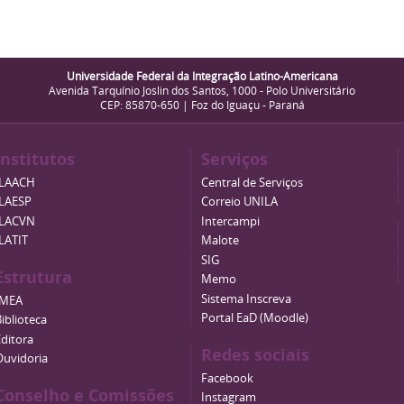
Universidade Federal da Integração Latino-Americana
Avenida Tarquínio Joslin dos Santos, 1000 - Polo Universitário
CEP: 85870-650 | Foz do Iguaçu - Paraná
Institutos
Serviços
ILAACH
Central de Serviços
ILAESP
Correio UNILA
ILACVN
Intercampi
ILATIT
Malote
SIG
Estrutura
Memo
Sistema Inscreva
IMEA
Portal EaD (Moodle)
iblioteca
Editora
Redes sociais
Ouvidoria
Facebook
Conselho e Comissões
Instagram