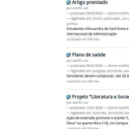
Artigo premiado
por
adolfo.vaz
—
publicado
06/02/2020
—
última modifi
— registrado em:
ensino
,
graduação
,
pós-
política
Estudantes Alessandra de Sant'Anna e 
Internacional de Administração
Localizado em
Informes
Plano de saúde
por
adolfo.vaz
—
publicado
06/02/2020
—
última modifi
— registrado em:
progepe
,
servidores
,
sa
Servidores devem comprovar, até 30 de
Localizado em
Informes
Projeto “Literatura e Soci
por
adolfo.vaz
—
publicado
12/01/2026
—
última modifi
— registrado em:
extensão
,
servidores
,
es
Ação de extensão promove o evento “Li
Deus” na quarta-feira (14), no Campus 
Localizado em
Informes