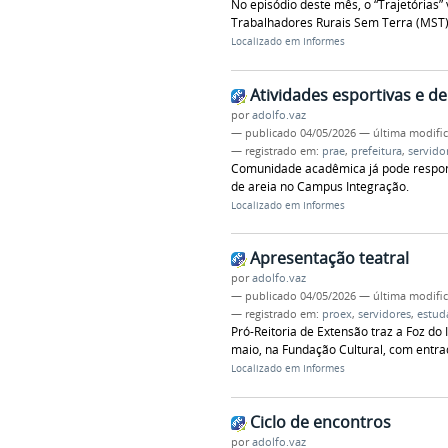
No episódio deste mês, o “Trajetória
Trabalhadores Rurais Sem Terra (MST),
Localizado em
Informes
Atividades esportivas e de
por
adolfo.vaz
—
publicado
04/05/2026
—
última modifi
— registrado em:
prae
,
prefeitura
,
servido
Comunidade acadêmica já pode respond
de areia no Campus Integração.
Localizado em
Informes
Apresentação teatral
por
adolfo.vaz
—
publicado
04/05/2026
—
última modifi
— registrado em:
proex
,
servidores
,
estud
Pró-Reitoria de Extensão traz a Foz do
maio, na Fundação Cultural, com entrad
Localizado em
Informes
Ciclo de encontros
por
adolfo.vaz