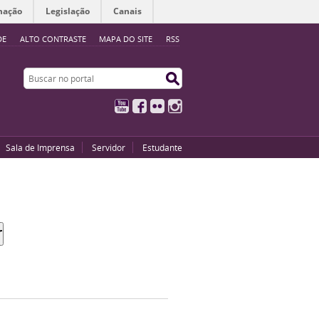
mação
Legislação
Canais
DE
ALTO CONTRASTE
MAPA DO SITE
RSS
Buscar no portal
Buscar no portal
YouTube
Facebook
Flickr
Instagram
Sala de Imprensa
Servidor
Estudante