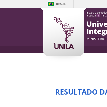
BRASIL
Ir para o conteú
a busca
3
Ir 
Unive
Integ
MINISTÉRIO
RESULTADO D