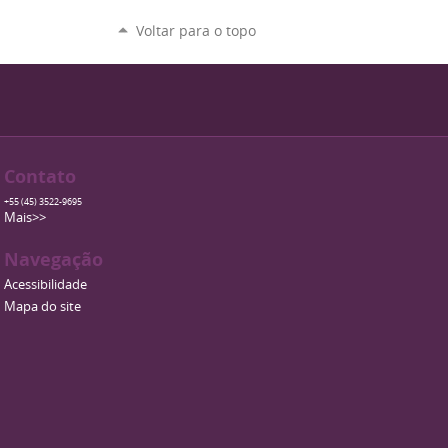
Voltar para o topo
Contato
+55 (45) 3522-9695
Mais>>
Navegação
Acessibilidade
Mapa do site