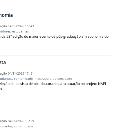
onomia
cação
14/01/2026 16h43
vidores
,
estudantes
 da 53ª edição do maior evento de pós-graduação em economia do
sta
cação
04/11/2025 17h51
tudantes
,
comunidade
,
mestrado biodiversidade
leção de bolsista de pós-doutorado para atuação no projeto NAPI
s.
cação
04/05/2026 15h29
tudantes
,
comunidade