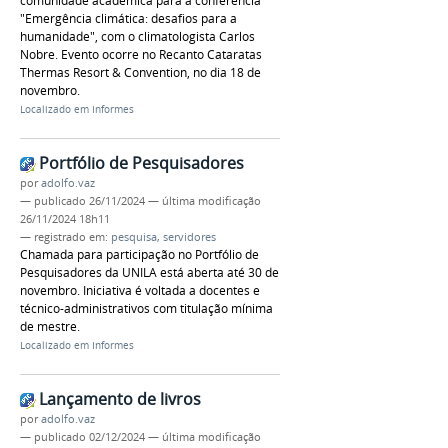
comunidade acadêmica para a conferência
"Emergência climática: desafios para a
humanidade", com o climatologista Carlos
Nobre. Evento ocorre no Recanto Cataratas
Thermas Resort & Convention, no dia 18 de
novembro.
Localizado em
Informes
Portfólio de Pesquisadores
por
adolfo.vaz
—
publicado
26/11/2024
—
última modificação
26/11/2024 18h11
— registrado em:
pesquisa
,
servidores
Chamada para participação no Portfólio de
Pesquisadores da UNILA está aberta até 30 de
novembro. Iniciativa é voltada a docentes e
técnico-administrativos com titulação mínima
de mestre.
Localizado em
Informes
Lançamento de livros
por
adolfo.vaz
—
publicado
02/12/2024
—
última modificação