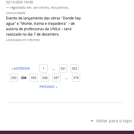
02/12/2024 15h38
— registrado em:
servidores
,
estudantes
,
comunidade
Evento de lançamento das obras "Donde hay
agua" e "Monte, trama e trepadeira" – de
autoria de professoras da UNILA – será
realizado no dia 7 de dezembro.
Localizado em
Informes
« ANTERIOR
1
...
331
332
333
334
335
336
337
...
378
PRÓXIMO »
Voltar para o topo