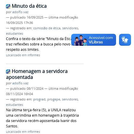
Minuto da ética
por
adolfo.vaz
—
publicado
16/09/2025
—
última modificação
16/09/2025 17h36
— registrado em:
comissão de ética
,
servidores
,
estudantes
Confira o texto da série “Minuto da Ética” que
traz reflexões sobre a busca pelo novo e o
respeito aos limites.
Localizado em
Informes
Homenagem a servidora
aposentada
por
adolfo.vaz
—
publicado
08/11/2024
—
última modificação
08/11/2024 16h04
— registrado em:
prograd
,
progepe
,
servidores
,
estudantes
Na última terça-feira (5), a UNILA realizou
uma cerimônia em homenagem à trajetória
da servidora recém-aposentada Ivanir dos
Santos.
Localizado em
Informes