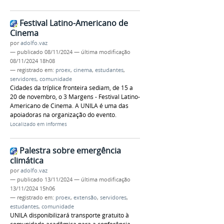
Festival Latino-Americano de
Cinema
por
adolfo.vaz
—
publicado
08/11/2024
—
última modificação
08/11/2024 18h08
— registrado em:
proex
,
cinema
,
estudantes
,
servidores
,
comunidade
Cidades da tríplice fronteira sediam, de 15 a
20 de novembro, o 3 Margens - Festival Latino-
Americano de Cinema. A UNILA é uma das
apoiadoras na organização do evento.
Localizado em
Informes
Palestra sobre emergência
climática
por
adolfo.vaz
—
publicado
13/11/2024
—
última modificação
13/11/2024 15h06
— registrado em:
proex
,
extensão
,
servidores
,
estudantes
,
comunidade
UNILA disponibilizará transporte gratuito à