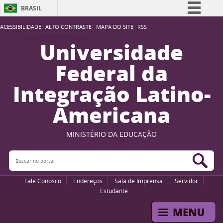
BRASIL
Simplifique!
ACESSIBILIDADE
ALTO CONTRASTE
MAPA DO SITE
RSS
Comunica BR
Universidade
Participe
Federal da
Acesso à informação
Integração Latino-
Legislação
Americana
Canais
MINISTÉRIO DA EDUCAÇÃO
Buscar no portal
Bus
Fale Conosco
Endereços
Sala de Imprensa
Servidor
Estudante