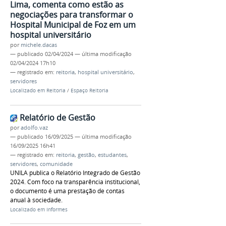
Lima, comenta como estão as
negociações para transformar o
Hospital Municipal de Foz em um
hospital universitário
por
michele.dacas
—
publicado
02/04/2024
—
última modificação
02/04/2024 17h10
— registrado em:
reitoria
,
hospital universitário
,
servidores
Localizado em
Reitoria
/
Espaço Reitoria
Relatório de Gestão
por
adolfo.vaz
—
publicado
16/09/2025
—
última modificação
16/09/2025 16h41
— registrado em:
reitoria
,
gestão
,
estudantes
,
servidores
,
comunidade
UNILA publica o Relatório Integrado de Gestão
2024. Com foco na transparência institucional,
o documento é uma prestação de contas
anual à sociedade.
Localizado em
Informes