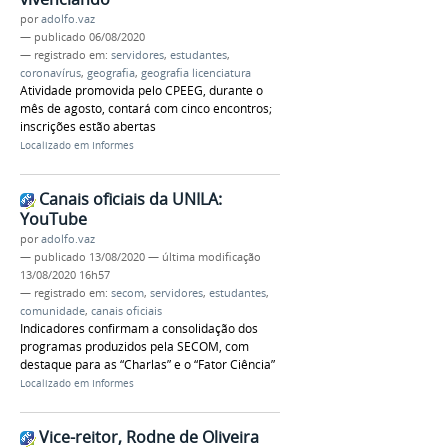
por
adolfo.vaz
—
publicado
06/08/2020
— registrado em:
servidores
,
estudantes
,
coronavírus
,
geografia
,
geografia licenciatura
Atividade promovida pelo CPEEG, durante o
mês de agosto, contará com cinco encontros;
inscrições estão abertas
Localizado em
Informes
Canais oficiais da UNILA:
YouTube
por
adolfo.vaz
—
publicado
13/08/2020
—
última modificação
13/08/2020 16h57
— registrado em:
secom
,
servidores
,
estudantes
,
comunidade
,
canais oficiais
Indicadores confirmam a consolidação dos
programas produzidos pela SECOM, com
destaque para as “Charlas” e o “Fator Ciência”
Localizado em
Informes
Vice-reitor, Rodne de Oliveira