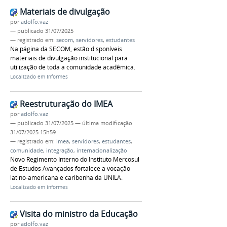
Materiais de divulgação
por
adolfo.vaz
—
publicado
31/07/2025
— registrado em:
secom
,
servidores
,
estudantes
Na página da SECOM, estão disponíveis
materiais de divulgação institucional para
utilização de toda a comunidade acadêmica.
Localizado em
Informes
Reestruturação do IMEA
por
adolfo.vaz
—
publicado
31/07/2025
—
última modificação
31/07/2025 15h59
— registrado em:
imea
,
servidores
,
estudantes
,
comunidade
,
integração
,
internacionalização
Novo Regimento Interno do Instituto Mercosul
de Estudos Avançados fortalece a vocação
latino-americana e caribenha da UNILA.
Localizado em
Informes
Visita do ministro da Educação
por
adolfo.vaz