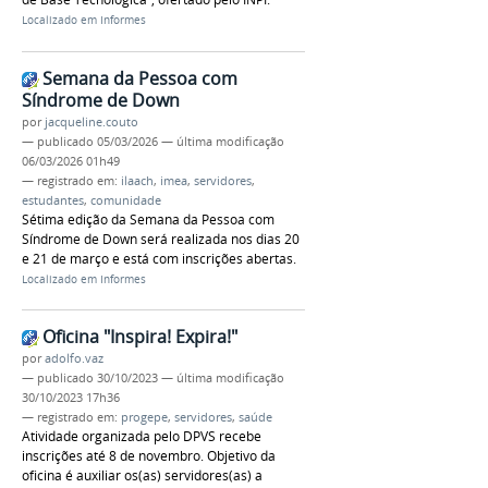
Localizado em
Informes
Semana da Pessoa com
Síndrome de Down
por
jacqueline.couto
—
publicado
05/03/2026
—
última modificação
06/03/2026 01h49
— registrado em:
ilaach
,
imea
,
servidores
,
estudantes
,
comunidade
Sétima edição da Semana da Pessoa com
Síndrome de Down será realizada nos dias 20
e 21 de março e está com inscrições abertas.
Localizado em
Informes
Oficina "Inspira! Expira!"
por
adolfo.vaz
—
publicado
30/10/2023
—
última modificação
30/10/2023 17h36
— registrado em:
progepe
,
servidores
,
saúde
Atividade organizada pelo DPVS recebe
inscrições até 8 de novembro. Objetivo da
oficina é auxiliar os(as) servidores(as) a