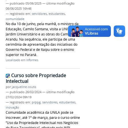
—
publicado
05/06/2025
—
última modificação
06/06/2025 16h46
— registrado em:
servidores
,
estudantes
,
comunidade
No dia 10 de junho, pela manhã, o ministro da
Educação, Camilo Santana, visita a UNILA -
Jardim Universitário e as obras do Campus
Arandu. Na sequência, ele participa de uma
cerimônia de apresentação das iniciativas do
Governo Federal e de Itaipu sobre o ensino
superior no Paraná.
Localizado em
Informes
Curso sobre Propriedade
Intelectual
por
jacqueline.couto
—
publicado
26/02/2024
—
última modificação
27/02/2024 09h19
— registrado em:
prppg
,
servidores
,
estudantes
,
inovação
Comunidade acadêmica da UNILA pode se
inscrever, até 1º de março, para o curso online
“Uso da Propriedade Intelectual nos Negócios
de Base Tecnológica”, ofertado pelo INPI.