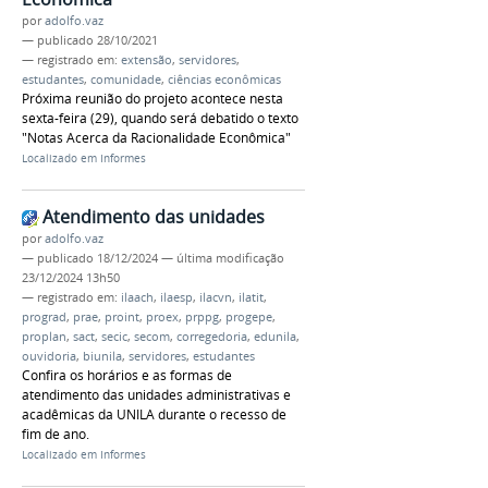
por
adolfo.vaz
—
publicado
28/10/2021
— registrado em:
extensão
,
servidores
,
estudantes
,
comunidade
,
ciências econômicas
Próxima reunião do projeto acontece nesta
sexta-feira (29), quando será debatido o texto
"Notas Acerca da Racionalidade Econômica"
Localizado em
Informes
Atendimento das unidades
por
adolfo.vaz
—
publicado
18/12/2024
—
última modificação
23/12/2024 13h50
— registrado em:
ilaach
,
ilaesp
,
ilacvn
,
ilatit
,
prograd
,
prae
,
proint
,
proex
,
prppg
,
progepe
,
proplan
,
sact
,
secic
,
secom
,
corregedoria
,
edunila
,
ouvidoria
,
biunila
,
servidores
,
estudantes
Confira os horários e as formas de
atendimento das unidades administrativas e
acadêmicas da UNILA durante o recesso de
fim de ano.
Localizado em
Informes