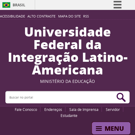
BRASIL
Simplifique!
ACESSIBILIDADE
ALTO CONTRASTE
MAPA DO SITE
RSS
Comunica BR
Universidade
Participe
Federal da
Acesso à informação
Integração Latino-
Legislação
Americana
Canais
MINISTÉRIO DA EDUCAÇÃO
Buscar no portal
Bus
Fale Conosco
Endereços
Sala de Imprensa
Servidor
Estudante