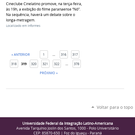
Cineclube Cinelatino promove, na terça-feira,
às 19h, a exibição do filme paranaense “Nó”.
Na sequência, haverá um debate sobre o
longa-metragem.
Localizado em
Informes
« ANTERIOR
1
...
316
317
318
319
320
321
322
...
378
PRÓXIMO »
Voltar para o topo
Universidade Federal da Integração Latino-Americana
Avenida Tarquínio Joslin dos Santos, 1000 - Polo Universitário
CEP: 85870-650 | Foz do Iguaçu - Paraná