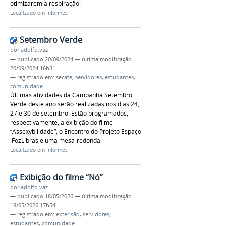
otimizarem a respiração.
Localizado em
Informes
Setembro Verde
por
adolfo.vaz
—
publicado
20/09/2024
—
última modificação
20/09/2024 16h31
— registrado em:
secafe
,
servidores
,
estudantes
,
comunidade
Últimas atividades da Campanha Setembro
Verde deste ano serão realizadas nos dias 24,
27 e 30 de setembro. Estão programados,
respectivamente, a exibição do filme
“Assexybilidade”, o Encontro do Projeto Espaço
iFozLibras e uma mesa-redonda.
Localizado em
Informes
Exibição do filme “Nó”
por
adolfo.vaz
—
publicado
18/05/2026
—
última modificação
18/05/2026 17h54
— registrado em:
extensão
,
servidores
,
estudantes
,
comunidade