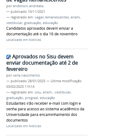
por
anderson.andreata
—
publicado
10/11/2021
— registrado em:
vagas remanescentes
,
enem
,
vestibular
,
graduação
,
educação
Candidatos aprovados devem enviar a
documentação até o dia 16 de novembro
Localizado em
Notícias
Aprovados no Sisu devem
enviar documentação até 2 de
fevereiro
por
carla.nascimento
—
publicado
28/01/2025
—
última modificação
03/02/2025 11h14
— registrado em:
sisu
,
enem
,
vestibular
,
graduação
,
prograd
,
educação
Estudantes irão receber e-mail com login e
senha para acesso ao sistema acadêmico da
Universidade para encaminhamento dos
documentos
Localizado em
Notícias