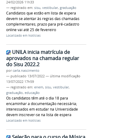
24/02/2026 11h33
— registrado em:
sisu
,
vestibular
,
graduação
Candidatos que estão em lista de espera
devem se atentar às regras das chamadas
complementares; prazo para pré-cadastro
online vai até 25 de fevereiro
Localizado em
Notícias
UNILA inicia matrícula de
aprovados na chamada regular
do Sisu 2022.2
por
carla.nascimento
—
publicado
13/07/2022
—
última modificação
13/07/2022 17h59
— registrado em:
enem
,
sisu
,
vestibular
,
graduação
,
educação
Os candidatos têm até o dia 18 para
encaminhar a documentação necessária;
interessados em estudar na Universidade
devem inscrever-se na lista de espera
Localizado em
Notícias
Seleção para o curso de Música