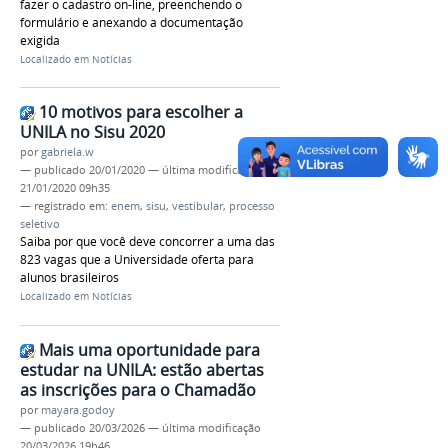
fazer o cadastro on-line, preenchendo o
formulário e anexando a documentação
exigida
Localizado em
Notícias
10 motivos para escolher a
UNILA no Sisu 2020
por
gabriela.w
—
publicado
20/01/2020
—
última modificação
21/01/2020 09h35
— registrado em:
enem
,
sisu
,
vestibular
,
processo
seletivo
Saiba por que você deve concorrer a uma das
823 vagas que a Universidade oferta para
alunos brasileiros
Localizado em
Notícias
Mais uma oportunidade para
estudar na UNILA: estão abertas
as inscrições para o Chamadão
por
mayara.godoy
—
publicado
20/03/2026
—
última modificação
20/03/2026 19h46