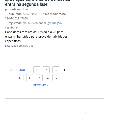
entra na segunda fase
por
carla.nascimento
—
publicado
22/07/2022
—
última modificação
22/07/2022 17h50
— registrado em:
música
,
enem
,
graduação
,
vestibular
Candidatos têm até as 17h do dia 28 para
encaminhar vídeo para prova de habilidades
específicas
Localizado em
Notícias
« ANTERIOR
1
2
3
4
5
6
7
...
12
PRÓXIMO »