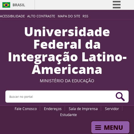
BRASIL
Simplifique!
ACESSIBILIDADE
ALTO CONTRASTE
MAPA DO SITE
RSS
Comunica BR
Universidade
Participe
Federal da
Acesso à informação
Integração Latino-
Legislação
Americana
Canais
MINISTÉRIO DA EDUCAÇÃO
Buscar no portal
Bus
Fale Conosco
Endereços
Sala de Imprensa
Servidor
Estudante