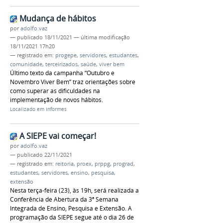
Mudança de hábitos
por
adolfo.vaz
—
publicado
18/11/2021
—
última modificação
18/11/2021 17h20
— registrado em:
progepe
,
servidores
,
estudantes
,
comunidade
,
terceirizados
,
saúde
,
viver bem
Último texto da campanha “Outubro e
Novembro Viver Bem” traz orientações sobre
como superar as dificuldades na
implementação de novos hábitos.
Localizado em
Informes
A SIEPE vai começar!
por
adolfo.vaz
—
publicado
22/11/2021
— registrado em:
reitoria
,
proex
,
prppg
,
prograd
,
estudantes
,
servidores
,
ensino
,
pesquisa
,
extensão
Nesta terça-feira (23), às 19h, será realizada a
Conferência de Abertura da 3ª Semana
Integrada de Ensino, Pesquisa e Extensão. A
programação da SIEPE segue até o dia 26 de