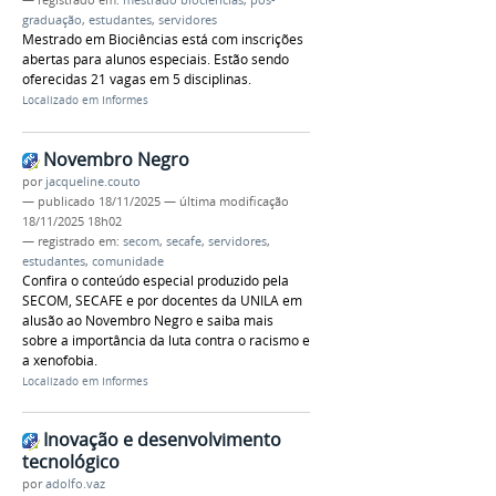
— registrado em:
mestrado biociências
,
pós-
graduação
,
estudantes
,
servidores
Mestrado em Biociências está com inscrições
abertas para alunos especiais. Estão sendo
oferecidas 21 vagas em 5 disciplinas.
Localizado em
Informes
Novembro Negro
por
jacqueline.couto
—
publicado
18/11/2025
—
última modificação
18/11/2025 18h02
— registrado em:
secom
,
secafe
,
servidores
,
estudantes
,
comunidade
Confira o conteúdo especial produzido pela
SECOM, SECAFE e por docentes da UNILA em
alusão ao Novembro Negro e saiba mais
sobre a importância da luta contra o racismo e
a xenofobia.
Localizado em
Informes
Inovação e desenvolvimento
tecnológico
por
adolfo.vaz