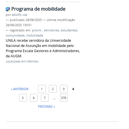
Programa de mobilidade
por
adolfo.vaz
—
publicado
28/08/2025
—
última modificação
28/08/2025 15h51
— registrado em:
proint
,
servidores
,
estudantes
,
comunidade
,
mobilidade
UNILA recebe servidora da Universidade
Nacional de Assunção em mobilidade pelo
Programa Escala Gestores e Administradores,
da AUGM.
Localizado em
Informes
« ANTERIOR
1
2
3
4
5
6
7
...
378
PRÓXIMO »