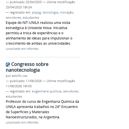
—
publicado
25/04/2025
—
última modificação
25/04/2025 18h24
— registrado em:
prppg
,
tecnologia
,
inovação
,
servidores
,
estudantes
Equipe do NIT-UNILA realizou uma visita
estratégica à Unioeste Inova. Iniciativa
permitiu a troca de experiências e o
alinhamento de ideias para impulsionar o
crescimento de ambas as universidades.
Localizado em
Informes
Congresso sobre
nanotecnologia
por
adolfo.vaz
—
publicado
11/06/2026
—
última modificação
11/06/2026 16h55
— registrado em:
engenharia química
,
servidores
,
estudantes
Professor do curso de Engenharia Química da
UNILA apresenta trabalhos no 24º Encuentro
de Superficies y Materiales
Nanoestructurados, na Argentina.
Localizado em
Informes