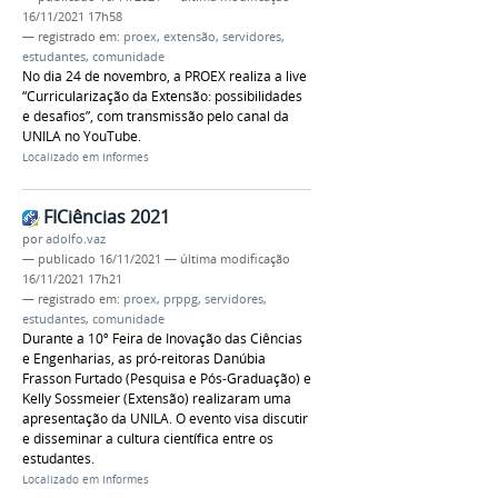
16/11/2021 17h58
— registrado em:
proex
,
extensão
,
servidores
,
estudantes
,
comunidade
No dia 24 de novembro, a PROEX realiza a live
“Curricularização da Extensão: possibilidades
e desafios”, com transmissão pelo canal da
UNILA no YouTube.
Localizado em
Informes
FICiências 2021
por
adolfo.vaz
—
publicado
16/11/2021
—
última modificação
16/11/2021 17h21
— registrado em:
proex
,
prppg
,
servidores
,
estudantes
,
comunidade
Durante a 10º Feira de Inovação das Ciências
e Engenharias, as pró-reitoras Danúbia
Frasson Furtado (Pesquisa e Pós-Graduação) e
Kelly Sossmeier (Extensão) realizaram uma
apresentação da UNILA. O evento visa discutir
e disseminar a cultura científica entre os
estudantes.
Localizado em
Informes