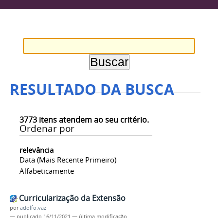
RESULTADO DA BUSCA
3773
itens atendem ao seu critério.
Ordenar por
relevância
Data (mais Recente Primeiro)
Alfabeticamente
Curricularização da Extensão
por
adolfo.vaz
—
publicado
16/11/2021
—
última modificação