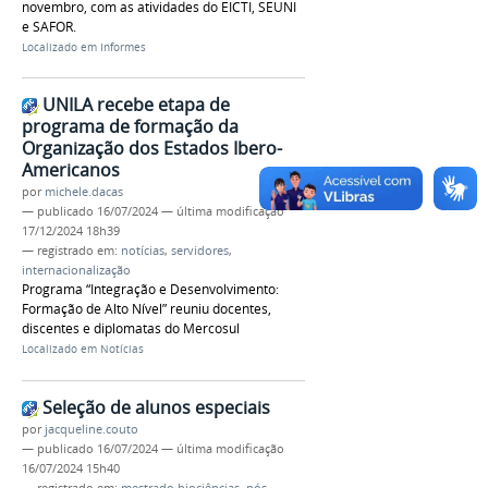
novembro, com as atividades do EICTI, SEUNI
e SAFOR.
Localizado em
Informes
UNILA recebe etapa de
programa de formação da
Organização dos Estados Ibero-
Americanos
por
michele.dacas
—
publicado
16/07/2024
—
última modificação
17/12/2024 18h39
— registrado em:
notícias
,
servidores
,
internacionalização
Programa “Integração e Desenvolvimento:
Formação de Alto Nível” reuniu docentes,
discentes e diplomatas do Mercosul
Localizado em
Notícias
Seleção de alunos especiais
por
jacqueline.couto
—
publicado
16/07/2024
—
última modificação
16/07/2024 15h40