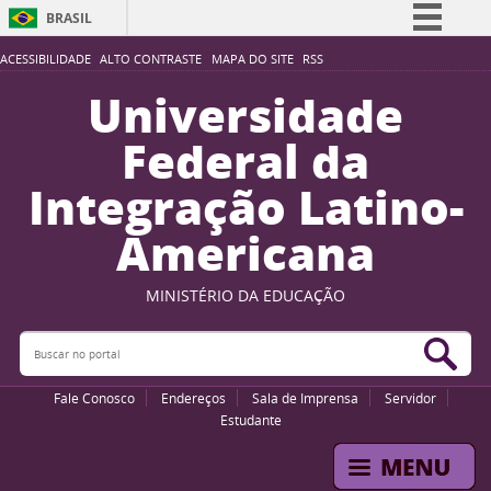
BRASIL
Simplifique!
ACESSIBILIDADE
ALTO CONTRASTE
MAPA DO SITE
RSS
Comunica BR
Universidade
Participe
Federal da
Acesso à informação
Integração Latino-
Legislação
Americana
Canais
MINISTÉRIO DA EDUCAÇÃO
Buscar no portal
Bus
Fale Conosco
Endereços
Sala de Imprensa
Servidor
Estudante