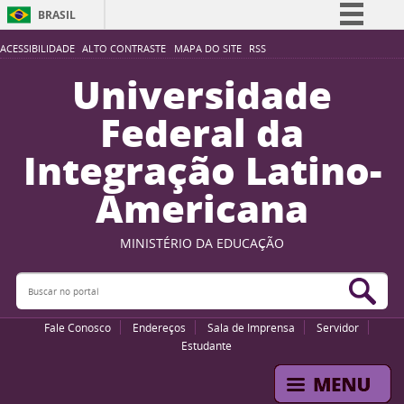
BRASIL
Simplifique!
ACESSIBILIDADE
ALTO CONTRASTE
MAPA DO SITE
RSS
Comunica BR
Universidade
Participe
Federal da
Acesso à informação
Integração Latino-
Legislação
Americana
Canais
MINISTÉRIO DA EDUCAÇÃO
Buscar no portal
Bus
Fale Conosco
Endereços
Sala de Imprensa
Servidor
Estudante