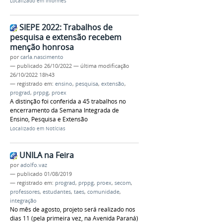
Localizado em
Informes
SIEPE 2022: Trabalhos de
pesquisa e extensão recebem
menção honrosa
por
carla.nascimento
—
publicado
26/10/2022
—
última modificação
26/10/2022 18h43
— registrado em:
ensino
,
pesquisa
,
extensão
,
prograd
,
prppg
,
proex
A distinção foi conferida a 45 trabalhos no
encerramento da Semana Integrada de
Ensino, Pesquisa e Extensão
Localizado em
Notícias
UNILA na Feira
por
adolfo.vaz
—
publicado
01/08/2019
— registrado em:
prograd
,
prppg
,
proex
,
secom
,
professores
,
estudantes
,
taes
,
comunidade
,
integração
No mês de agosto, projeto será realizado nos
dias 11 (pela primeira vez, na Avenida Paraná)