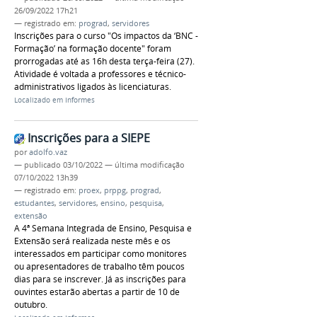
26/09/2022 17h21
— registrado em:
prograd
,
servidores
Inscrições para o curso "Os impactos da ‘BNC -
Formação’ na formação docente" foram
prorrogadas até as 16h desta terça-feira (27).
Atividade é voltada a professores e técnico-
administrativos ligados às licenciaturas.
Localizado em
Informes
Inscrições para a SIEPE
por
adolfo.vaz
—
publicado
03/10/2022
—
última modificação
07/10/2022 13h39
— registrado em:
proex
,
prppg
,
prograd
,
estudantes
,
servidores
,
ensino
,
pesquisa
,
extensão
A 4ª Semana Integrada de Ensino, Pesquisa e
Extensão será realizada neste mês e os
interessados em participar como monitores
ou apresentadores de trabalho têm poucos
dias para se inscrever. Já as inscrições para
ouvintes estarão abertas a partir de 10 de
outubro.