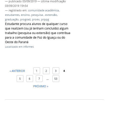
—
publicado
03/09/2019
—
última modificação
03/09/2019 15h54
— registrado em:
comunidade acadêmica
,
estudantes
,
ensino
,
pesquisa
,
extensão
,
graduação
,
prograd
,
proex
,
prppg
Estudante procura alunos de qualquer curso
que realizem (ou já tenham concluído) algum
trabalho (pesquisa ou extensão) que contribua
para a comunidade de Foz do Iguaçu ou do
Oeste do Paraná
Localizado em
Informes
« ANTERIOR
1
2
3
4
5
6
7
...
53
PRÓXIMO »