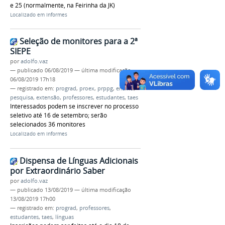
e 25 (normalmente, na Feirinha da JK)
Localizado em
Informes
Seleção de monitores para a 2ª
SIEPE
por
adolfo.vaz
—
publicado
06/08/2019
—
última modificação
06/08/2019 17h18
— registrado em:
prograd
,
proex
,
prppg
,
ensino
,
pesquisa
,
extensão
,
professores
,
estudantes
,
taes
Interessados podem se inscrever no processo
seletivo até 16 de setembro; serão
selecionados 36 monitores
Localizado em
Informes
Dispensa de Línguas Adicionais
por Extraordinário Saber
por
adolfo.vaz
—
publicado
13/08/2019
—
última modificação
13/08/2019 17h00
— registrado em:
prograd
,
professores
,
estudantes
,
taes
,
línguas