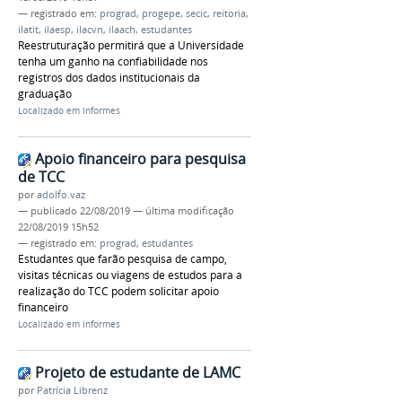
— registrado em:
prograd
,
progepe
,
secic
,
reitoria
,
ilatit
,
ilaesp
,
ilacvn
,
ilaach
,
estudantes
Reestruturação permitirá que a Universidade
tenha um ganho na confiabilidade nos
registros dos dados institucionais da
graduação
Localizado em
Informes
Apoio financeiro para pesquisa
de TCC
por
adolfo.vaz
—
publicado
22/08/2019
—
última modificação
22/08/2019 15h52
— registrado em:
prograd
,
estudantes
Estudantes que farão pesquisa de campo,
visitas técnicas ou viagens de estudos para a
realização do TCC podem solicitar apoio
financeiro
Localizado em
Informes
Projeto de estudante de LAMC
por
Patrícia Librenz