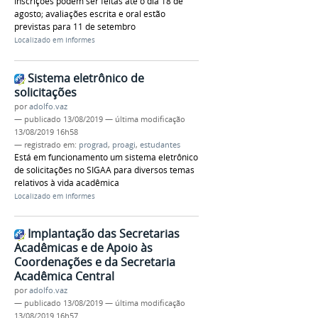
Inscrições podem ser feitas até o dia 18 de
agosto; avaliações escrita e oral estão
previstas para 11 de setembro
Localizado em
Informes
Sistema eletrônico de
solicitações
por
adolfo.vaz
—
publicado
13/08/2019
—
última modificação
13/08/2019 16h58
— registrado em:
prograd
,
proagi
,
estudantes
Está em funcionamento um sistema eletrônico
de solicitações no SIGAA para diversos temas
relativos à vida acadêmica
Localizado em
Informes
Implantação das Secretarias
Acadêmicas e de Apoio às
Coordenações e da Secretaria
Acadêmica Central
por
adolfo.vaz
—
publicado
13/08/2019
—
última modificação
13/08/2019 16h57