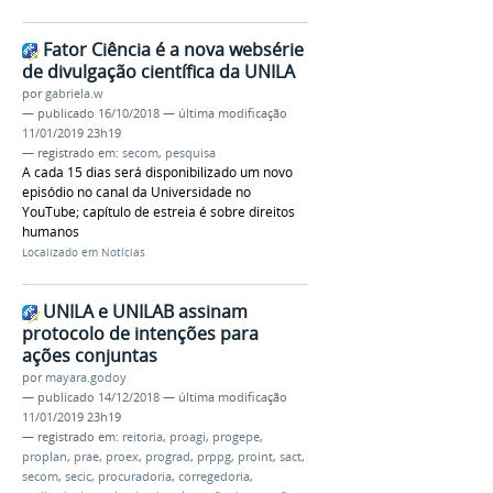
Fator Ciência é a nova websérie
de divulgação científica da UNILA
por
gabriela.w
—
publicado
16/10/2018
—
última modificação
11/01/2019 23h19
— registrado em:
secom
,
pesquisa
A cada 15 dias será disponibilizado um novo
episódio no canal da Universidade no
YouTube; capítulo de estreia é sobre direitos
humanos
Localizado em
Notícias
UNILA e UNILAB assinam
protocolo de intenções para
ações conjuntas
por
mayara.godoy
—
publicado
14/12/2018
—
última modificação
11/01/2019 23h19
— registrado em:
reitoria
,
proagi
,
progepe
,
proplan
,
prae
,
proex
,
prograd
,
prppg
,
proint
,
sact
,
secom
,
secic
,
procuradoria
,
corregedoria
,