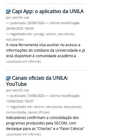
Capi App: o aplicativo da UNILA
por
adolfo.vaz
—
publicado
26/06/2020
—
última modificação
26/06/2020 16h34
— registrado em:
proagi
,
secom
,
servidores
,
estudantes
A nova ferramenta visa auxiliar no acesso a
informações do cotidiano da Universidade e já
está disponível à comunidade acadêmica
Localizado em
Informes
Canais oficiais da UNILA:
YouTube
por
adolfo.vaz
—
publicado
13/08/2020
—
última modificação
13/08/2020 16h57
— registrado em:
secom
,
servidores
,
estudantes
,
comunidade
,
canais oficiais
Indicadores confirmam a consolidação dos
programas produzidos pela SECOM, com
destaque para as “Charlas” e o “Fator Ciência”
Localizado em
Informes