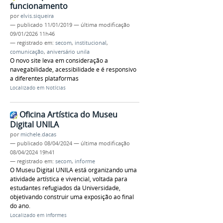
funcionamento
por
elvis.siqueira
—
publicado
11/01/2019
—
última modificação
09/01/2026 11h46
— registrado em:
secom
,
institucional
,
comunicação
,
aniversário unila
O novo site leva em consideração a
navegabilidade, acessibilidade e é responsivo
a diferentes plataformas
Localizado em
Notícias
Oficina Artística do Museu
Digital UNILA
por
michele.dacas
—
publicado
08/04/2024
—
última modificação
08/04/2024 19h41
— registrado em:
secom
,
informe
O Museu Digital UNILA está organizando uma
atividade artística e vivencial, voltada para
estudantes refugiados da Universidade,
objetivando construir uma exposição ao final
do ano.
Localizado em
Informes