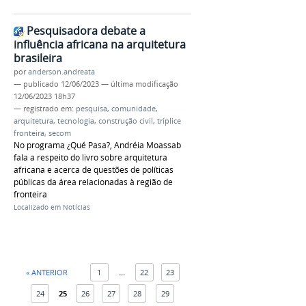
Pesquisadora debate a
influência africana na arquitetura
brasileira
por
anderson.andreata
—
publicado
12/06/2023
—
última modificação
12/06/2023 18h37
— registrado em:
pesquisa
,
comunidade
,
arquitetura
,
tecnologia
,
construção civil
,
tríplice
fronteira
,
secom
No programa ¿Qué Pasa?, Andréia Moassab
fala a respeito do livro sobre arquitetura
africana e acerca de questões de políticas
públicas da área relacionadas à região de
fronteira
Localizado em
Notícias
« ANTERIOR
1
...
22
23
24
25
26
27
28
29