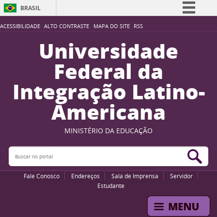
BRASIL
Simplifique!
ACESSIBILIDADE
ALTO CONTRASTE
MAPA DO SITE
RSS
Comunica BR
Universidade
Participe
Federal da
Acesso à informação
Integração Latino-
Legislação
Americana
Canais
MINISTÉRIO DA EDUCAÇÃO
Buscar no portal
Bus
Fale Conosco
Endereços
Sala de Imprensa
Servidor
Estudante