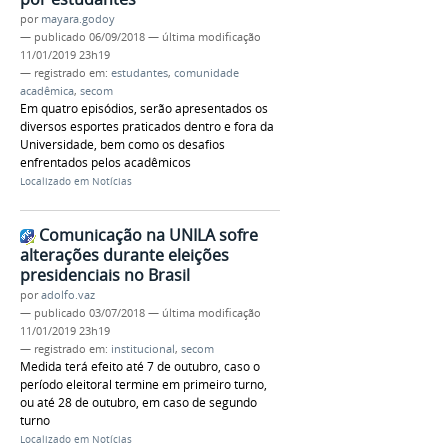
por
mayara.godoy
—
publicado
06/09/2018
—
última modificação
11/01/2019 23h19
— registrado em:
estudantes
,
comunidade
acadêmica
,
secom
Em quatro episódios, serão apresentados os
diversos esportes praticados dentro e fora da
Universidade, bem como os desafios
enfrentados pelos acadêmicos
Localizado em
Notícias
Comunicação na UNILA sofre
alterações durante eleições
presidenciais no Brasil
por
adolfo.vaz
—
publicado
03/07/2018
—
última modificação
11/01/2019 23h19
— registrado em:
institucional
,
secom
Medida terá efeito até 7 de outubro, caso o
período eleitoral termine em primeiro turno,
ou até 28 de outubro, em caso de segundo
turno
Localizado em
Notícias