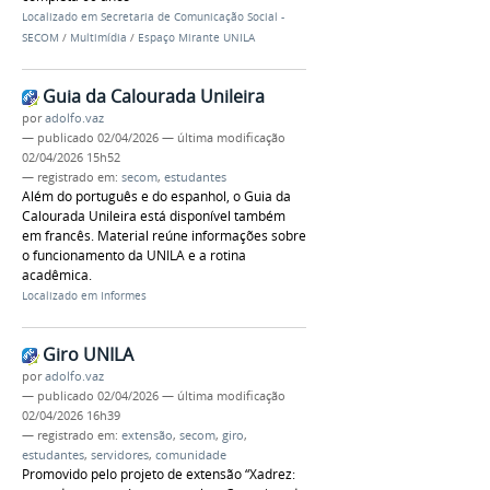
Localizado em
Secretaria de Comunicação Social -
SECOM
/
Multimídia
/
Espaço Mirante UNILA
Guia da Calourada Unileira
por
adolfo.vaz
—
publicado
02/04/2026
—
última modificação
02/04/2026 15h52
— registrado em:
secom
,
estudantes
Além do português e do espanhol, o Guia da
Calourada Unileira está disponível também
em francês. Material reúne informações sobre
o funcionamento da UNILA e a rotina
acadêmica.
Localizado em
Informes
Giro UNILA
por
adolfo.vaz
—
publicado
02/04/2026
—
última modificação
02/04/2026 16h39
— registrado em:
extensão
,
secom
,
giro
,
estudantes
,
servidores
,
comunidade
Promovido pelo projeto de extensão “Xadrez: