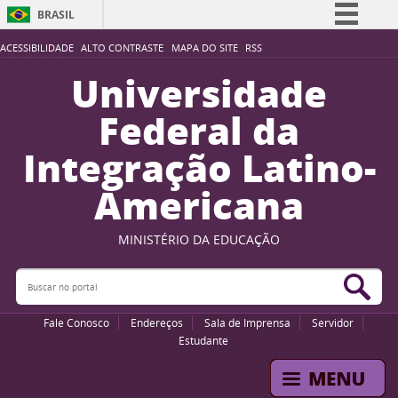
BRASIL
Simplifique!
ACESSIBILIDADE
ALTO CONTRASTE
MAPA DO SITE
RSS
Comunica BR
Universidade
Participe
Federal da
Acesso à informação
Integração Latino-
Legislação
Americana
Canais
MINISTÉRIO DA EDUCAÇÃO
Buscar no portal
Bus
Fale Conosco
Endereços
Sala de Imprensa
Servidor
Estudante