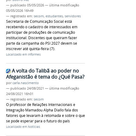
—
publicado
05/05/2026
—
última modificação
05/05/2026 16h49
— registrado em:
secom
,
estudantes
,
servidores
Secretaria de Comunicação Social está
recebendo o cadastro de interessados em
participar de produções de comunicação
institucional. Discentes que queiram fazer
parte da campanha do PSI 2027 devem se
inscrever até quinta-feira (7).
Localizado em
Informes
A volta do Talibã ao poder no
Afeganistão é tema do ¿Qué Pasa?
por
carla.nascimento
—
publicado
24/08/2021
—
última modificação
24/08/2021 16h01
— registrado em:
secom
O professor de Relações Internacionais e
Integração Mamadou Alpha Diallo fala dos
fatores que levaram à retomada e sobre o que
se pode esperar para o futuro do país
Localizado em
Notícias