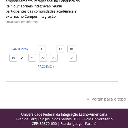
empoderamento Intrapessoal na Conquista do
Rei”, o 2º Torneio Integração reuniu
participantes das comunidades acadêmica e
externa, no Campus Integração.
Localizado em
Informes
« ANTERIOR
1
...
17
18
19
20
21
22
23
...
29
PRÓXIMO »
Voltar para o topo
Universidade Federal da Integração Latino-Americana
Avenida Tarquínio Joslin dos Santos, 1000 - Polo Universitário
CEP: 85870-650 | Foz do Iguaçu - Paraná