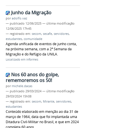
Junho da Migração
por
adolfo.vaz
—
publicado
12/06/2025
—
última modificação
12/06/2025 17h45
— registrado em:
secom
,
secafe
,
servidores
,
estudantes
,
comunidade
Agenda unificada de eventos de junho conta,
na próxima semana, com a 2ª Semana da
Migração e do Refúgio da UNILA.
Localizado em
Informes
Nos 60 anos do golpe,
rememoremos os 50!
por
michele.dacas
—
publicado
29/03/2024
—
última modificação
29/03/2024 15h08
— registrado em:
secom
,
Mirante
,
servidores
,
estudantes
Conteúdo elaborado em menção ao dia 31 de
março de 1964, data que foi implantada uma
Ditadura Civil-Militar no Brasil, e que em 2024
completa 60 anos