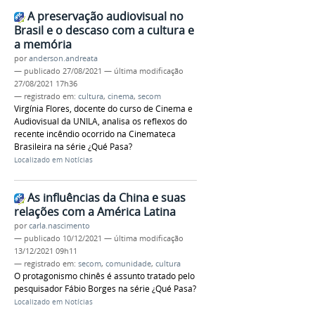
A preservação audiovisual no
Brasil e o descaso com a cultura e
a memória
por
anderson.andreata
—
publicado
27/08/2021
—
última modificação
27/08/2021 17h36
— registrado em:
cultura
,
cinema
,
secom
Virgínia Flores, docente do curso de Cinema e
Audiovisual da UNILA, analisa os reflexos do
recente incêndio ocorrido na Cinemateca
Brasileira na série ¿Qué Pasa?
Localizado em
Notícias
As influências da China e suas
relações com a América Latina
por
carla.nascimento
—
publicado
10/12/2021
—
última modificação
13/12/2021 09h11
— registrado em:
secom
,
comunidade
,
cultura
O protagonismo chinês é assunto tratado pelo
pesquisador Fábio Borges na série ¿Qué Pasa?
Localizado em
Notícias