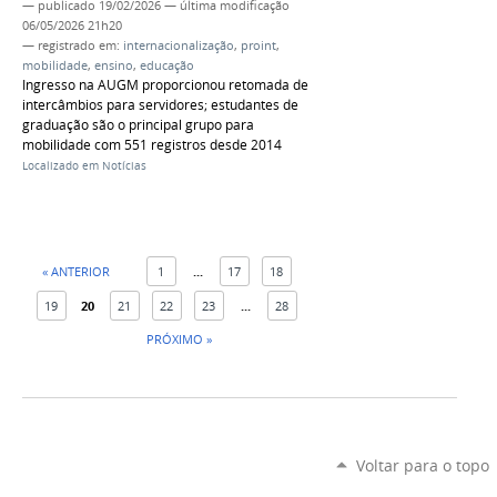
—
publicado
19/02/2026
—
última modificação
06/05/2026 21h20
— registrado em:
internacionalização
,
proint
,
mobilidade
,
ensino
,
educação
Ingresso na AUGM proporcionou retomada de
intercâmbios para servidores; estudantes de
graduação são o principal grupo para
mobilidade com 551 registros desde 2014
Localizado em
Notícias
« ANTERIOR
1
...
17
18
19
20
21
22
23
...
28
PRÓXIMO »
Voltar para o topo