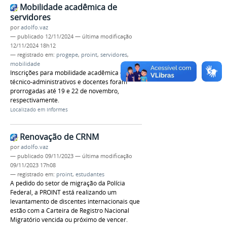
Mobilidade acadêmica de
servidores
por
adolfo.vaz
—
publicado
12/11/2024
—
última modificação
12/11/2024 18h12
— registrado em:
progepe
,
proint
,
servidores
,
mobilidade
Inscrições para mobilidade acadêmica de
técnico-administrativos e docentes foram
prorrogadas até 19 e 22 de novembro,
respectivamente.
Localizado em
Informes
Renovação de CRNM
por
adolfo.vaz
—
publicado
09/11/2023
—
última modificação
09/11/2023 17h08
— registrado em:
proint
,
estudantes
A pedido do setor de migração da Polícia
Federal, a PROINT está realizando um
levantamento de discentes internacionais que
estão com a Carteira de Registro Nacional
Migratório vencida ou próximo de vencer.