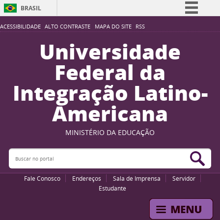
BRASIL
Simplifique!
ACESSIBILIDADE
ALTO CONTRASTE
MAPA DO SITE
RSS
Comunica BR
Universidade
Participe
Federal da
Acesso à informação
Integração Latino-
Legislação
Americana
Canais
MINISTÉRIO DA EDUCAÇÃO
Buscar no portal
Bus
Fale Conosco
Endereços
Sala de Imprensa
Servidor
Estudante