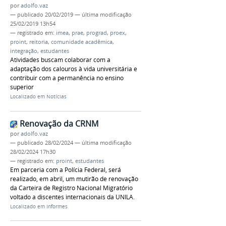
por
adolfo.vaz
—
publicado
20/02/2019
—
última modificação
25/02/2019 13h54
— registrado em:
imea
,
prae
,
prograd
,
proex
,
proint
,
reitoria
,
comunidade acadêmica
,
integração
,
estudantes
Atividades buscam colaborar com a
adaptação dos calouros à vida universitária e
contribuir com a permanência no ensino
superior
Localizado em
Notícias
Renovação da CRNM
por
adolfo.vaz
—
publicado
28/02/2024
—
última modificação
28/02/2024 17h30
— registrado em:
proint
,
estudantes
Em parceria com a Polícia Federal, será
realizado, em abril, um mutirão de renovação
da Carteira de Registro Nacional Migratório
voltado a discentes internacionais da UNILA.
Localizado em
Informes