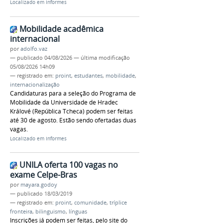
Localizado em
Informes
Mobilidade acadêmica
internacional
por
adolfo.vaz
—
publicado
04/08/2026
—
última modificação
05/08/2026 14h09
— registrado em:
proint
,
estudantes
,
mobilidade
,
internacionalização
Candidaturas para a seleção do Programa de
Mobilidade da Universidade de Hradec
Králové (República Tcheca) podem ser feitas
até 30 de agosto. Estão sendo ofertadas duas
vagas.
Localizado em
Informes
UNILA oferta 100 vagas no
exame Celpe-Bras
por
mayara.godoy
—
publicado
18/03/2019
— registrado em:
proint
,
comunidade
,
tríplice
fronteira
,
bilinguismo
,
línguas
Inscrições já podem ser feitas, pelo site do