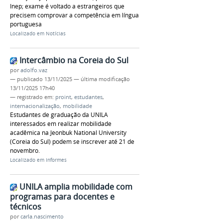
Inep; exame é voltado a estrangeiros que
precisem comprovar a competência em língua
portuguesa
Localizado em
Notícias
Intercâmbio na Coreia do Sul
por
adolfo.vaz
—
publicado
13/11/2025
—
última modificação
13/11/2025 17h40
— registrado em:
proint
,
estudantes
,
internacionalização
,
mobilidade
Estudantes de graduação da UNILA
interessados em realizar mobilidade
acadêmica na Jeonbuk National University
(Coreia do Sul) podem se inscrever até 21 de
novembro.
Localizado em
Informes
UNILA amplia mobilidade com
programas para docentes e
técnicos
por
carla.nascimento