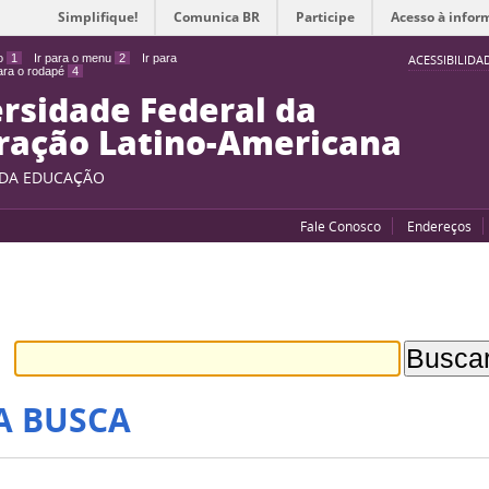
Simplifique!
Comunica BR
Participe
Acesso à infor
do
1
Ir para o menu
2
Ir para
ACESSIBILIDA
para o rodapé
4
rsidade Federal da
ração Latino-Americana
 DA EDUCAÇÃO
Fale Conosco
Endereços
A BUSCA