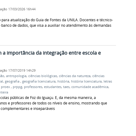
cação
17/03/2026 16h44
para atualização do Guia de Fontes da UNILA. Docentes e técnico-
 banco de dados, que visa a auxiliar no atendimento às demandas
a importância da integração entre escola e
cação
17/07/2019 14h29
são
,
antropologia
,
ciências biológicas
,
ciências da natureza
,
ciências
al
,
geografia
,
geografia licenciatura
,
história
,
história licenciatura
,
letras
,
proex
,
prppg
,
professores
,
estudantes
,
taes
,
comunidade acadêmica
,
nteira
scolas públicas de Foz do Iguaçu. E, da mesma maneira, a
unos e professores de todos os níveis de ensino, mostrando que
o complementares e inseparáveis