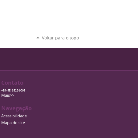
Voltar para o topo
Contato
+55 (45) 3522-9695
Mais>>
Navegação
Acessibilidade
Mapa do site