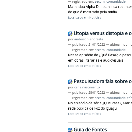
— registrado em:
secom
,
comunidade
Mamadou Alpha Dialo analisa recentes 
do que é mostrado pela mídia
Localizado em
Notícias
Utopia versus distopia e 
por
anderson.andreata
—
publicado
21/01/2022
—
última modifi
— registrado em:
secom
,
comunidade
Nesse episódio do ¿Qué Pasa?, o pesqu
em obras literárias e audiovisuais
Localizado em
Notícias
Pesquisadora fala sobre o
por
carla.nascimento
—
publicado
28/01/2022
—
última modifi
— registrado em:
secom
,
comunidade
,
trí
No episódio da série ¿Qué Pasa?, Mari
rede pública de Foz do Iguaçu
Localizado em
Notícias
Guia de Fontes