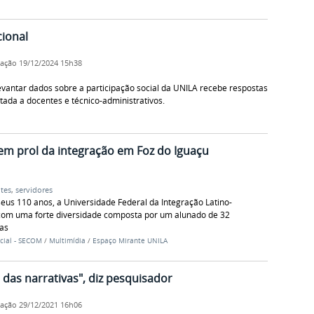
cional
cação
19/12/2024 15h38
vantar dados sobre a participação social da UNILA recebe respostas
voltada a docentes e técnico-administrativos.
em prol da integração em Foz do Iguaçu
tes
,
servidores
eus 110 anos, a Universidade Federal da Integração Latino-
com uma forte diversidade composta por um alunado de 32
nas
cial - SECOM
/
Multimídia
/
Espaço Mirante UNILA
a das narrativas", diz pesquisador
cação
29/12/2021 16h06