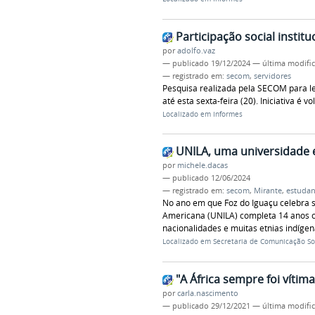
Participação social institu
por
adolfo.vaz
—
publicado
19/12/2024
—
última modifi
— registrado em:
secom
,
servidores
Pesquisa realizada pela SECOM para le
até esta sexta-feira (20). Iniciativa é 
Localizado em
Informes
UNILA, uma universidade 
por
michele.dacas
—
publicado
12/06/2024
— registrado em:
secom
,
Mirante
,
estudan
No ano em que Foz do Iguaçu celebra s
Americana (UNILA) completa 14 anos 
nacionalidades e muitas etnias indíge
Localizado em
Secretaria de Comunicação So
"A África sempre foi vítim
por
carla.nascimento
—
publicado
29/12/2021
—
última modifi