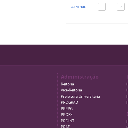
« ANTERIOR
1
...
15
Administração
Reitoria
Vice-Reitoria
Prefeitura Universitária
PROGRAD
PRPPG
PROEX
PROINT
PRAE
B