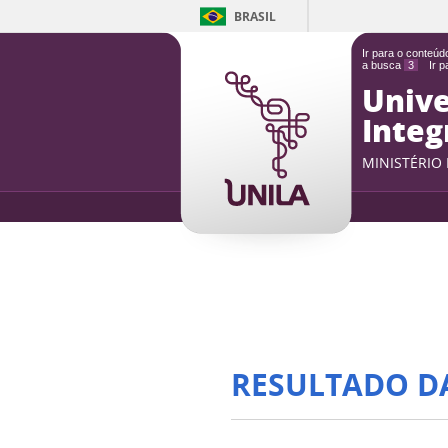
BRASIL
Ir para o conteú
a busca
3
Ir 
Unive
Integ
MINISTÉRIO
RESULTADO D