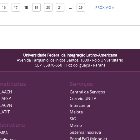
16
17
18
19
20
21
...
29
PRÓXIMO »
Universidade Federal da Integração Latino-Americana
Avenida Tarquínio Joslin dos Santos, 1000 - Polo Universitário
CEP: 85870-650 | Foz do Iguaçu - Paraná
Institutos
Serviços
ILAACH
Central de Serviços
ILAESP
Correio UNILA
ILACVN
Intercampi
ILATIT
Malote
SIG
Estrutura
Memo
Sistema Inscreva
IMEA
Portal EaD (Moodle)
iblioteca