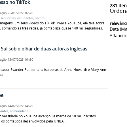
esso no TikTok
281
iten
Orden
cação
25/01/2022 16h20
,
servidores
,
estudantes
,
secom
relevânc
imagens. Em seus vídeos do TikTok, Kwai e YouTube, ele fala sobre
, somando as três redes, já contabiliza quase 140 mil seguidores.
Data (ma
Alfabeti
 Sul sob o olhar de duas autoras inglesas
cação
13/07/2023 16h30
isador Evander Ruthieri analisa obras de Anna Howarth e Mary Ann
ial
be
cação
14/02/2022 14h29
dantes
,
comunidade
 Universidade no YouTube alcançou a marca de 10 mil inscritos.
os conteúdos desenvolvidos pela UNILA.