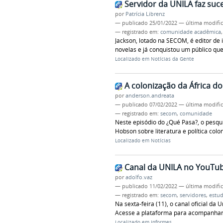
Servidor da UNILA faz suc
por
Patrícia Librenz
—
publicado
25/01/2022
—
última modifi
— registrado em:
comunidade acadêmica
Jackson, lotado na SECOM, é editor de 
novelas e já conquistou um público que
Localizado em
Notícias da Gente
A colonização da África do
por
anderson.andreata
—
publicado
07/02/2022
—
última modifi
— registrado em:
secom
,
comunidade
Neste episódio do ¿Qué Pasa?, o pesqu
Hobson sobre literatura e política colon
Localizado em
Notícias
Canal da UNILA no YouTu
por
adolfo.vaz
—
publicado
11/02/2022
—
última modifi
— registrado em:
secom
,
servidores
,
estu
Na sexta-feira (11), o canal oficial da
Acesse a plataforma para acompanhar 
Localizado em
Informes