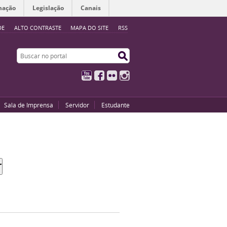
mação
Legislação
Canais
DE
ALTO CONTRASTE
MAPA DO SITE
RSS
Buscar no portal
Buscar no portal
YouTube
Facebook
Flickr
Instagram
Sala de Imprensa
Servidor
Estudante