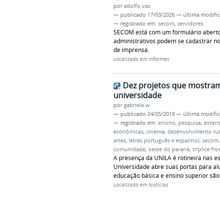
por
adolfo.vaz
—
publicado
17/03/2026
—
última modifi
— registrado em:
secom
,
servidores
SECOM está com um formulário aberto 
administrativos podem se cadastrar no
de imprensa.
Localizado em
Informes
Dez projetos que mostram 
universidade
por
gabriela.w
—
publicado
24/05/2019
—
última modifi
— registrado em:
ensino
,
pesquisa
,
exten
econômicas
,
cinema
,
desenvolvimento rur
artes
,
letras português e espanhol
,
secom
comunidade
,
oeste do paraná
,
tríplice fro
A presença da UNILA é rotineira nas e
Universidade abre suas portas para al
educação básica e ensino superior sã
Localizado em
Notícias