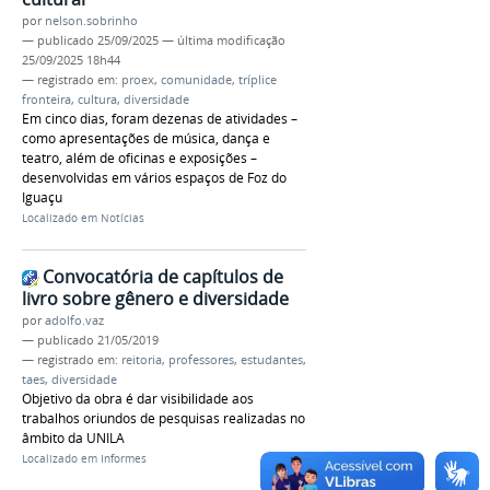
por
nelson.sobrinho
—
publicado
25/09/2025
—
última modificação
25/09/2025 18h44
— registrado em:
proex
,
comunidade
,
tríplice
fronteira
,
cultura
,
diversidade
Em cinco dias, foram dezenas de atividades –
como apresentações de música, dança e
teatro, além de oficinas e exposições –
desenvolvidas em vários espaços de Foz do
Iguaçu
Localizado em
Notícias
Convocatória de capítulos de
livro sobre gênero e diversidade
por
adolfo.vaz
—
publicado
21/05/2019
— registrado em:
reitoria
,
professores
,
estudantes
,
taes
,
diversidade
Objetivo da obra é dar visibilidade aos
trabalhos oriundos de pesquisas realizadas no
âmbito da UNILA
Localizado em
Informes