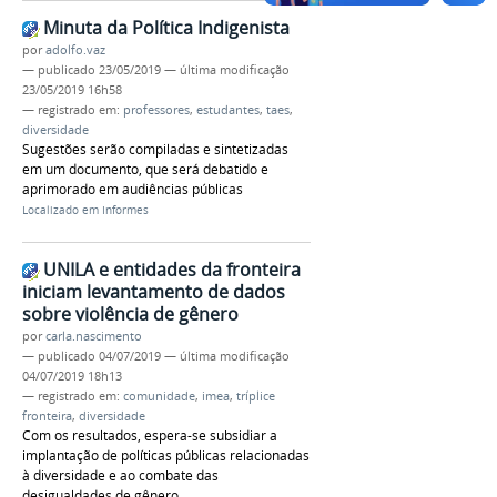
Minuta da Política Indigenista
por
adolfo.vaz
—
publicado
23/05/2019
—
última modificação
23/05/2019 16h58
— registrado em:
professores
,
estudantes
,
taes
,
diversidade
Sugestões serão compiladas e sintetizadas
em um documento, que será debatido e
aprimorado em audiências públicas
Localizado em
Informes
UNILA e entidades da fronteira
iniciam levantamento de dados
sobre violência de gênero
por
carla.nascimento
—
publicado
04/07/2019
—
última modificação
04/07/2019 18h13
— registrado em:
comunidade
,
imea
,
tríplice
fronteira
,
diversidade
Com os resultados, espera-se subsidiar a
implantação de políticas públicas relacionadas
à diversidade e ao combate das
desigualdades de gênero