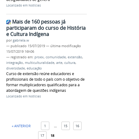
Localizado em
Notícias
Mais de 160 pessoas já
participaram do curso de História
e Cultura Indígena
por
gabriela.w
—
publicado
15/07/2019
—
última modificação
15/07/2019 16h06
— registrado em:
proex
,
comunidade
,
extensão
,
integração
,
multiculturalidade
,
arte
,
cultura
,
diversidade
,
educação
Curso de extensão reúne educadores e
profissionais de todo o país com o objetivo de
formar multiplicadores qualificados para a
abordagem de questões indígenas
Localizado em
Notícias
« ANTERIOR
1
...
15
16
17
18