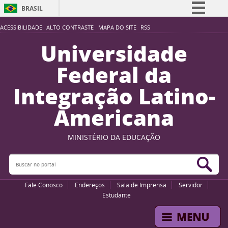
BRASIL
Simplifique!
ACESSIBILIDADE
ALTO CONTRASTE
MAPA DO SITE
RSS
Comunica BR
Universidade
Participe
Federal da
Acesso à informação
Integração Latino-
Legislação
Americana
Canais
MINISTÉRIO DA EDUCAÇÃO
Buscar no portal
Bus
Fale Conosco
Endereços
Sala de Imprensa
Servidor
Estudante