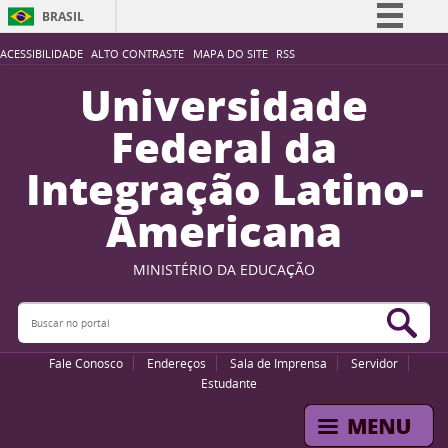
BRASIL
Simplifique!
ACESSIBILIDADE
ALTO CONTRASTE
MAPA DO SITE
RSS
Comunica BR
Universidade
Participe
Federal da
Acesso à informação
Integração Latino-
Legislação
Americana
Canais
MINISTÉRIO DA EDUCAÇÃO
Buscar no portal
Bus
Fale Conosco
Endereços
Sala de Imprensa
Servidor
Estudante