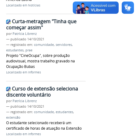
Localizado em
Notícias
Curta-metragem "Tinha que
começar assim"
por
Patrícia Librenz
—
publicado
14/10/2021
— registrado em:
comunidade
,
servidores
,
estudantes
,
prae
Projeto "CineOcupa", sobre produção
audiovisual, mostra trabalho gravado na
Ocupação Bubas
Localizado em
Informes
Curso de extensão seleciona
discente voluntário
por
Patrícia Librenz
—
publicado
14/10/2021
— registrado em:
comunidade
,
estudantes
,
extensão
O estudante selecionado receberá um
certificado de horas de atuação na Extensão
Localizado em
Informes