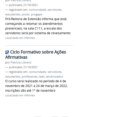
por
Patrícia Librenz
—
publicado
21/10/2021
— registrado em:
comunidade
,
servidores
,
estudantes
,
proex
,
progepe
Pró-Reitoria de Extensão informa que está
começando a retomar os atendimentos
presenciais, na sala C111; a escala dos
servidores será por sistema de revezamento
Localizado em
Informes
Ciclo Formativo sobre Ações
Afirmativas
por
Patrícia Librenz
—
publicado
21/10/2021
— registrado em:
comunidade
,
servidores
,
estudantes
,
professores
,
taes
,
terceirizados
O curso será realizado no período de 4 de
novembro de 2021 a 24 de março de 2022;
inscrições vão até 1º de novembro
Localizado em
Informes