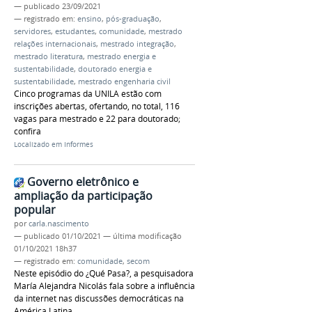
—
publicado
23/09/2021
— registrado em:
ensino
,
pós-graduação
,
servidores
,
estudantes
,
comunidade
,
mestrado
relações internacionais
,
mestrado integração
,
mestrado literatura
,
mestrado energia e
sustentabilidade
,
doutorado energia e
sustentabilidade
,
mestrado engenharia civil
Cinco programas da UNILA estão com
inscrições abertas, ofertando, no total, 116
vagas para mestrado e 22 para doutorado;
confira
Localizado em
Informes
Governo eletrônico e
ampliação da participação
popular
por
carla.nascimento
—
publicado
01/10/2021
—
última modificação
01/10/2021 18h37
— registrado em:
comunidade
,
secom
Neste episódio do ¿Qué Pasa?, a pesquisadora
María Alejandra Nicolás fala sobre a influência
da internet nas discussões democráticas na
América Latina