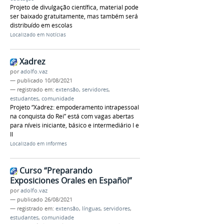
Projeto de divulgação científica, material pode
ser baixado gratuitamente, mas também será
distribuído em escolas
Localizado em
Notícias
Xadrez
por
adolfo.vaz
—
publicado
10/08/2021
— registrado em:
extensão
,
servidores
,
estudantes
,
comunidade
Projeto “Xadrez: empoderamento intrapessoal
na conquista do Rei” está com vagas abertas
para níveis iniciante, básico e intermediário I e
II
Localizado em
Informes
Curso “Preparando
Exposiciones Orales en Español”
por
adolfo.vaz
—
publicado
26/08/2021
— registrado em:
extensão
,
línguas
,
servidores
,
estudantes
,
comunidade