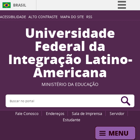
BRASIL
Simplifique!
ACESSIBILIDADE
ALTO CONTRASTE
MAPA DO SITE
RSS
Comunica BR
Universidade
Participe
Federal da
Acesso à informação
Integração Latino-
Legislação
Americana
Canais
MINISTÉRIO DA EDUCAÇÃO
Buscar no portal
Bus
Fale Conosco
Endereços
Sala de Imprensa
Servidor
Estudante