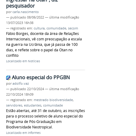
pesquisador
por
carla.nascimento
—
publicado
08/06/2022
—
última modificação
13/07/2023 16h38
— registrado em:
cultura
,
comunidade
,
secom
Fábio Borges, docente da área de Relações
Internacionais, vê com preocupação a escala
na guerra na Ucrânia, que já passa de 100
dias, e reflete sobre o papel da Otan no
conflito
Localizado em
Notícias
Aluno especial do PPGBN
por
adolfo.vaz
—
publicado
22/10/2024
—
última modificação
22/10/2024 18h09
— registrado em:
mestrado biodiversidade
,
servidores
,
estudantes
,
comunidade
Estão abertas, até 31 de outubro, as inscrições
para o processo seletivo de aluno especial do
Programa de Pós-Graduação em
Biodiversidade Neotropical.
Localizado em
Informes