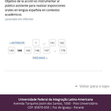
Objetivo de la acción es instrumentar al
público asistente para realizar exposiciones
orales en lengua española en contextos
académicos
Localizado em
Informes
« ANTERIOR
1
...
141
142
143
144
145
146
147
...
178
PRÓXIMO »
Voltar para o topo
Universidade Federal da Integração Latino-Americana
Avenida Tarquínio Joslin dos Santos, 1000 - Polo Universitário
CEP: 85870-650 | Foz do Iguaçu - Paraná