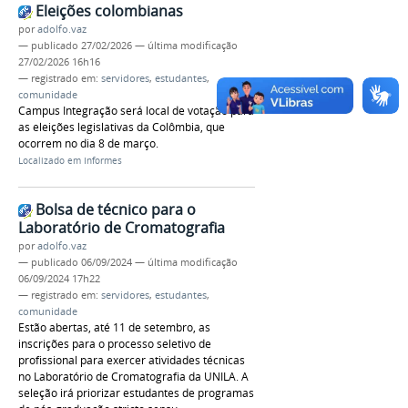
Eleições colombianas
por
adolfo.vaz
—
publicado
27/02/2026
—
última modificação
27/02/2026 16h16
— registrado em:
servidores
,
estudantes
,
comunidade
Campus Integração será local de votação para
as eleições legislativas da Colômbia, que
ocorrem no dia 8 de março.
Localizado em
Informes
Bolsa de técnico para o
Laboratório de Cromatografia
por
adolfo.vaz
—
publicado
06/09/2024
—
última modificação
06/09/2024 17h22
— registrado em:
servidores
,
estudantes
,
comunidade
Estão abertas, até 11 de setembro, as
inscrições para o processo seletivo de
profissional para exercer atividades técnicas
no Laboratório de Cromatografia da UNILA. A
seleção irá priorizar estudantes de programas