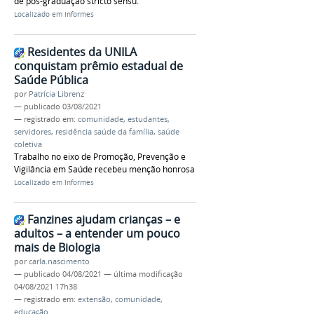
de pós-graduação stricto sensu.
Localizado em
Informes
Residentes da UNILA
conquistam prêmio estadual de
Saúde Pública
por
Patrícia Librenz
—
publicado
03/08/2021
— registrado em:
comunidade
,
estudantes
,
servidores
,
residência saúde da família
,
saúde
coletiva
Trabalho no eixo de Promoção, Prevenção e
Vigilância em Saúde recebeu menção honrosa
Localizado em
Informes
Fanzines ajudam crianças – e
adultos – a entender um pouco
mais de Biologia
por
carla.nascimento
—
publicado
04/08/2021
—
última modificação
04/08/2021 17h38
— registrado em:
extensão
,
comunidade
,
educação