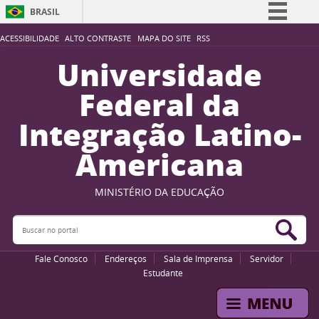
BRASIL
Simplifique!
ACESSIBILIDADE
ALTO CONTRASTE
MAPA DO SITE
RSS
Comunica BR
Universidade
Participe
Federal da
Acesso à informação
Integração Latino-
Legislação
Americana
Canais
MINISTÉRIO DA EDUCAÇÃO
Buscar no portal
Bus
Fale Conosco
Endereços
Sala de Imprensa
Servidor
Estudante