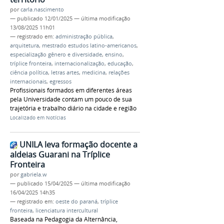
por
carla.nascimento
—
publicado
12/01/2025
—
última modificação
13/08/2025 11h01
— registrado em:
administração pública
,
arquitetura
,
mestrado estudos latino-americanos
,
especialização gênero e diversidade
,
ensino
,
tríplice fronteira
,
internacionalização
,
educação
,
ciência política
,
letras artes
,
medicina
,
relações
internacionais
,
egressos
Profissionais formados em diferentes áreas
pela Universidade contam um pouco de sua
trajetória e trabalho diário na cidade e região
Localizado em
Notícias
UNILA leva formação docente a
aldeias Guarani na Tríplice
Fronteira
por
gabriela.w
—
publicado
15/04/2025
—
última modificação
16/04/2025 14h35
— registrado em:
oeste do paraná
,
tríplice
fronteira
,
licenciatura intercultural
Baseada na Pedagogia da Alternância,