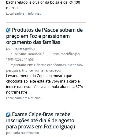
bacharelado, e o valor da bolsa é de R$ 400
mensais
Localizado em
Informes
Produtos de Páscoa sobem de
preço em Foz e pressionam
orçamento das famílias
por
mayara.godoy
—
publicado
10/04/2025
—
última modificação
10/04/2025 11h58
— registrado em:
ciências econômicas
,
extensão
,
pesquisa
,
tríplice fronteira
,
cepecon
Levantamento do Cepecon mostra que
chocolate ao leite está até 76% mais caro e
índice da cesta básica acumula alta de 4,67%
no trimestre
Localizado em
Notícias
Exame Celpe-Bras recebe
inscrições até dia 6 de agosto
para provas em Foz do Iguaçu
por
carla.nascimento