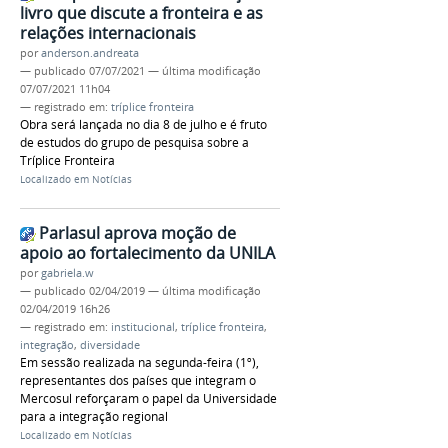
livro que discute a fronteira e as
relações internacionais
por
anderson.andreata
—
publicado
07/07/2021
—
última modificação
07/07/2021 11h04
— registrado em:
tríplice fronteira
Obra será lançada no dia 8 de julho e é fruto
de estudos do grupo de pesquisa sobre a
Tríplice Fronteira
Localizado em
Notícias
Parlasul aprova moção de
apoio ao fortalecimento da UNILA
por
gabriela.w
—
publicado
02/04/2019
—
última modificação
02/04/2019 16h26
— registrado em:
institucional
,
tríplice fronteira
,
integração
,
diversidade
Em sessão realizada na segunda-feira (1º),
representantes dos países que integram o
Mercosul reforçaram o papel da Universidade
para a integração regional
Localizado em
Notícias