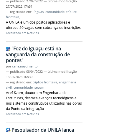
—
publicado
27/07/2022
—
última modificação
27/07/2022 17h31
— registrado em:
línguas
,
comunidade
,
tríplice
fronteira
,
A UNILA é um dos postos aplicadores e
oferece 50 vagas sem cobrança de inscrições
Localizado em
Notícias
"Foz do Iguaçu está na
vanguarda da construção de
pontes"
por
carla.nascimento
—
publicado
08/04/2022
—
última modificação
13/07/2023 16h39
— registrado em:
tríplice fronteira
,
engenharia
civil
,
comunidade
,
secom
Aref Kzam, doutor em Engenharia de
Estruturas, destaca avanços tecnológicos e
nos sistemas construtivos utilizados nas obras
da Ponte da Integração
Localizado em
Notícias
Pesquisador da UNILA lança