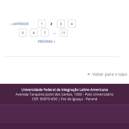
« ANTERIOR
1
2
3
4
5
6
7
...
11
PRÓXIMO »
Voltar para o topo
Universidade Federal da Integração Latino-Americana
Avenida Tarquínio Joslin dos Santos, 1000 - Polo Universitário
CEP: 85870-650 | Foz do Iguaçu - Paraná