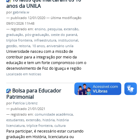
anos da UNILA
por
gabriela.w
—
publicado
12/01/2020
—
última modificação
09/01/2026 11h48
— registrado em:
ensino
,
pesquisa
,
extensão
,
graduação
,
pós-graduação
,
oeste do paraná
,
tríplice fronteira
,
infraestrutura
,
institucional
,
gestão
,
reitoria
,
10 anos
,
aniversário unila
Universidade nasceu com a missão de
contribuir para a integração por meio da
educação e tem um forte compromisso com o
desenvolvimento de Foz do Iguaçu e região
Localizado em
Notícias
Bolsa para Educador
Patrimonial
por
Patrícia Librenz
—
publicado
21/01/2021
— registrado em:
comunidade acadêmica
,
estudantes
,
extensão
,
história
,
história
licenciatura
,
tríplice fronteira
,
cultura
Para participar, é necessário estar cursando
graduação em História, licenciatura ou