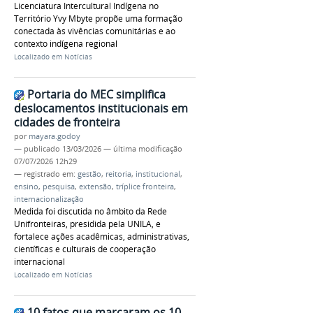
Licenciatura Intercultural Indígena no
Território Yvy Mbyte propõe uma formação
conectada às vivências comunitárias e ao
contexto indígena regional
Localizado em
Notícias
Portaria do MEC simplifica
deslocamentos institucionais em
cidades de fronteira
por
mayara.godoy
—
publicado
13/03/2026
—
última modificação
07/07/2026 12h29
— registrado em:
gestão
,
reitoria
,
institucional
,
ensino
,
pesquisa
,
extensão
,
tríplice fronteira
,
internacionalização
Medida foi discutida no âmbito da Rede
Unifronteiras, presidida pela UNILA, e
fortalece ações acadêmicas, administrativas,
científicas e culturais de cooperação
internacional
Localizado em
Notícias
10 fatos que marcaram os 10