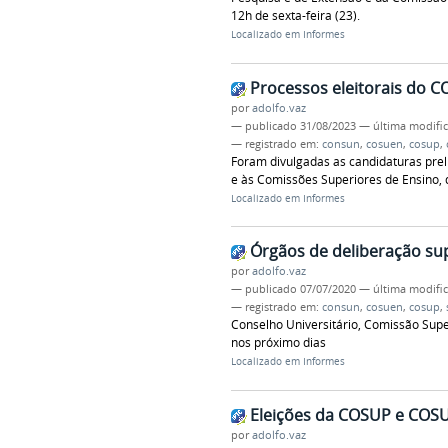
12h de sexta-feira (23).
Localizado em
Informes
Processos eleitorais do
por
adolfo.vaz
—
publicado
31/08/2023
—
última modifi
— registrado em:
consun
,
cosuen
,
cosup
,
Foram divulgadas as candidaturas prel
e às Comissões Superiores de Ensino, 
Localizado em
Informes
Órgãos de deliberação su
por
adolfo.vaz
—
publicado
07/07/2020
—
última modifi
— registrado em:
consun
,
cosuen
,
cosup
,
Conselho Universitário, Comissão Supe
nos próximo dias
Localizado em
Informes
Eleições da COSUP e COS
por
adolfo.vaz