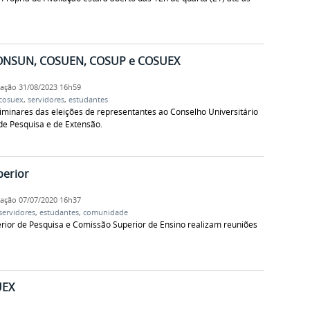
 CONSUN, COSUEN, COSUP e COSUEX
cação
31/08/2023 16h59
cosuex
,
servidores
,
estudantes
iminares das eleições de representantes ao Conselho Universitário
de Pesquisa e de Extensão.
perior
cação
07/07/2020 16h37
servidores
,
estudantes
,
comunidade
rior de Pesquisa e Comissão Superior de Ensino realizam reuniões
UEX