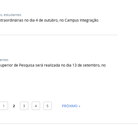
es
,
estudantes
raordinárias no dia 4 de outubro, no Campus Integração.
antes
uperior de Pesquisa será realizada no dia 13 de setembro, no
1
2
3
4
5
PRÓXIMO »