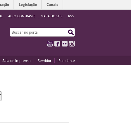
mação
Legislação
Canais
DE
ALTO CONTRASTE
MAPA DO SITE
RSS
Buscar no portal
Buscar no portal
YouTube
Facebook
Flickr
Instagram
Sala de Imprensa
Servidor
Estudante