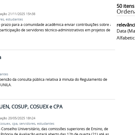
50
itens
Orden
cação
21/11/2025 15h38
res
,
estudantes
relevânc
o prazo para a comunidade acadêmica enviar contribuições sobre a
articipação de servidores técnico-administrativos em projetos de
Data (ma
Alfabeti
a
antes
ensão da consulta pública relativa à minuta do Regulamento de
 UNILA.
UEN, COSUP, COSUEX e CPA
cação
20/05/2025 18h24
cosuex
,
cpa
,
servidores
,
estudantes
 Conselho Universitário, das comissões superiores de Ensino, de
Própria de Avaliação estará aberto das 12h de quarta (21) até as