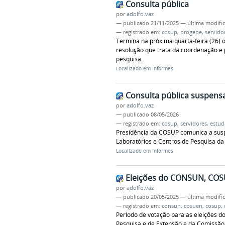
Consulta pública
por
adolfo.vaz
—
publicado
21/11/2025
—
última modifi
— registrado em:
cosup
,
progepe
,
servido
Termina na próxima quarta-feira (26) 
resolução que trata da coordenação e p
pesquisa.
Localizado em
Informes
Consulta pública suspens
por
adolfo.vaz
—
publicado
08/05/2026
— registrado em:
cosup
,
servidores
,
estud
Presidência da COSUP comunica a susp
Laboratórios e Centros de Pesquisa da
Localizado em
Informes
Eleições do CONSUN, COS
por
adolfo.vaz
—
publicado
20/05/2025
—
última modifi
— registrado em:
consun
,
cosuen
,
cosup
,
Período de votação para as eleições do
Pesquisa e de Extensão e da Comissão 