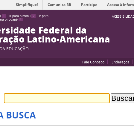
Simplifique!
Comunica BR
Participe
Acesso à infor
do
1
Ir para o menu
2
Ir para
ACESSIBILIDA
para o rodapé
4
rsidade Federal da
ração Latino-Americana
 DA EDUCAÇÃO
Fale Conosco
Endereços
A BUSCA