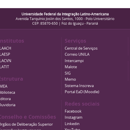
Universidade Federal da Integração Latino-Americana
Avenida Tarquínio Joslin dos Santos, 1000 - Polo Universitário
CEP: 85870-650 | Foz do Iguaçu - Paraná
Institutos
Serviços
ILAACH
Central de Serviços
ILAESP
Correio UNILA
ILACVN
Intercampi
ILATIT
Malote
SIG
Estrutura
Memo
Sistema Inscreva
IMEA
Portal EaD (Moodle)
iblioteca
Editora
Redes sociais
Ouvidoria
Facebook
Conselho e Comissões
Instagram
Linkedin
Órgãos de Deliberação Superior
YouTube