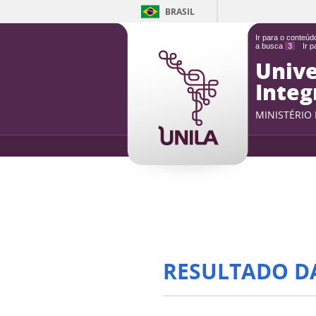
BRASIL
Ir para o conteú
a busca
3
Ir 
Unive
Integ
MINISTÉRIO
RESULTADO D