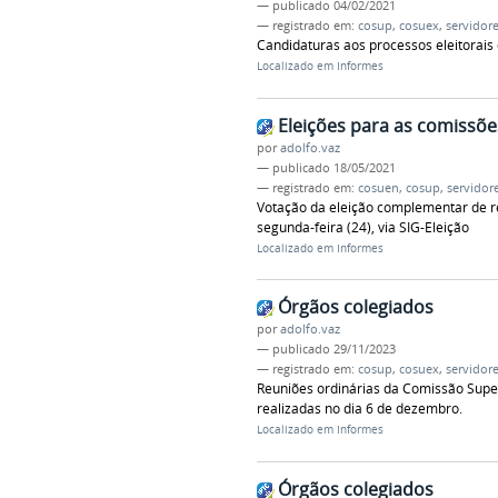
—
publicado
04/02/2021
— registrado em:
cosup
,
cosuex
,
servidor
Candidaturas aos processos eleitorais
Localizado em
Informes
Eleições para as comissõe
por
adolfo.vaz
—
publicado
18/05/2021
— registrado em:
cosuen
,
cosup
,
servidor
Votação da eleição complementar de 
segunda-feira (24), via SIG-Eleição
Localizado em
Informes
Órgãos colegiados
por
adolfo.vaz
—
publicado
29/11/2023
— registrado em:
cosup
,
cosuex
,
servidor
Reuniões ordinárias da Comissão Supe
realizadas no dia 6 de dezembro.
Localizado em
Informes
Órgãos colegiados