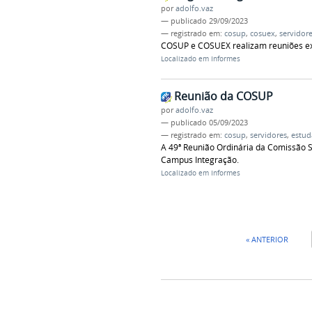
por
adolfo.vaz
—
publicado
29/09/2023
— registrado em:
cosup
,
cosuex
,
servidor
COSUP e COSUEX realizam reuniões ext
Localizado em
Informes
Reunião da COSUP
por
adolfo.vaz
—
publicado
05/09/2023
— registrado em:
cosup
,
servidores
,
estud
A 49ª Reunião Ordinária da Comissão S
Campus Integração.
Localizado em
Informes
« ANTERIOR