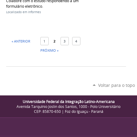
Colabore com o estudo respondendo a um
formulário eletrônico.
Localizado em
Informes
« ANTERIOR
1
2
3
4
PRÓXIMO »
Voltar para o topo
Universidade Federal da Integração Latino-Americana
Avenida Tarquínio Joslin dos Santos, 1000 - Polo Universitário
CEP: 85870-650 | Foz do Iguaçu - Paraná