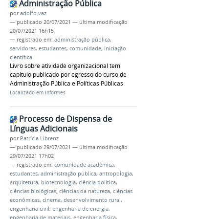
Administração Pública
por
adolfo.vaz
—
publicado
20/07/2021
—
última modificação
20/07/2021 16h15
— registrado em:
administração pública
,
servidores
,
estudantes
,
comunidade
,
iniciação
científica
Livro sobre atividade organizacional tem
capítulo publicado por egresso do curso de
Administração Pública e Políticas Públicas
Localizado em
Informes
Processo de Dispensa de
Línguas Adicionais
por
Patrícia Librenz
—
publicado
29/07/2021
—
última modificação
29/07/2021 17h02
— registrado em:
comunidade acadêmica
,
estudantes
,
administração pública
,
antropologia
,
arquitetura
,
biotecnologia
,
ciência política
,
ciências biológicas
,
ciências da natureza
,
ciências
econômicas
,
cinema
,
desenvolvimento rural
,
engenharia civil
,
engenharia de energia
,
engenharia de materiais
,
engenharia física
,