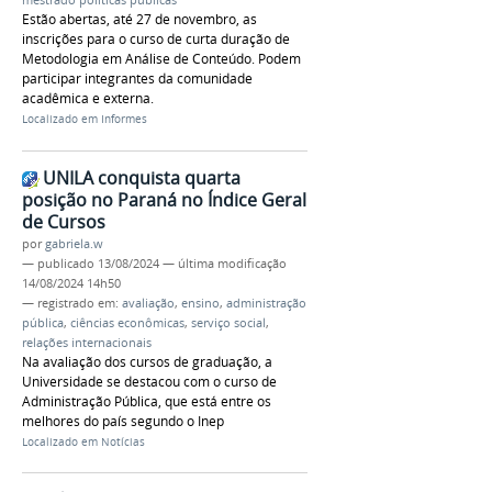
mestrado políticas públicas
Estão abertas, até 27 de novembro, as
inscrições para o curso de curta duração de
Metodologia em Análise de Conteúdo. Podem
participar integrantes da comunidade
acadêmica e externa.
Localizado em
Informes
UNILA conquista quarta
posição no Paraná no Índice Geral
de Cursos
por
gabriela.w
—
publicado
13/08/2024
—
última modificação
14/08/2024 14h50
— registrado em:
avaliação
,
ensino
,
administração
pública
,
ciências econômicas
,
serviço social
,
relações internacionais
Na avaliação dos cursos de graduação, a
Universidade se destacou com o curso de
Administração Pública, que está entre os
melhores do país segundo o Inep
Localizado em
Notícias