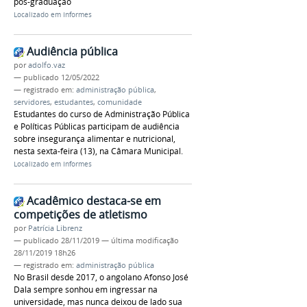
pós-graduação
Localizado em
Informes
Audiência pública
por
adolfo.vaz
—
publicado
12/05/2022
— registrado em:
administração pública
,
servidores
,
estudantes
,
comunidade
Estudantes do curso de Administração Pública
e Políticas Públicas participam de audiência
sobre insegurança alimentar e nutricional,
nesta sexta-feira (13), na Câmara Municipal.
Localizado em
Informes
Acadêmico destaca-se em
competições de atletismo
por
Patrícia Librenz
—
publicado
28/11/2019
—
última modificação
28/11/2019 18h26
— registrado em:
administração pública
No Brasil desde 2017, o angolano Afonso José
Dala sempre sonhou em ingressar na
universidade, mas nunca deixou de lado sua