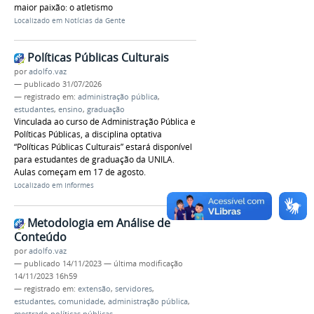
maior paixão: o atletismo
Localizado em
Notícias da Gente
Políticas Públicas Culturais
por
adolfo.vaz
—
publicado
31/07/2026
— registrado em:
administração pública
,
estudantes
,
ensino
,
graduação
Vinculada ao curso de Administração Pública e
Políticas Públicas, a disciplina optativa
“Políticas Públicas Culturais” estará disponível
para estudantes de graduação da UNILA.
Aulas começam em 17 de agosto.
Localizado em
Informes
Metodologia em Análise de
Conteúdo
por
adolfo.vaz
—
publicado
14/11/2023
—
última modificação
14/11/2023 16h59
— registrado em:
extensão
,
servidores
,
estudantes
,
comunidade
,
administração pública
,