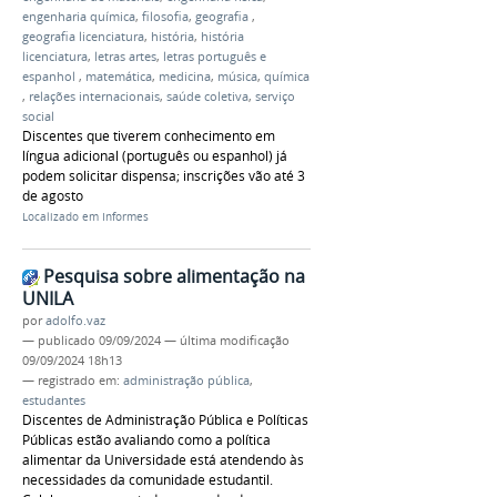
engenharia química
,
filosofia
,
geografia
,
geografia licenciatura
,
história
,
história
licenciatura
,
letras artes
,
letras português e
espanhol
,
matemática
,
medicina
,
música
,
química
,
relações internacionais
,
saúde coletiva
,
serviço
social
Discentes que tiverem conhecimento em
língua adicional (português ou espanhol) já
podem solicitar dispensa; inscrições vão até 3
de agosto
Localizado em
Informes
Pesquisa sobre alimentação na
UNILA
por
adolfo.vaz
—
publicado
09/09/2024
—
última modificação
09/09/2024 18h13
— registrado em:
administração pública
,
estudantes
Discentes de Administração Pública e Políticas
Públicas estão avaliando como a política
alimentar da Universidade está atendendo às
necessidades da comunidade estudantil.