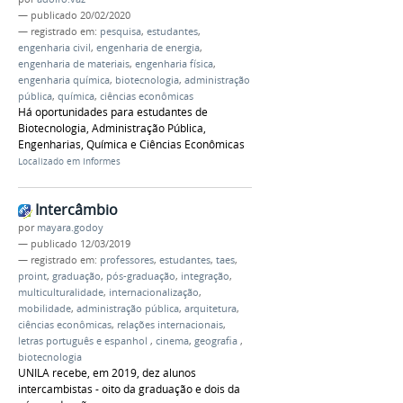
—
publicado
20/02/2020
— registrado em:
pesquisa
,
estudantes
,
engenharia civil
,
engenharia de energia
,
engenharia de materiais
,
engenharia física
,
engenharia química
,
biotecnologia
,
administração
pública
,
química
,
ciências econômicas
Há oportunidades para estudantes de
Biotecnologia, Administração Pública,
Engenharias, Química e Ciências Econômicas
Localizado em
Informes
Intercâmbio
por
mayara.godoy
—
publicado
12/03/2019
— registrado em:
professores
,
estudantes
,
taes
,
proint
,
graduação
,
pós-graduação
,
integração
,
multiculturalidade
,
internacionalização
,
mobilidade
,
administração pública
,
arquitetura
,
ciências econômicas
,
relações internacionais
,
letras português e espanhol
,
cinema
,
geografia
,
biotecnologia
UNILA recebe, em 2019, dez alunos
intercambistas - oito da graduação e dois da