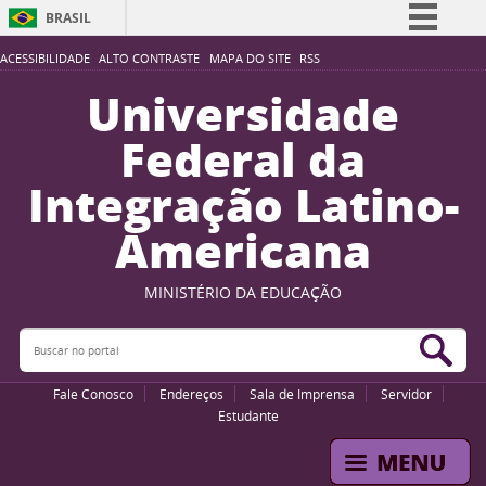
BRASIL
Simplifique!
ACESSIBILIDADE
ALTO CONTRASTE
MAPA DO SITE
RSS
Comunica BR
Universidade
Participe
Federal da
Acesso à informação
Integração Latino-
Legislação
Americana
Canais
MINISTÉRIO DA EDUCAÇÃO
Buscar no portal
Bus
Fale Conosco
Endereços
Sala de Imprensa
Servidor
Estudante