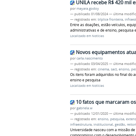
UNILA recebe R$ 420 mil 
por
mayara.godoy
—
publicado
01/08/2024
—
última modifi
— registrado em:
tríplice fronteira
,
infraes
Entre as doações, estão veículos, equi
administrativas e de ensino, pesquisa 
Localizado em
Notícias
Novos equipamentos atual
por
carla.nascimento
—
publicado
03/04/2025
—
última modifi
— registrado em:
cinema
,
sact
,
ensino
,
pe
Os itens foram adquiridos no final do 
ensino e pesquisa
Localizado em
Notícias
10 fatos que marcaram os
por
gabriela.w
—
publicado
12/01/2020
—
última modifi
— registrado em:
ensino
,
pesquisa
,
exten
infraestrutura
,
institucional
,
gestão
,
reitor
Universidade nasceu com a missão de c
compromisso com o desenvolvimento de