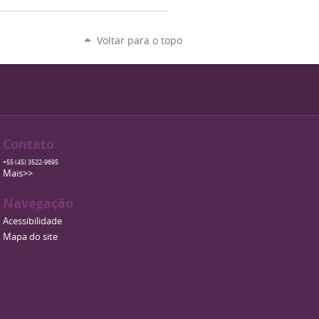
Voltar para o topo
Contato
+55 (45) 3522-9695
Mais>>
Navegação
Acessibilidade
Mapa do site