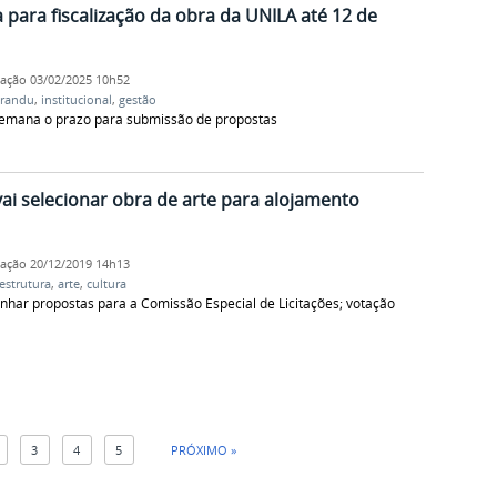
ara fiscalização da obra da UNILA até 12 de
cação
03/02/2025 10h52
randu
,
institucional
,
gestão
mana o prazo para submissão de propostas
ai selecionar obra de arte para alojamento
cação
20/12/2019 14h13
aestrutura
,
arte
,
cultura
nhar propostas para a Comissão Especial de Licitações; votação
3
4
5
PRÓXIMO »