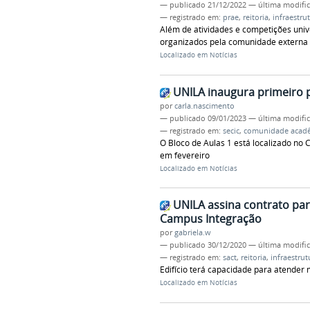
—
publicado
21/12/2022
—
última modifi
— registrado em:
prae
,
reitoria
,
infraestru
Além de atividades e competições univ
organizados pela comunidade externa
Localizado em
Notícias
UNILA inaugura primeiro 
por
carla.nascimento
—
publicado
09/01/2023
—
última modifi
— registrado em:
secic
,
comunidade acad
O Bloco de Aulas 1 está localizado no
em fevereiro
Localizado em
Notícias
UNILA assina contrato pa
Campus Integração
por
gabriela.w
—
publicado
30/12/2020
—
última modifi
— registrado em:
sact
,
reitoria
,
infraestrut
Edifício terá capacidade para atender 
Localizado em
Notícias