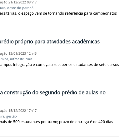
cação
21/12/2022 08h17
tura
,
oeste do paraná
ersitárias, o espaço vem se tornando referência para campeonatos
prédio próprio para atividades acadêmicas
cação
13/01/2023 12h43
êmica
,
infraestrutura
 Campus Integração e começa a receber os estudantes de sete cursos
ra construção do segundo prédio de aulas no
cação
15/12/2022 17h17
ura
,
gestão
mais de 500 estudantes por turno; prazo de entrega é de 420 dias