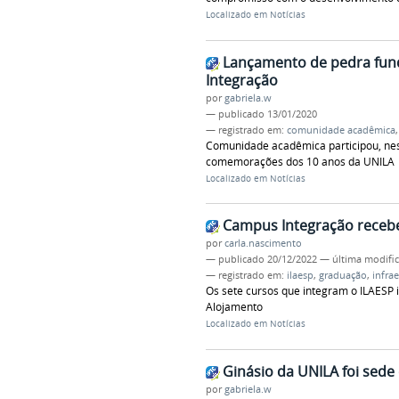
Localizado em
Notícias
Lançamento de pedra fun
Integração
por
gabriela.w
—
publicado
13/01/2020
— registrado em:
comunidade acadêmica
Comunidade acadêmica participou, nest
comemorações dos 10 anos da UNILA
Localizado em
Notícias
Campus Integração recebe
por
carla.nascimento
—
publicado
20/12/2022
—
última modifi
— registrado em:
ilaesp
,
graduação
,
infra
Os sete cursos que integram o ILAESP i
Alojamento
Localizado em
Notícias
Ginásio da UNILA foi sede
por
gabriela.w