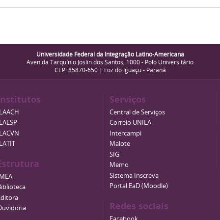
Universidade Federal da Integração Latino-Americana
Avenida Tarquínio Joslin dos Santos, 1000 - Polo Universitário
CEP: 85870-650 | Foz do Iguaçu - Paraná
Institutos
Serviços
ILAACH
Central de Serviços
ILAESP
Correio UNILA
ILACVN
Intercampi
ILATIT
Malote
SIG
Estrutura
Memo
Sistema Inscreva
IMEA
Portal EaD (Moodle)
iblioteca
Editora
Redes sociais
Ouvidoria
Facebook