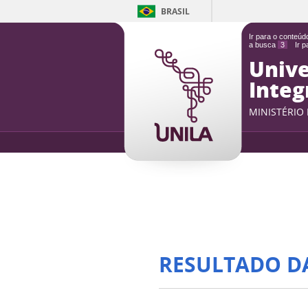
BRASIL
Ir para o conteú
a busca
3
Ir 
Unive
Integ
MINISTÉRIO
RESULTADO D