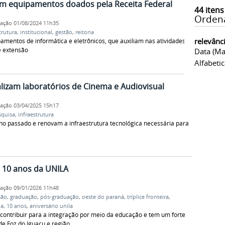
em equipamentos doados pela Receita Federal
44
itens
Orden
cação
01/08/2024 11h35
trutura
,
institucional
,
gestão
,
reitoria
relevânc
pamentos de informática e eletrônicos, que auxiliam nas atividades
e extensão
Data (ma
Alfabeti
izam laboratórios de Cinema e Audiovisual
cação
03/04/2025 15h17
squisa
,
infraestrutura
ano passado e renovam a infraestrutura tecnológica necessária para
 10 anos da UNILA
cação
09/01/2026 11h48
são
,
graduação
,
pós-graduação
,
oeste do paraná
,
tríplice fronteira
,
ia
,
10 anos
,
aniversário unila
ontribuir para a integração por meio da educação e tem um forte
 Foz do Iguaçu e região