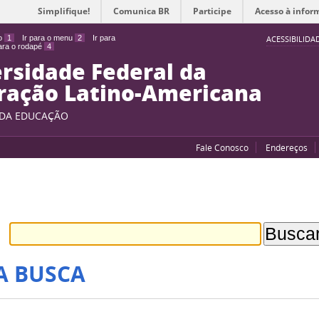
Simplifique!
Comunica BR
Participe
Acesso à infor
do
1
Ir para o menu
2
Ir para
ACESSIBILIDA
para o rodapé
4
rsidade Federal da
ração Latino-Americana
 DA EDUCAÇÃO
Fale Conosco
Endereços
A BUSCA