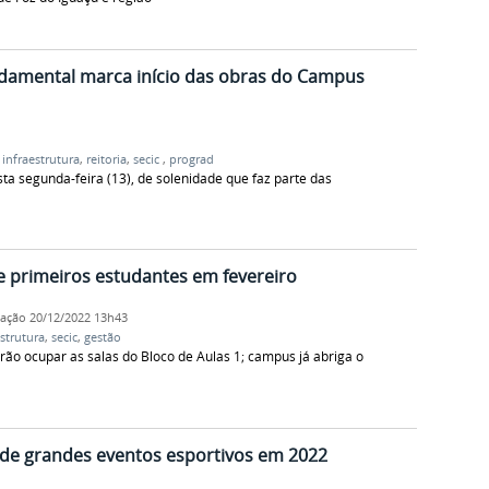
damental marca início das obras do Campus
,
infraestrutura
,
reitoria
,
secic
,
prograd
a segunda-feira (13), de solenidade que faz parte das
 primeiros estudantes em fevereiro
cação
20/12/2022 13h43
estrutura
,
secic
,
gestão
rão ocupar as salas do Bloco de Aulas 1; campus já abriga o
 de grandes eventos esportivos em 2022