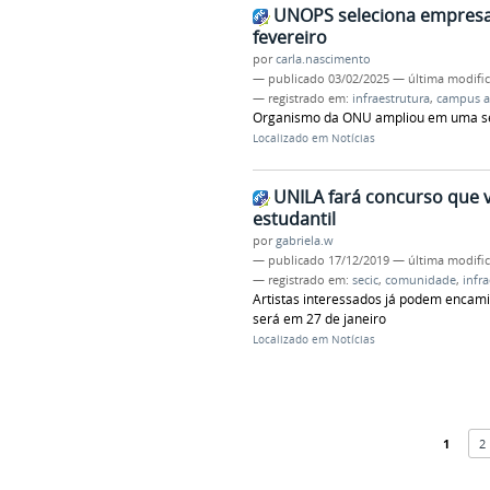
UNOPS seleciona empresa p
fevereiro
por
carla.nascimento
—
publicado
03/02/2025
—
última modifi
— registrado em:
infraestrutura
,
campus a
Organismo da ONU ampliou em uma se
Localizado em
Notícias
UNILA fará concurso que v
estudantil
por
gabriela.w
—
publicado
17/12/2019
—
última modifi
— registrado em:
secic
,
comunidade
,
infr
Artistas interessados já podem encami
será em 27 de janeiro
Localizado em
Notícias
1
2