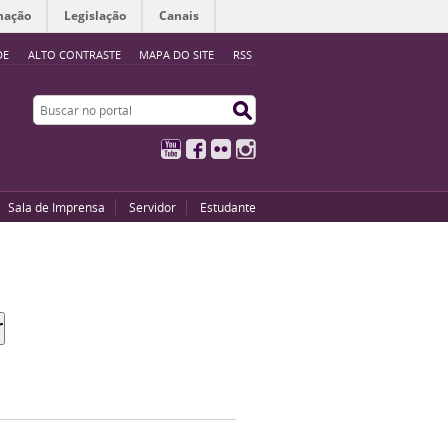
mação
Legislação
Canais
DE
ALTO CONTRASTE
MAPA DO SITE
RSS
Buscar no portal
Buscar no portal
YouTube
Facebook
Flickr
Instagram
Sala de Imprensa
Servidor
Estudante