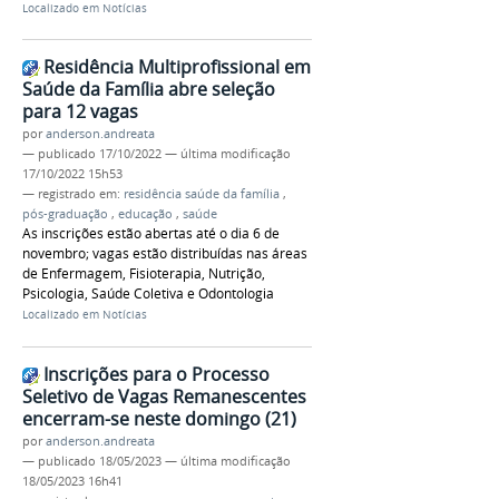
Localizado em
Notícias
Residência Multiprofissional em
Saúde da Família abre seleção
para 12 vagas
por
anderson.andreata
—
publicado
17/10/2022
—
última modificação
17/10/2022 15h53
— registrado em:
residência saúde da família
,
pós-graduação
,
educação
,
saúde
As inscrições estão abertas até o dia 6 de
novembro; vagas estão distribuídas nas áreas
de Enfermagem, Fisioterapia, Nutrição,
Psicologia, Saúde Coletiva e Odontologia
Localizado em
Notícias
Inscrições para o Processo
Seletivo de Vagas Remanescentes
encerram-se neste domingo (21)
por
anderson.andreata
—
publicado
18/05/2023
—
última modificação
18/05/2023 16h41