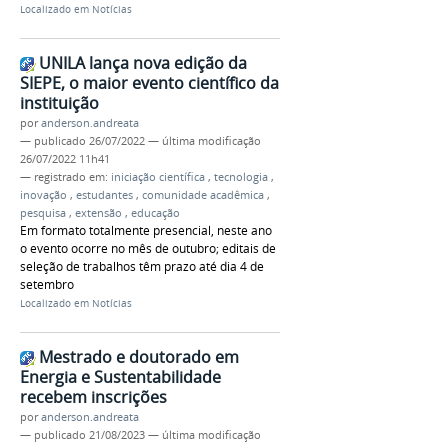
Localizado em
Notícias
UNILA lança nova edição da
SIEPE, o maior evento científico da
instituição
por
anderson.andreata
—
publicado
26/07/2022
—
última modificação
26/07/2022 11h41
— registrado em:
iniciação científica
,
tecnologia
,
inovação
,
estudantes
,
comunidade acadêmica
,
pesquisa
,
extensão
,
educação
Em formato totalmente presencial, neste ano
o evento ocorre no mês de outubro; editais de
seleção de trabalhos têm prazo até dia 4 de
setembro
Localizado em
Notícias
Mestrado e doutorado em
Energia e Sustentabilidade
recebem inscrições
por
anderson.andreata
—
publicado
21/08/2023
—
última modificação