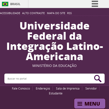
BRASIL
Simplifique!
ACESSIBILIDADE
ALTO CONTRASTE
MAPA DO SITE
RSS
Comunica BR
Universidade
Participe
Federal da
Acesso à informação
Integração Latino-
Legislação
Americana
Canais
MINISTÉRIO DA EDUCAÇÃO
Buscar no portal
Bus
Fale Conosco
Endereços
Sala de Imprensa
Servidor
Estudante