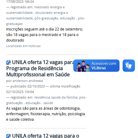
17/08/2023 16h24
— registrado em:
mestrado energia e
sustentabilidade
,
doutorado energia e
sustentabilidade
,
pós-graduação
,
educação
,
pós-
graduaçao
Inscrições seguem até o dia 22 de setembro;
são 18 vagas para o mestrado e 18 para o
doutorado
Localizado em
Notícias
UNILA oferta 12 vagas para o
Programa de Residência
Multiprofissional em Saúde
por
anderson.andreata
—
publicado
02/10/2023
—
última modificação
02/10/2023 15h04
— registrado em:
residência saúde da família
,
pós-
graduação
,
educação
,
saúde
As vagas são para as áreas de odontologia,
enfermagem, fisioterapia, nutrição, psicologia
e saúde coletiva
UNILA oferta 12 vagas para o