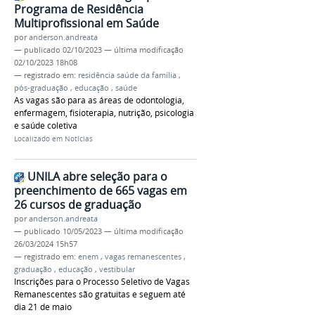
Programa de Residência
Multiprofissional em Saúde
por
anderson.andreata
—
publicado
02/10/2023
—
última modificação
02/10/2023 18h08
— registrado em:
residência saúde da família
,
pós-graduação
,
educação
,
saúde
As vagas são para as áreas de odontologia,
enfermagem, fisioterapia, nutrição, psicologia
e saúde coletiva
Localizado em
Notícias
UNILA abre seleção para o
preenchimento de 665 vagas em
26 cursos de graduação
por
anderson.andreata
—
publicado
10/05/2023
—
última modificação
26/03/2024 15h57
— registrado em:
enem
,
vagas remanescentes
,
graduação
,
educação
,
vestibular
Inscrições para o Processo Seletivo de Vagas
Remanescentes são gratuitas e seguem até
dia 21 de maio