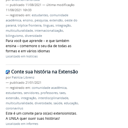
—
publicado
11/08/2021
—
última modificação
11/08/2021 16h33
— registrado em:
estudantes
,
comunidade
acadêmica
,
ensino
,
pesquisa
,
extensão
,
oeste do
paraná
,
tríplice fronteira
,
línguas
,
integração
,
multiculturalidade
,
internacionalização
,
bilinguismo
,
diversidade
Para você que aprende – e que também
ensina – comemore o seu dia de todas as
formas e em vários idiomas
Localizado em
Notícias
Conte sua história na Extensão
por
Patrícia Librenz
—
publicado
21/01/2021
— registrado em:
comunidade acadêmica
,
estudantes
,
servidores
,
professores
,
taes
,
extensão
,
integração
,
interdisciplinaridade
,
multiculturalidade
,
diversidade
,
saúde
,
educação
,
coronavírus
Este é um convite para os(as) extensionistas.
A UNILA quer ouvir suas histórias!
Localizado em
Informes