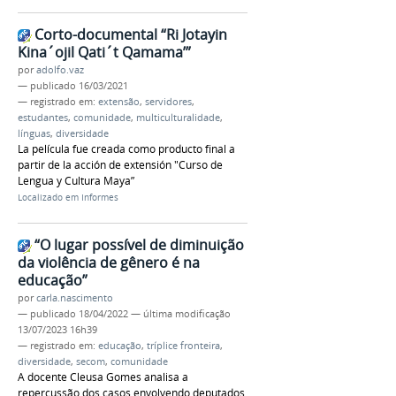
Corto-documental “Ri Jotayin
Kina´ojil Qati´t Qamama’”
por
adolfo.vaz
—
publicado
16/03/2021
— registrado em:
extensão
,
servidores
,
estudantes
,
comunidade
,
multiculturalidade
,
línguas
,
diversidade
La película fue creada como producto final a
partir de la acción de extensión "Curso de
Lengua y Cultura Maya”
Localizado em
Informes
“O lugar possível de diminuição
da violência de gênero é na
educação”
por
carla.nascimento
—
publicado
18/04/2022
—
última modificação
13/07/2023 16h39
— registrado em:
educação
,
tríplice fronteira
,
diversidade
,
secom
,
comunidade
A docente Cleusa Gomes analisa a
repercussão dos casos envolvendo deputados