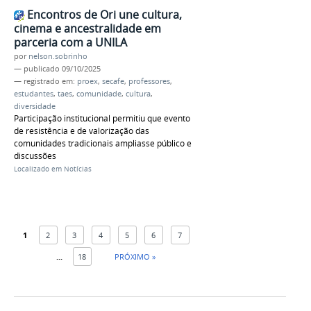
Encontros de Ori une cultura,
cinema e ancestralidade em
parceria com a UNILA
por
nelson.sobrinho
—
publicado
09/10/2025
— registrado em:
proex
,
secafe
,
professores
,
estudantes
,
taes
,
comunidade
,
cultura
,
diversidade
Participação institucional permitiu que evento
de resistência e de valorização das
comunidades tradicionais ampliasse público e
discussões
Localizado em
Notícias
1
2
3
4
5
6
7
...
18
PRÓXIMO »