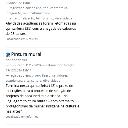
26/08/2022 15h09
— registrado em:
ensino
,
tríplice fronteira
,
integração
,
multiculturalidade
,
internacionalização
,
bilinguismo
,
diversidade
Atividades acadêmicas foram retomadas na
quinta-feira (25) com a chegada de calouros
de 23 países
Localizado em
Notícias
Pintura mural
por
adolfo.vaz
—
publicado
11/12/2024
—
última modificação
11/12/2024 15h11
— registrado em:
proex
,
ilaesp
,
servidores
,
estudantes
,
arte
,
cultura
,
diversidade
Termina nesta quinta-feira (12) o prazo de
inscrições para o processo de seleção de
projetos de obra inédita e artística – na
linguagem “pintura mural” – com o tema “o
protagonismo da mulher indígena na cultura e
nas artes”.
Localizado em
Informes