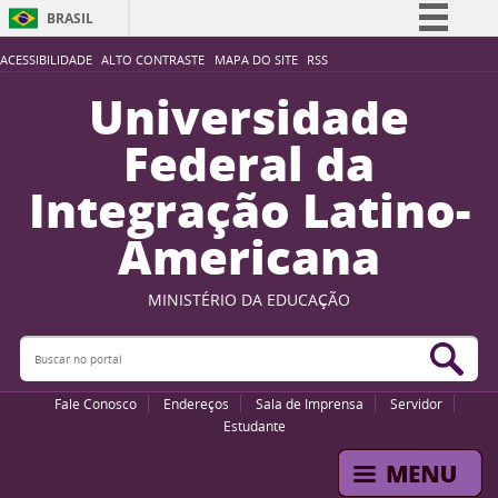
BRASIL
Simplifique!
ACESSIBILIDADE
ALTO CONTRASTE
MAPA DO SITE
RSS
Comunica BR
Universidade
Participe
Federal da
Acesso à informação
Integração Latino-
Legislação
Americana
Canais
MINISTÉRIO DA EDUCAÇÃO
Buscar no portal
Bus
Fale Conosco
Endereços
Sala de Imprensa
Servidor
Estudante