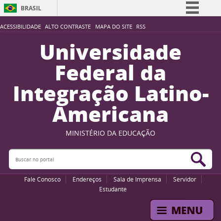
BRASIL
Simplifique!
ACESSIBILIDADE
ALTO CONTRASTE
MAPA DO SITE
RSS
Comunica BR
Universidade
Participe
Federal da
Acesso à informação
Integração Latino-
Legislação
Americana
Canais
MINISTÉRIO DA EDUCAÇÃO
Buscar no portal
Bus
Fale Conosco
Endereços
Sala de Imprensa
Servidor
Estudante