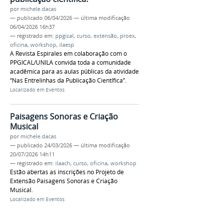
por
michele.dacas
—
publicado
06/04/2026
—
última modificação
06/04/2026 16h37
— registrado em:
ppgical
,
curso
,
extensão
,
proex
,
oficina
,
workshop
,
ilaesp
A Revista Espirales em colaboração com o
PPGICAL/UNILA convida toda a comunidade
acadêmica para as aulas públicas da atividade
“Nas Entrelinhas da Publicação Científica”.
Localizado em
Eventos
Paisagens Sonoras e Criação
Musical
por
michele.dacas
—
publicado
24/03/2026
—
última modificação
20/07/2026 14h11
— registrado em:
ilaach
,
curso
,
oficina
,
workshop
Estão abertas as inscrições no Projeto de
Extensão Paisagens Sonoras e Criação
Musical.
Localizado em
Eventos