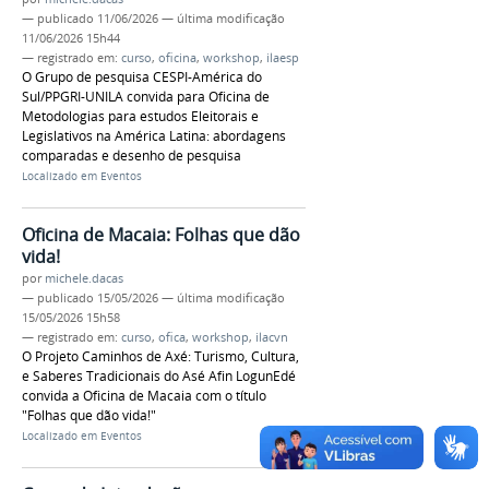
—
publicado
11/06/2026
—
última modificação
11/06/2026 15h44
— registrado em:
curso
,
oficina
,
workshop
,
ilaesp
O Grupo de pesquisa CESPI-América do
Sul/PPGRI-UNILA convida para Oficina de
Metodologias para estudos Eleitorais e
Legislativos na América Latina: abordagens
comparadas e desenho de pesquisa
Localizado em
Eventos
Oficina de Macaia: Folhas que dão
vida!
por
michele.dacas
—
publicado
15/05/2026
—
última modificação
15/05/2026 15h58
— registrado em:
curso
,
ofica
,
workshop
,
ilacvn
O Projeto Caminhos de Axé: Turismo, Cultura,
e Saberes Tradicionais do Asé Afin LogunEdé
convida a Oficina de Macaia com o título
"Folhas que dão vida!"
Localizado em
Eventos