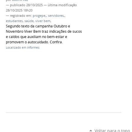
—
publicado
28/10/2025
—
última modificação
28/10/2025 18h20
— registrado em:
progepe,
,
servidores,
,
estudantes
,
saúde
,
viver bem
,
Segundo texto da campanha Outubro e
Novembro Viver Bem traz indicações de sucos
e caldos que auxiliam no bem-estar e
promovem o autocuidado. Confira.
Localizado em
Informes
Voltar para o topo