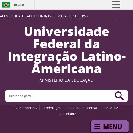
BRASIL
Simplifique!
ACESSIBILIDADE
ALTO CONTRASTE
MAPA DO SITE
RSS
Comunica BR
Universidade
Participe
Federal da
Acesso à informação
Integração Latino-
Legislação
Americana
Canais
MINISTÉRIO DA EDUCAÇÃO
Buscar no portal
Bus
Fale Conosco
Endereços
Sala de Imprensa
Servidor
Estudante