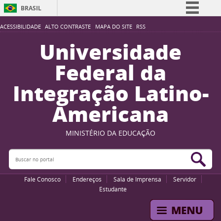
BRASIL
Simplifique!
ACESSIBILIDADE
ALTO CONTRASTE
MAPA DO SITE
RSS
Comunica BR
Universidade
Participe
Federal da
Acesso à informação
Integração Latino-
Legislação
Americana
Canais
MINISTÉRIO DA EDUCAÇÃO
Buscar no portal
Bus
Fale Conosco
Endereços
Sala de Imprensa
Servidor
Estudante