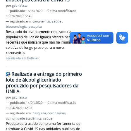
por
gabriela.w
—
publicado
18/09/2020
—
última modificação
18/09/2020 15h45
— registrado em:
coronavírus
,
saúde
,
biotecnologia
,
pesquisa
Resultado do levantamento realizado na
população de Foz do Iguaçu reforça pesquisas
recentes que indicam que não há imunidade
coletiva de longo prazo para o novo
coronavírus
Localizado em
Notícias
Realizada a entrega do primeiro
lote de álcool glicerinado
produzido por pesquisadores da
UNILA
por
gabriela.w
—
publicado
14/04/2020
—
última modificação
15/04/2020 14h03
— registrado em:
pesquisa
,
coronavírus
,
comunidade acadêmica
,
saúde
Produto será usado como uma ferramenta de
combate à Covid-19 nas unidades públicas de