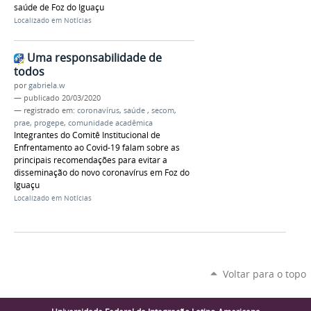
saúde de Foz do Iguaçu
Localizado em
Notícias
Uma responsabilidade de
todos
por
gabriela.w
—
publicado
20/03/2020
— registrado em:
coronavírus
,
saúde
,
secom
,
prae
,
progepe
,
comunidade acadêmica
Integrantes do Comitê Institucional de
Enfrentamento ao Covid-19 falam sobre as
principais recomendações para evitar a
disseminação do novo coronavírus em Foz do
Iguaçu
Localizado em
Notícias
Voltar para o topo