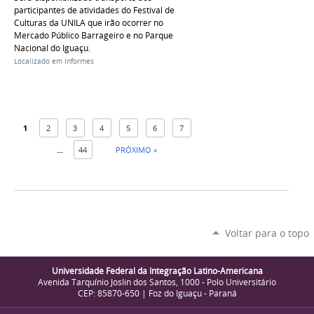
participantes de atividades do Festival de
Culturas da UNILA que irão ocorrer no
Mercado Público Barrageiro e no Parque
Nacional do Iguaçu.
Localizado em
Informes
1
2
3
4
5
6
7
...
44
PRÓXIMO »
Voltar para o topo
Universidade Federal da Integração Latino-Americana
Avenida Tarquínio Joslin dos Santos, 1000 - Polo Universitário
CEP: 85870-650 | Foz do Iguaçu - Paraná