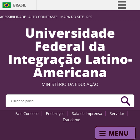
BRASIL
Simplifique!
ACESSIBILIDADE
ALTO CONTRASTE
MAPA DO SITE
RSS
Comunica BR
Universidade
Participe
Federal da
Acesso à informação
Integração Latino-
Legislação
Americana
Canais
MINISTÉRIO DA EDUCAÇÃO
Buscar no portal
Bus
Fale Conosco
Endereços
Sala de Imprensa
Servidor
Estudante