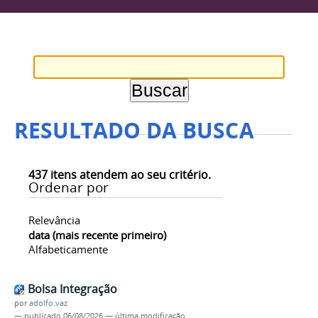
RESULTADO DA BUSCA
437
itens atendem ao seu critério.
Ordenar por
Relevância
data (mais recente primeiro)
Alfabeticamente
Bolsa Integração
por
adolfo.vaz
—
publicado
06/08/2026
—
última modificação