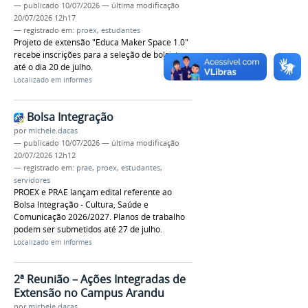
—
publicado
10/07/2026
—
última modificação
20/07/2026 12h17
— registrado em:
proex
,
estudantes
Projeto de extensão "Educa Maker Space 1.0"
recebe inscrições para a seleção de bolsistas
até o dia 20 de julho.
Localizado em
Informes
Bolsa Integração
por
michele.dacas
—
publicado
10/07/2026
—
última modificação
20/07/2026 12h12
— registrado em:
prae
,
proex
,
estudantes
,
servidores
PROEX e PRAE lançam edital referente ao
Bolsa Integração - Cultura, Saúde e
Comunicação 2026/2027. Planos de trabalho
podem ser submetidos até 27 de julho.
Localizado em
Informes
2ª Reunião – Ações Integradas de
Extensão no Campus Arandu
por
michele.dacas