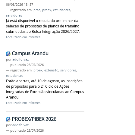
06/08/2026 18h57
— registrado em:
prae
,
proex
,
estudantes
,
servidores
Já está disponível o resultado preliminar da
seleção de propostas de planos de trabalho
submetidas ao Bolsa Integração 2026/2027.
Localizado em
Informes
Campus Arandu
por
adolfo.vaz
—
publicado
28/07/2026
— registrado em:
proex
,
extensão
,
servidores
,
estudantes
Estão abertas, até 10 de agosto, as inscrições
de propostas para o 2º Ciclo de Ações
Integradas de Extensão vinculadas ao Campus
Arandu.
Localizado em
Informes
PROBEX/PIBEX 2026
por
adolfo.vaz
—
publicado
23/07/2026