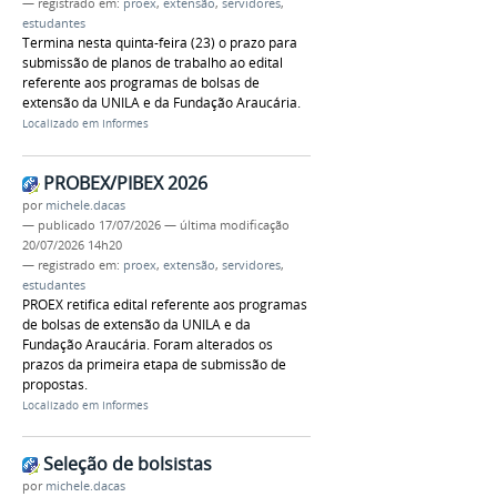
— registrado em:
proex
,
extensão
,
servidores
,
estudantes
Termina nesta quinta-feira (23) o prazo para
submissão de planos de trabalho ao edital
referente aos programas de bolsas de
extensão da UNILA e da Fundação Araucária.
Localizado em
Informes
PROBEX/PIBEX 2026
por
michele.dacas
—
publicado
17/07/2026
—
última modificação
20/07/2026 14h20
— registrado em:
proex
,
extensão
,
servidores
,
estudantes
PROEX retifica edital referente aos programas
de bolsas de extensão da UNILA e da
Fundação Araucária. Foram alterados os
prazos da primeira etapa de submissão de
propostas.
Localizado em
Informes
Seleção de bolsistas
por
michele.dacas