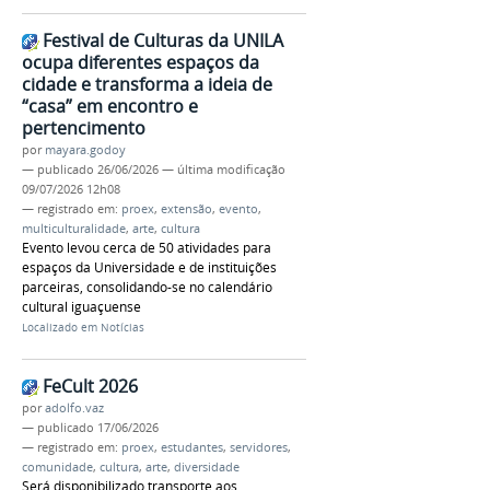
Festival de Culturas da UNILA
ocupa diferentes espaços da
cidade e transforma a ideia de
“casa” em encontro e
pertencimento
por
mayara.godoy
—
publicado
26/06/2026
—
última modificação
09/07/2026 12h08
— registrado em:
proex
,
extensão
,
evento
,
multiculturalidade
,
arte
,
cultura
Evento levou cerca de 50 atividades para
espaços da Universidade e de instituições
parceiras, consolidando-se no calendário
cultural iguaçuense
Localizado em
Notícias
FeCult 2026
por
adolfo.vaz
—
publicado
17/06/2026
— registrado em:
proex
,
estudantes
,
servidores
,
comunidade
,
cultura
,
arte
,
diversidade
Será disponibilizado transporte aos