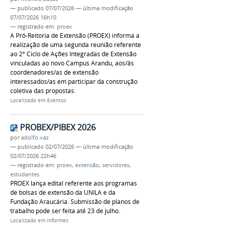
—
publicado
07/07/2026
—
última modificação
07/07/2026 16h10
— registrado em:
proex
A Pró-Reitoria de Extensão (PROEX) informa a
realização de uma segunda reunião referente
ao 2º Ciclo de Ações Integradas de Extensão
vinculadas ao novo Campus Arandu, aos/às
coordenadores/as de extensão
interessados/as em participar da construção
coletiva das propostas.
Localizado em
Eventos
PROBEX/PIBEX 2026
por
adolfo.vaz
—
publicado
02/07/2026
—
última modificação
02/07/2026 22h46
— registrado em:
proex
,
extensão
,
servidores
,
estudantes
PROEX lança edital referente aos programas
de bolsas de extensão da UNILA e da
Fundação Araucária. Submissão de planos de
trabalho pode ser feita até 23 de julho.
Localizado em
Informes