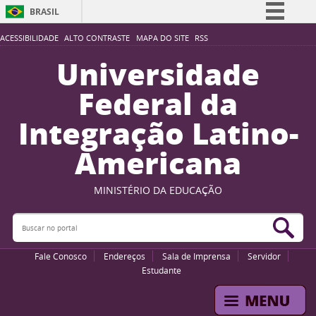
BRASIL
Simplifique!
ACESSIBILIDADE
ALTO CONTRASTE
MAPA DO SITE
RSS
Comunica BR
Universidade
Participe
Federal da
Acesso à informação
Integração Latino-
Legislação
Americana
Canais
MINISTÉRIO DA EDUCAÇÃO
Buscar no portal
Bus
Fale Conosco
Endereços
Sala de Imprensa
Servidor
Estudante