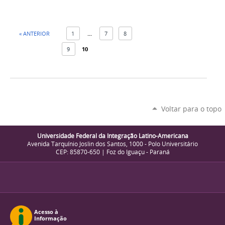
« ANTERIOR
1
...
7
8
9
10
Voltar para o topo
Universidade Federal da Integração Latino-Americana
Avenida Tarquínio Joslin dos Santos, 1000 - Polo Universitário
CEP: 85870-650 | Foz do Iguaçu - Paraná