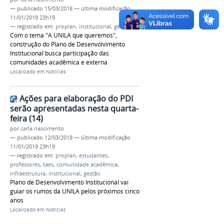
—
publicado
15/03/2018
—
última modificação
11/01/2019 23h19
— registrado em:
proplan
,
institucional
,
gestão
Com o tema "A UNILA que queremos",
construção do Plano de Desenvolvimento
Institucional busca participação das
comunidades acadêmica e externa
Localizado em
Notícias
Ações para elaboração do PDI
serão apresentadas nesta quarta-
feira (14)
por
carla.nascimento
—
publicado
12/03/2018
—
última modificação
11/01/2019 23h19
— registrado em:
proplan
,
estudantes
,
professores
,
taes
,
comunidade acadêmica
,
infraestrutura
,
institucional
,
gestão
Plano de Desenvolvimento Institucional vai
guiar os rumos da UNILA pelos próximos cinco
anos
Localizado em
Notícias