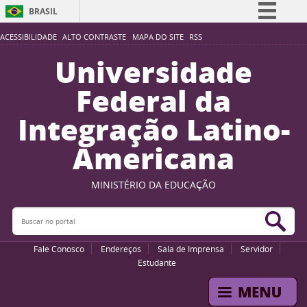
BRASIL
Simplifique!
ACESSIBILIDADE
ALTO CONTRASTE
MAPA DO SITE
RSS
Comunica BR
Universidade
Participe
Federal da
Acesso à informação
Integração Latino-
Legislação
Americana
Canais
MINISTÉRIO DA EDUCAÇÃO
Buscar no portal
Bus
Fale Conosco
Endereços
Sala de Imprensa
Servidor
Estudante