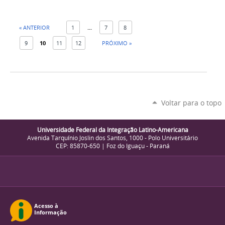
« ANTERIOR
1
...
7
8
9
10
11
12
PRÓXIMO »
Voltar para o topo
Universidade Federal da Integração Latino-Americana
Avenida Tarquínio Joslin dos Santos, 1000 - Polo Universitário
CEP: 85870-650 | Foz do Iguaçu - Paraná