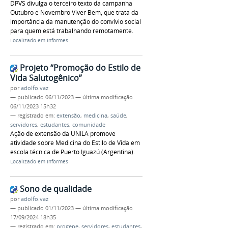
DPVS divulga o terceiro texto da campanha
Outubro e Novembro Viver Bem, que trata da
importância da manutenção do convívio social
para quem está trabalhando remotamente.
Localizado em
Informes
Projeto “Promoção do Estilo de
Vida Salutogênico”
por
adolfo.vaz
—
publicado
06/11/2023
—
última modificação
06/11/2023 15h32
— registrado em:
extensão
,
medicina
,
saúde
,
servidores
,
estudantes
,
comunidade
Ação de extensão da UNILA promove
atividade sobre Medicina do Estilo de Vida em
escola técnica de Puerto Iguazú (Argentina).
Localizado em
Informes
Sono de qualidade
por
adolfo.vaz
—
publicado
01/11/2023
—
última modificação
17/09/2024 18h35
— registrado em:
progepe
,
servidores
,
estudantes
,