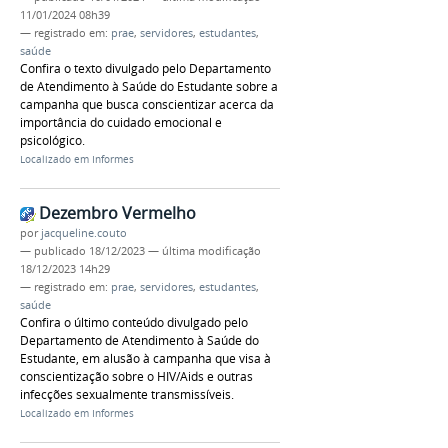
11/01/2024 08h39
— registrado em:
prae
,
servidores
,
estudantes
,
saúde
Confira o texto divulgado pelo Departamento
de Atendimento à Saúde do Estudante sobre a
campanha que busca conscientizar acerca da
importância do cuidado emocional e
psicológico.
Localizado em
Informes
Dezembro Vermelho
por
jacqueline.couto
—
publicado
18/12/2023
—
última modificação
18/12/2023 14h29
— registrado em:
prae
,
servidores
,
estudantes
,
saúde
Confira o último conteúdo divulgado pelo
Departamento de Atendimento à Saúde do
Estudante, em alusão à campanha que visa à
conscientização sobre o HIV/Aids e outras
infecções sexualmente transmissíveis.
Localizado em
Informes