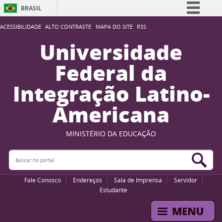
BRASIL
Simplifique!
ACESSIBILIDADE
ALTO CONTRASTE
MAPA DO SITE
RSS
Comunica BR
Universidade
Participe
Federal da
Acesso à informação
Integração Latino-
Legislação
Americana
Canais
MINISTÉRIO DA EDUCAÇÃO
Buscar no portal
Bus
Fale Conosco
Endereços
Sala de Imprensa
Servidor
Estudante