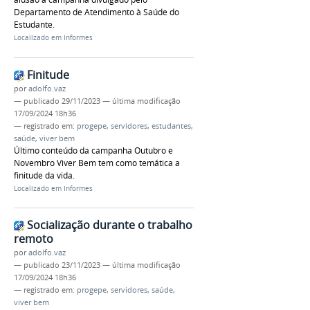
Departamento de Atendimento à Saúde do
Estudante.
Localizado em
Informes
Finitude
por
adolfo.vaz
—
publicado
29/11/2023
—
última modificação
17/09/2024 18h36
— registrado em:
progepe
,
servidores
,
estudantes
,
saúde
,
viver bem
Último conteúdo da campanha Outubro e
Novembro Viver Bem tem como temática a
finitude da vida.
Localizado em
Informes
Socialização durante o trabalho
remoto
por
adolfo.vaz
—
publicado
23/11/2023
—
última modificação
17/09/2024 18h36
— registrado em:
progepe
,
servidores
,
saúde
,
viver bem