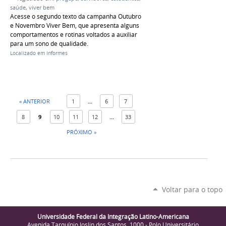
saúde
,
viver bem
Acesse o segundo texto da campanha Outubro
e Novembro Viver Bem, que apresenta alguns
comportamentos e rotinas voltados a auxiliar
para um sono de qualidade.
Localizado em
Informes
« ANTERIOR
1
...
6
7
8
9
10
11
12
...
33
PRÓXIMO »
Voltar para o topo
Universidade Federal da Integração Latino-Americana
Avenida Tarquínio Joslin dos Santos, 1000 - Polo Universitário