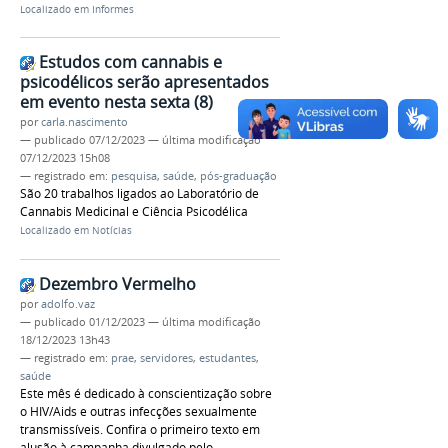
Localizado em
Informes
Estudos com cannabis e
psicodélicos serão apresentados
em evento nesta sexta (8)
por
carla.nascimento
—
publicado
07/12/2023
—
última modificação
07/12/2023 15h08
— registrado em:
pesquisa
,
saúde
,
pós-graduação
São 20 trabalhos ligados ao Laboratório de
Cannabis Medicinal e Ciência Psicodélica
Localizado em
Notícias
Dezembro Vermelho
por
adolfo.vaz
—
publicado
01/12/2023
—
última modificação
18/12/2023 13h43
— registrado em:
prae
,
servidores
,
estudantes
,
saúde
Este mês é dedicado à conscientização sobre
o HIV/Aids e outras infecções sexualmente
transmissíveis. Confira o primeiro texto em
alusão à campanha divulgado pelo