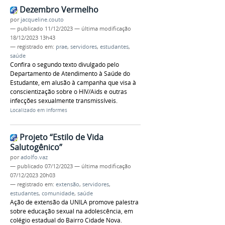
Dezembro Vermelho
por
jacqueline.couto
—
publicado
11/12/2023
—
última modificação
18/12/2023 13h43
— registrado em:
prae
,
servidores
,
estudantes
,
saúde
Confira o segundo texto divulgado pelo
Departamento de Atendimento à Saúde do
Estudante, em alusão à campanha que visa à
conscientização sobre o HIV/Aids e outras
infecções sexualmente transmissíveis.
Localizado em
Informes
Projeto “Estilo de Vida
Salutogênico”
por
adolfo.vaz
—
publicado
07/12/2023
—
última modificação
07/12/2023 20h03
— registrado em:
extensão
,
servidores
,
estudantes
,
comunidade
,
saúde
Ação de extensão da UNILA promove palestra
sobre educação sexual na adolescência, em
colégio estadual do Bairro Cidade Nova.