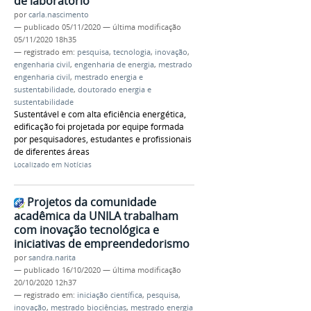
de laboratório
por
carla.nascimento
—
publicado
05/11/2020
—
última modificação
05/11/2020 18h35
— registrado em:
pesquisa
,
tecnologia
,
inovação
,
engenharia civil
,
engenharia de energia
,
mestrado
engenharia civil
,
mestrado energia e
sustentabilidade
,
doutorado energia e
sustentabilidade
Sustentável e com alta eficiência energética,
edificação foi projetada por equipe formada
por pesquisadores, estudantes e profissionais
de diferentes áreas
Localizado em
Notícias
Projetos da comunidade
acadêmica da UNILA trabalham
com inovação tecnológica e
iniciativas de empreendedorismo
por
sandra.narita
—
publicado
16/10/2020
—
última modificação
20/10/2020 12h37
— registrado em:
iniciação científica
,
pesquisa
,
inovação
,
mestrado biociências
,
mestrado energia