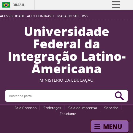
BRASIL
Simplifique!
ACESSIBILIDADE
ALTO CONTRASTE
MAPA DO SITE
RSS
Comunica BR
Universidade
Participe
Federal da
Acesso à informação
Integração Latino-
Legislação
Americana
Canais
MINISTÉRIO DA EDUCAÇÃO
Buscar no portal
Bus
Fale Conosco
Endereços
Sala de Imprensa
Servidor
Estudante