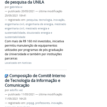
de pesquisa da UNILA
por
gabriela.w
—
publicado
20/05/2021
—
última modificação
25/05/2021 10h41
— registrado em:
pesquisa
,
tecnologia
,
inovação
,
engenharia civil
,
engenharia de energia
,
mestrado
engenharia civil
,
mestrado energia e
sustentabilidade
,
doutorado energia e
sustentabilidade
Com mais de R$ 160 mil investidos, iniciativa
permitiu manutenção de equipamentos
utilizados por programas de pós-graduação
da Universidade e também por instituições
parceiras
Localizado em
Notícias
Composição de Comitê Interno
de Tecnologia da Informação e
Comunicação
por
adolfo.vaz
—
publicado
11/05/2021
—
última modificação
11/05/2021 16h25
— registrado em:
prppg
,
professores
,
inovação
,