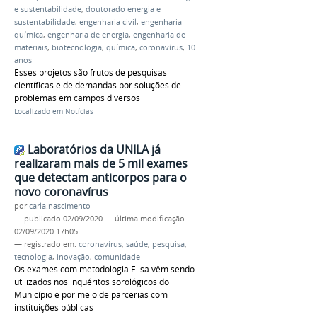
e sustentabilidade
,
doutorado energia e
sustentabilidade
,
engenharia civil
,
engenharia
química
,
engenharia de energia
,
engenharia de
materiais
,
biotecnologia
,
química
,
coronavírus
,
10
anos
Esses projetos são frutos de pesquisas
científicas e de demandas por soluções de
problemas em campos diversos
Localizado em
Notícias
Laboratórios da UNILA já
realizaram mais de 5 mil exames
que detectam anticorpos para o
novo coronavírus
por
carla.nascimento
—
publicado
02/09/2020
—
última modificação
02/09/2020 17h05
— registrado em:
coronavírus
,
saúde
,
pesquisa
,
tecnologia
,
inovação
,
comunidade
Os exames com metodologia Elisa vêm sendo
utilizados nos inquéritos sorológicos do
Município e por meio de parcerias com
instituições públicas