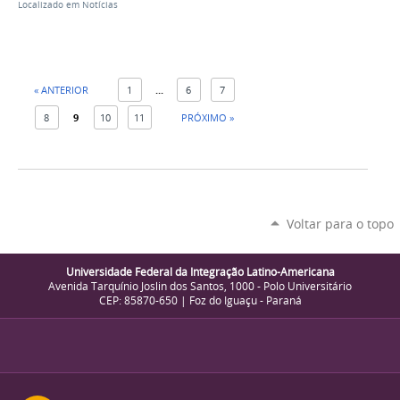
Localizado em
Notícias
« ANTERIOR
1
...
6
7
8
9
10
11
PRÓXIMO »
Voltar para o topo
Universidade Federal da Integração Latino-Americana
Avenida Tarquínio Joslin dos Santos, 1000 - Polo Universitário
CEP: 85870-650 | Foz do Iguaçu - Paraná