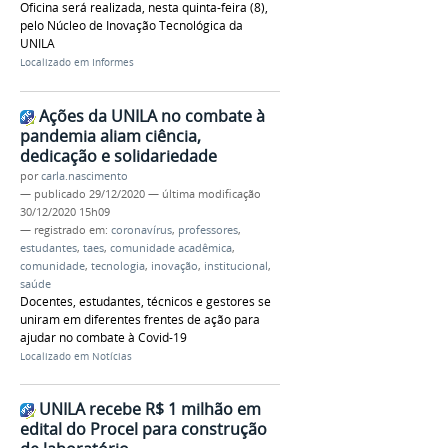
Oficina será realizada, nesta quinta-feira (8),
pelo Núcleo de Inovação Tecnológica da
UNILA
Localizado em
Informes
Ações da UNILA no combate à
pandemia aliam ciência,
dedicação e solidariedade
por
carla.nascimento
—
publicado
29/12/2020
—
última modificação
30/12/2020 15h09
— registrado em:
coronavírus
,
professores
,
estudantes
,
taes
,
comunidade acadêmica
,
comunidade
,
tecnologia
,
inovação
,
institucional
,
saúde
Docentes, estudantes, técnicos e gestores se
uniram em diferentes frentes de ação para
ajudar no combate à Covid-19
Localizado em
Notícias
UNILA recebe R$ 1 milhão em
edital do Procel para construção