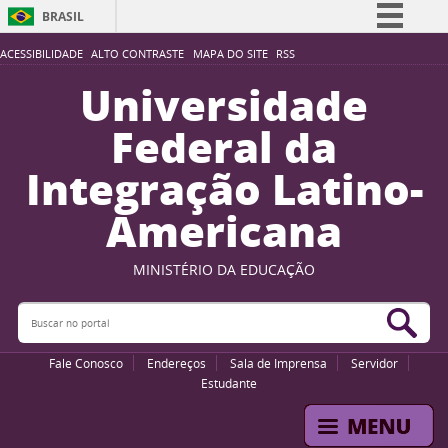
BRASIL
Simplifique!
ACESSIBILIDADE
ALTO CONTRASTE
MAPA DO SITE
RSS
Comunica BR
Universidade
Participe
Federal da
Acesso à informação
Integração Latino-
Legislação
Americana
Canais
MINISTÉRIO DA EDUCAÇÃO
Buscar no portal
Bus
Fale Conosco
Endereços
Sala de Imprensa
Servidor
Estudante