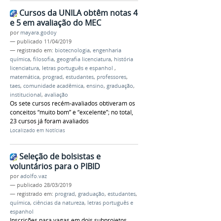
Cursos da UNILA obtêm notas 4
e 5 em avaliação do MEC
por
mayara.godoy
—
publicado
11/04/2019
— registrado em:
biotecnologia
,
engenharia
química
,
filosofia
,
geografia licenciatura
,
história
licenciatura
,
letras português e espanhol
,
matemática
,
prograd
,
estudantes
,
professores
,
taes
,
comunidade acadêmica
,
ensino
,
graduação
,
institucional
,
avaliação
Os sete cursos recém-avaliados obtiveram os
conceitos “muito bom” e “excelente”; no total,
23 cursos já foram avaliados
Localizado em
Notícias
Seleção de bolsistas e
voluntários para o PIBID
por
adolfo.vaz
—
publicado
28/03/2019
— registrado em:
prograd
,
graduação
,
estudantes
,
química
,
ciências da natureza
,
letras português e
espanhol
Inscrições para vagas em dois subprojetos