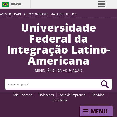
BRASIL
Simplifique!
ACESSIBILIDADE
ALTO CONTRASTE
MAPA DO SITE
RSS
Comunica BR
Universidade
Participe
Federal da
Acesso à informação
Integração Latino-
Legislação
Americana
Canais
MINISTÉRIO DA EDUCAÇÃO
Buscar no portal
Bus
Fale Conosco
Endereços
Sala de Imprensa
Servidor
Estudante