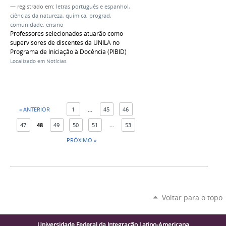
— registrado em:
letras português e espanhol
,
ciências da natureza
,
química
,
prograd
,
comunidade
,
ensino
Professores selecionados atuarão como
supervisores de discentes da UNILA no
Programa de Iniciação à Docência (PIBID)
Localizado em
Notícias
« ANTERIOR
1
...
45
46
47
48
49
50
51
...
53
PRÓXIMO »
Voltar para o topo
Universidade Federal da Integração Latino-Americana