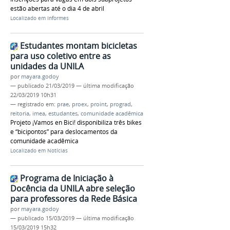
estão abertas até o dia 4 de abril
Localizado em
Informes
Estudantes montam bicicletas
para uso coletivo entre as
unidades da UNILA
por
mayara.godoy
—
publicado
21/03/2019
—
última modificação
22/03/2019 10h31
— registrado em:
prae
,
proex
,
proint
,
prograd
,
reitoria
,
imea
,
estudantes
,
comunidade acadêmica
Projeto ¡Vamos en Bici! disponibiliza três bikes
e “bicipontos” para deslocamentos da
comunidade acadêmica
Localizado em
Notícias
Programa de Iniciação à
Docência da UNILA abre seleção
para professores da Rede Básica
por
mayara.godoy
—
publicado
15/03/2019
—
última modificação
15/03/2019 15h32