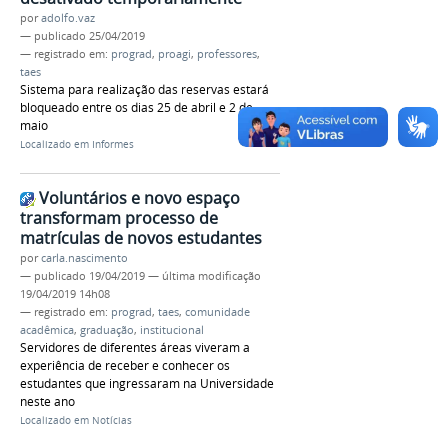
por
adolfo.vaz
—
publicado
25/04/2019
— registrado em:
prograd
,
proagi
,
professores
,
taes
Sistema para realização das reservas estará
bloqueado entre os dias 25 de abril e 2 de
maio
Localizado em
Informes
Voluntários e novo espaço
transformam processo de
matrículas de novos estudantes
por
carla.nascimento
—
publicado
19/04/2019
—
última modificação
19/04/2019 14h08
— registrado em:
prograd
,
taes
,
comunidade
acadêmica
,
graduação
,
institucional
Servidores de diferentes áreas viveram a
experiência de receber e conhecer os
estudantes que ingressaram na Universidade
neste ano
Localizado em
Notícias