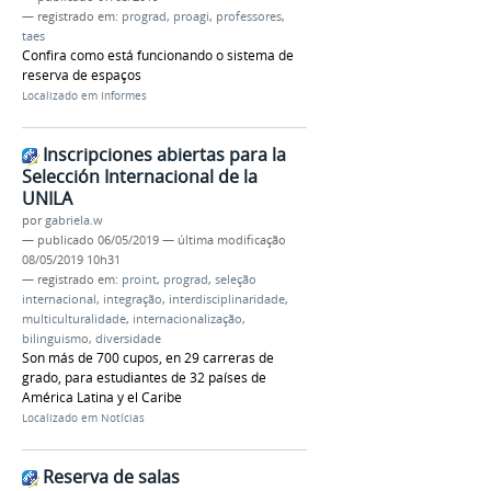
— registrado em:
prograd
,
proagi
,
professores
,
taes
Confira como está funcionando o sistema de
reserva de espaços
Localizado em
Informes
Inscripciones abiertas para la
Selección Internacional de la
UNILA
por
gabriela.w
—
publicado
06/05/2019
—
última modificação
08/05/2019 10h31
— registrado em:
proint
,
prograd
,
seleção
internacional
,
integração
,
interdisciplinaridade
,
multiculturalidade
,
internacionalização
,
bilinguismo
,
diversidade
Son más de 700 cupos, en 29 carreras de
grado, para estudiantes de 32 países de
América Latina y el Caribe
Localizado em
Notícias
Reserva de salas