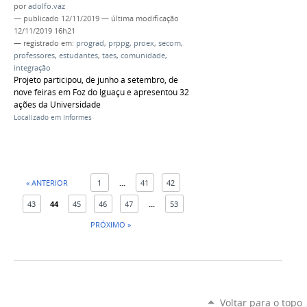
por
adolfo.vaz
—
publicado
12/11/2019
—
última modificação
12/11/2019 16h21
— registrado em:
prograd
,
prppg
,
proex
,
secom
,
professores
,
estudantes
,
taes
,
comunidade
,
integração
Projeto participou, de junho a setembro, de
nove feiras em Foz do Iguaçu e apresentou 32
ações da Universidade
Localizado em
Informes
« ANTERIOR
1
...
41
42
43
44
45
46
47
...
53
PRÓXIMO »
Voltar para o topo