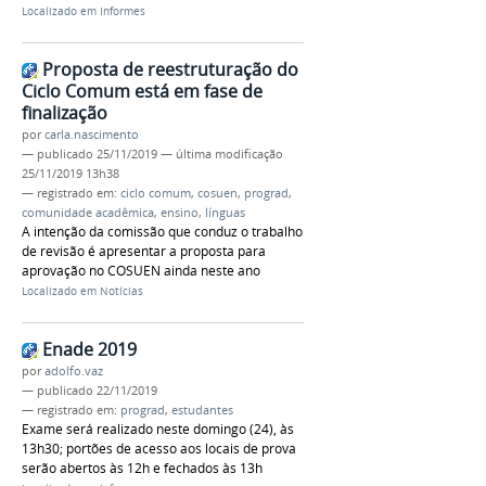
Localizado em
Informes
Proposta de reestruturação do
Ciclo Comum está em fase de
finalização
por
carla.nascimento
—
publicado
25/11/2019
—
última modificação
25/11/2019 13h38
— registrado em:
ciclo comum
,
cosuen
,
prograd
,
comunidade acadêmica
,
ensino
,
línguas
A intenção da comissão que conduz o trabalho
de revisão é apresentar a proposta para
aprovação no COSUEN ainda neste ano
Localizado em
Notícias
Enade 2019
por
adolfo.vaz
—
publicado
22/11/2019
— registrado em:
prograd
,
estudantes
Exame será realizado neste domingo (24), às
13h30; portões de acesso aos locais de prova
serão abertos às 12h e fechados às 13h