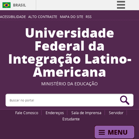
BRASIL
Simplifique!
ACESSIBILIDADE
ALTO CONTRASTE
MAPA DO SITE
RSS
Comunica BR
Universidade
Participe
Federal da
Acesso à informação
Integração Latino-
Legislação
Americana
Canais
MINISTÉRIO DA EDUCAÇÃO
Buscar no portal
Bus
Fale Conosco
Endereços
Sala de Imprensa
Servidor
Estudante