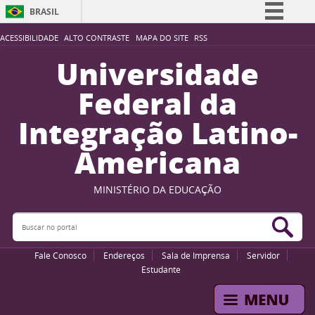
BRASIL
Simplifique!
ACESSIBILIDADE
ALTO CONTRASTE
MAPA DO SITE
RSS
Comunica BR
Universidade
Participe
Federal da
Acesso à informação
Integração Latino-
Legislação
Americana
Canais
MINISTÉRIO DA EDUCAÇÃO
Buscar no portal
Bus
Fale Conosco
Endereços
Sala de Imprensa
Servidor
Estudante