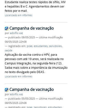
Estudante realiza testes rápidos de sífilis, HIV
e hepatites B e C. Agendamentos devem ser
feitos por e-mail.
Localizado em
Informes
Campanha de vacinação
por
adolfo.vaz
—
publicado
08/05/2025
—
última modificação
08/05/2025 22h08
— registrado em:
prae
,
estudantes
,
servidores
,
saúde
Aplicação da vacina contra o HPV, para
pessoas com até 19 anos, será realizada no
Campus Integração, na segunda-feira (12).
Saiba mais sobre a importância da imunização
no texto divulgado pelo DEAS.
Localizado em
Informes
Campanha de vacinação
por
adolfo.vaz
—
publicado
05/05/2025
—
última modificação
08/05/2025 22h08
— registrado em:
prae
,
servidores
,
estudantes
,