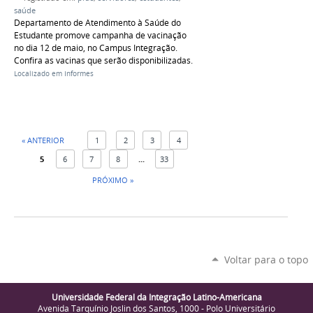
saúde
Departamento de Atendimento à Saúde do
Estudante promove campanha de vacinação
no dia 12 de maio, no Campus Integração.
Confira as vacinas que serão disponibilizadas.
Localizado em
Informes
« ANTERIOR
1
2
3
4
5
6
7
8
...
33
PRÓXIMO »
Voltar para o topo
Universidade Federal da Integração Latino-Americana
Avenida Tarquínio Joslin dos Santos, 1000 - Polo Universitário