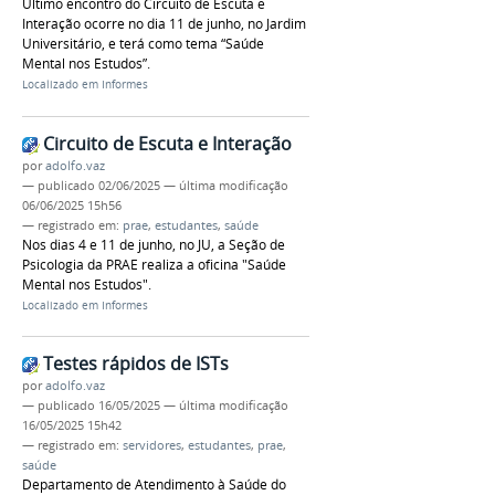
Último encontro do Circuito de Escuta e
Interação ocorre no dia 11 de junho, no Jardim
Universitário, e terá como tema “Saúde
Mental nos Estudos”.
Localizado em
Informes
Circuito de Escuta e Interação
por
adolfo.vaz
—
publicado
02/06/2025
—
última modificação
06/06/2025 15h56
— registrado em:
prae
,
estudantes
,
saúde
Nos dias 4 e 11 de junho, no JU, a Seção de
Psicologia da PRAE realiza a oficina "Saúde
Mental nos Estudos".
Localizado em
Informes
Testes rápidos de ISTs
por
adolfo.vaz
—
publicado
16/05/2025
—
última modificação
16/05/2025 15h42
— registrado em:
servidores
,
estudantes
,
prae
,
saúde
Departamento de Atendimento à Saúde do