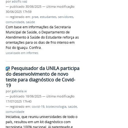
por
adolfo.vaz
—
publicado
30/06/2025
—
última modificação
30/06/2025 17h59
— registrado em:
prae
,
estudantes
,
servidores
,
comunidade
,
saúde
Com base em informações da Secretaria
Municipal de Saúde, o Departamento de
Atendimento à Saúde do Estudante reforça as
orientações para os dias de frio intenso em
Foz do Iguaçu. Confira.
Localizado em
Informes
Pesquisador da UNILA participa
do desenvolvimento de novo
teste para diagnóstico de Covid-
19
por
gabriela.w
—
publicado
18/06/2025
—
última modificação
17/07/2025 17h40
— registrado em:
covid-19
,
biotecnologia
,
saúde
,
comunidade
Iniciativa, que reuniu universidades de todo o
país, resultou em um kit diagnóstico com
tecnologia 100% nacional, já patenteado e