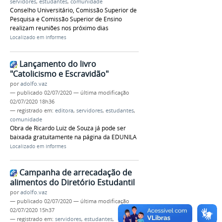
servidores
,
estudantes
,
comunidade
Conselho Universitário, Comissão Superior de
Pesquisa e Comissão Superior de Ensino
realizam reuniões nos próximo dias
Localizado em
Informes
Lançamento do livro
"Catolicismo e Escravidão"
por
adolfo.vaz
—
publicado
02/07/2020
—
última modificação
02/07/2020 18h36
— registrado em:
editora
,
servidores
,
estudantes
,
comunidade
Obra de Ricardo Luiz de Souza já pode ser
baixada gratuitamente na página da EDUNILA
Localizado em
Informes
Campanha de arrecadação de
alimentos do Diretório Estudantil
por
adolfo.vaz
—
publicado
02/07/2020
—
última modificação
02/07/2020 15h37
— registrado em:
servidores
,
estudantes
,