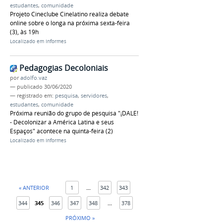
estudantes
,
comunidade
Projeto Cineclube Cinelatino realiza debate
online sobre o longa na próxima sexta-feira
(3), às 19h
Localizado em
Informes
Pedagogias Decoloniais
por
adolfo.vaz
—
publicado
30/06/2020
— registrado em:
pesquisa
,
servidores
,
estudantes
,
comunidade
Próxima reunião do grupo de pesquisa "¡DALE!
- Decolonizar a América Latina e seus
Espaços" acontece na quinta-feira (2)
Localizado em
Informes
« ANTERIOR
1
...
342
343
344
345
346
347
348
...
378
PRÓXIMO »