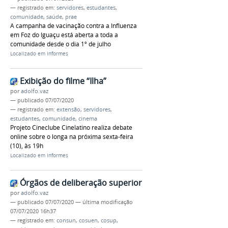
— registrado em:
servidores
,
estudantes
,
comunidade
,
saúde
,
prae
A campanha de vacinação contra a Influenza
em Foz do Iguaçu está aberta a toda a
comunidade desde o dia 1º de julho
Localizado em
Informes
Exibição do filme “Ilha”
por
adolfo.vaz
—
publicado
07/07/2020
— registrado em:
extensão
,
servidores
,
estudantes
,
comunidade
,
cinema
Projeto Cineclube Cinelatino realiza debate
online sobre o longa na próxima sexta-feira
(10), às 19h
Localizado em
Informes
Órgãos de deliberação superior
por
adolfo.vaz
—
publicado
07/07/2020
—
última modificação
07/07/2020 16h37
— registrado em:
consun
,
cosuen
,
cosup
,