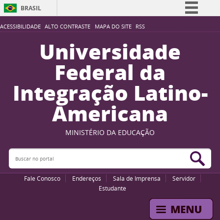
BRASIL
Simplifique!
ACESSIBILIDADE
ALTO CONTRASTE
MAPA DO SITE
RSS
Comunica BR
Universidade
Participe
Federal da
Acesso à informação
Integração Latino-
Legislação
Americana
Canais
MINISTÉRIO DA EDUCAÇÃO
Buscar no portal
Bus
Fale Conosco
Endereços
Sala de Imprensa
Servidor
Estudante