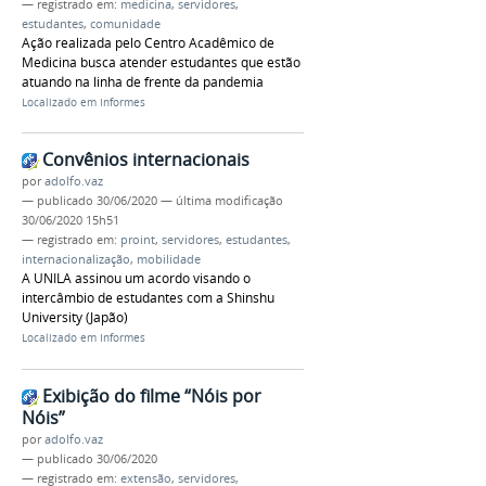
— registrado em:
medicina
,
servidores
,
estudantes
,
comunidade
Ação realizada pelo Centro Acadêmico de
Medicina busca atender estudantes que estão
atuando na linha de frente da pandemia
Localizado em
Informes
Convênios internacionais
por
adolfo.vaz
—
publicado
30/06/2020
—
última modificação
30/06/2020 15h51
— registrado em:
proint
,
servidores
,
estudantes
,
internacionalização
,
mobilidade
A UNILA assinou um acordo visando o
intercâmbio de estudantes com a Shinshu
University (Japão)
Localizado em
Informes
Exibição do filme “Nóis por
Nóis”
por
adolfo.vaz
—
publicado
30/06/2020
— registrado em:
extensão
,
servidores
,