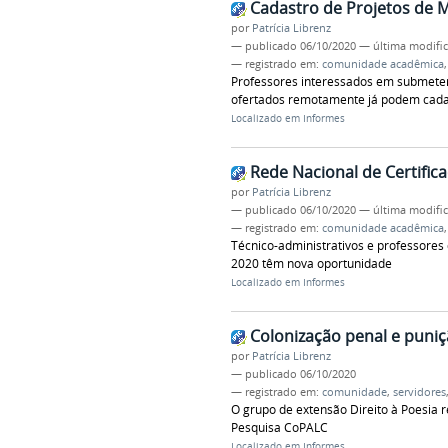
Cadastro de Projetos de M
por
Patrícia Librenz
—
publicado
06/10/2020
—
última modifi
— registrado em:
comunidade acadêmica
Professores interessados em submeter
ofertados remotamente já podem cada
Localizado em
Informes
Rede Nacional de Certific
por
Patrícia Librenz
—
publicado
06/10/2020
—
última modifi
— registrado em:
comunidade acadêmica
Técnico-administrativos e professores
2020 têm nova oportunidade
Localizado em
Informes
Colonização penal e puni
por
Patrícia Librenz
—
publicado
06/10/2020
— registrado em:
comunidade
,
servidores
O grupo de extensão Direito à Poesia r
Pesquisa CoPALC
Localizado em
Informes