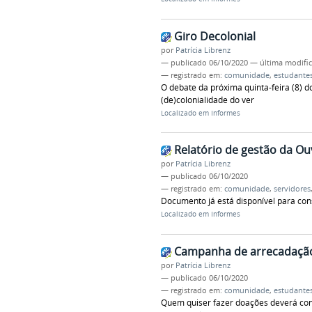
Giro Decolonial
por
Patrícia Librenz
—
publicado
06/10/2020
—
última modifi
— registrado em:
comunidade
,
estudante
O debate da próxima quinta-feira (8) d
(de)colonialidade do ver
Localizado em
Informes
Relatório de gestão da Ouv
por
Patrícia Librenz
—
publicado
06/10/2020
— registrado em:
comunidade
,
servidores
Documento já está disponível para con
Localizado em
Informes
Campanha de arrecadação 
por
Patrícia Librenz
—
publicado
06/10/2020
— registrado em:
comunidade
,
estudante
Quem quiser fazer doações deverá con