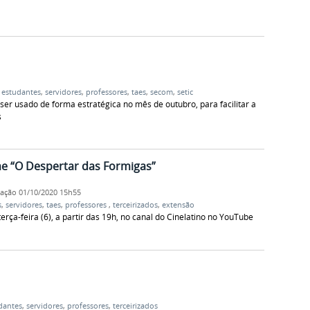
,
estudantes
,
servidores
,
professores
,
taes
,
secom
,
setic
 ser usado de forma estratégica no mês de outubro, para facilitar a
s
me “O Despertar das Formigas”
cação
01/10/2020 15h55
s
,
servidores
,
taes
,
professores
,
terceirizados
,
extensão
rça-feira (6), a partir das 19h, no canal do Cinelatino no YouTube
dantes
,
servidores
,
professores
,
terceirizados