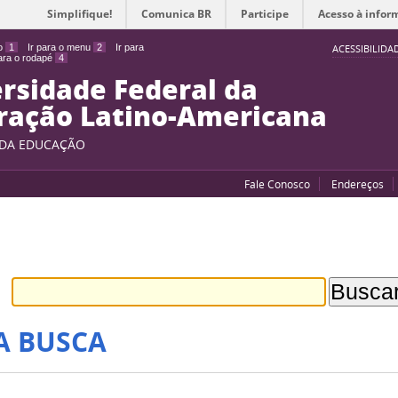
Simplifique!
Comunica BR
Participe
Acesso à infor
do
1
Ir para o menu
2
Ir para
ACESSIBILIDA
para o rodapé
4
rsidade Federal da
ração Latino-Americana
 DA EDUCAÇÃO
Fale Conosco
Endereços
A BUSCA