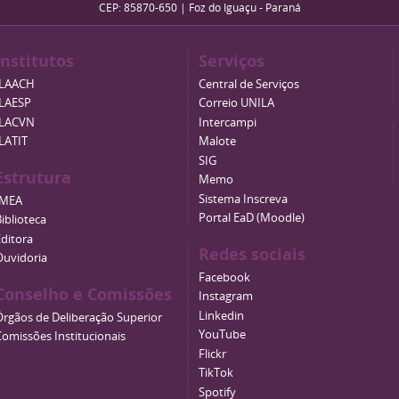
CEP: 85870-650 | Foz do Iguaçu - Paraná
Institutos
Serviços
ILAACH
Central de Serviços
ILAESP
Correio UNILA
ILACVN
Intercampi
ILATIT
Malote
SIG
Estrutura
Memo
Sistema Inscreva
IMEA
Portal EaD (Moodle)
iblioteca
Editora
Redes sociais
Ouvidoria
Facebook
Conselho e Comissões
Instagram
Linkedin
Órgãos de Deliberação Superior
YouTube
Comissões Institucionais
Flickr
TikTok
Spotify