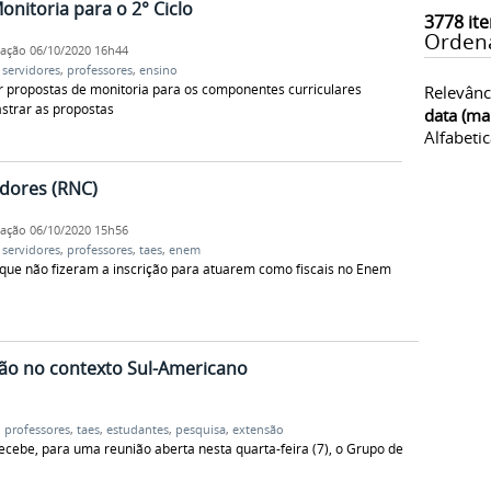
onitoria para o 2° Ciclo
3778
ite
Orden
cação
06/10/2020 16h44
,
servidores
,
professores
,
ensino
 propostas de monitoria para os componentes curriculares
Relevânc
strar as propostas
data (ma
Alfabeti
adores (RNC)
cação
06/10/2020 15h56
,
servidores
,
professores
,
taes
,
enem
 que não fizeram a inscrição para atuarem como fiscais no Enem
ção no contexto Sul-Americano
,
professores
,
taes
,
estudantes
,
pesquisa
,
extensão
ecebe, para uma reunião aberta nesta quarta-feira (7), o Grupo de