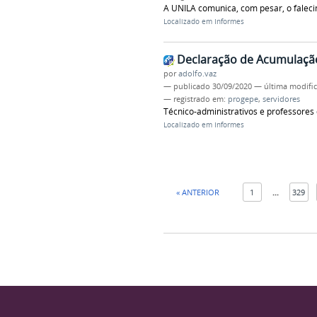
A UNILA comunica, com pesar, o falec
Localizado em
Informes
Declaração de Acumulaçã
por
adolfo.vaz
—
publicado
30/09/2020
—
última modifi
— registrado em:
progepe
,
servidores
Técnico-administrativos e professores
Localizado em
Informes
« ANTERIOR
1
...
329