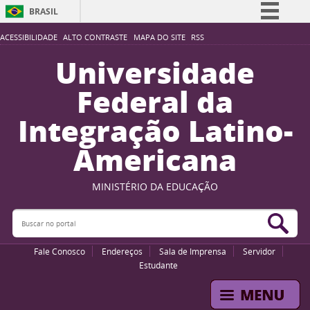
BRASIL
Simplifique!
ACESSIBILIDADE
ALTO CONTRASTE
MAPA DO SITE
RSS
Comunica BR
Universidade
Participe
Federal da
Acesso à informação
Integração Latino-
Legislação
Americana
Canais
MINISTÉRIO DA EDUCAÇÃO
Buscar no portal
Bus
Fale Conosco
Endereços
Sala de Imprensa
Servidor
Estudante