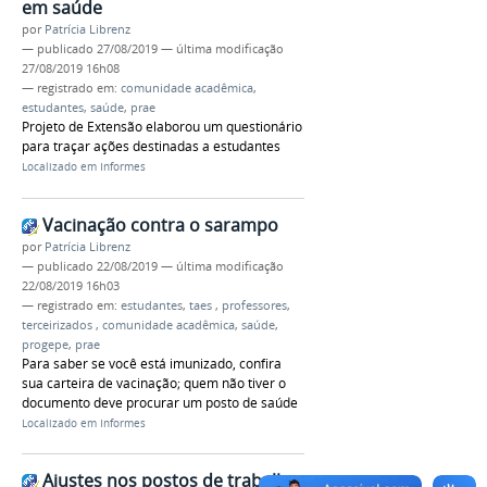
em saúde
por
Patrícia Librenz
—
publicado
27/08/2019
—
última modificação
27/08/2019 16h08
— registrado em:
comunidade acadêmica
,
estudantes
,
saúde
,
prae
Projeto de Extensão elaborou um questionário
para traçar ações destinadas a estudantes
Localizado em
Informes
Vacinação contra o sarampo
por
Patrícia Librenz
—
publicado
22/08/2019
—
última modificação
22/08/2019 16h03
— registrado em:
estudantes
,
taes
,
professores
,
terceirizados
,
comunidade acadêmica
,
saúde
,
progepe
,
prae
Para saber se você está imunizado, confira
sua carteira de vacinação; quem não tiver o
documento deve procurar um posto de saúde
Localizado em
Informes
Ajustes nos postos de trabalho