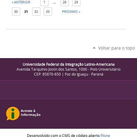
« ANTERIOR
1
...
28
29
30
31
32
33
PRÓXIMO »
Voltar para o topo
Universidade Federal da Integração Latino-Americana
Avenida Tarquínio Joslin dos Santos, 1000 - Polo Universitário
CEP: 85870-650 | Foz do Iguaçu - Paraná
Desenvolvido com o CMS de código aberto
Plone