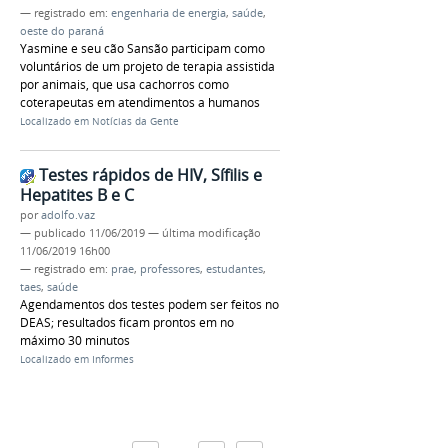
— registrado em:
engenharia de energia
,
saúde
,
oeste do paraná
Yasmine e seu cão Sansão participam como
voluntários de um projeto de terapia assistida
por animais, que usa cachorros como
coterapeutas em atendimentos a humanos
Localizado em
Notícias da Gente
Testes rápidos de HIV, Sífilis e
Hepatites B e C
por
adolfo.vaz
—
publicado
11/06/2019
—
última modificação
11/06/2019 16h00
— registrado em:
prae
,
professores
,
estudantes
,
taes
,
saúde
Agendamentos dos testes podem ser feitos no
DEAS; resultados ficam prontos em no
máximo 30 minutos
Localizado em
Informes